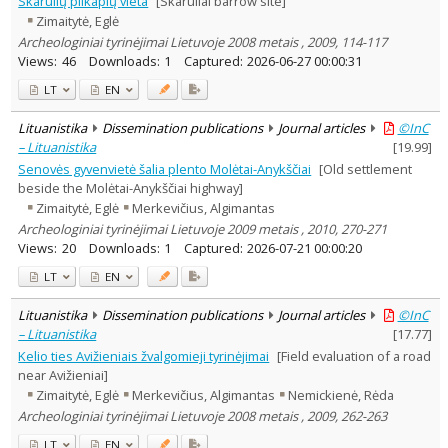
Skarulių pilkapių vieta
[Skaruliai barrow site]
Text language
Zimaitytė, Eglė
Country of publication
Archeologiniai tyrinėjimai Lietuvoje 2008 metais , 2009, 114-117
Views:
46
Downloads:
1
Captured:
2026-06-27 00:00:31
Historical periods
LT
EN
Lithuanian place names
Subject
Lituanistika
Dissemination publications
Journal articles
©InC
Journal
– Lituanistika
[
19.99
]
Senovės gyvenvietė šalia plento Molėtai-Anykščiai
[Old settlement
beside the Molėtai-Anykščiai highway]
Zimaitytė, Eglė
Merkevičius, Algimantas
Archeologiniai tyrinėjimai Lietuvoje 2009 metais , 2010, 270-271
Views:
20
Downloads:
1
Captured:
2026-07-21 00:00:20
LT
EN
Lituanistika
Dissemination publications
Journal articles
©InC
– Lituanistika
[
17.77
]
Kelio ties Avižieniais žvalgomieji tyrinėjimai
[Field evaluation of a road
near Avižieniai]
Zimaitytė, Eglė
Merkevičius, Algimantas
Nemickienė, Rėda
Archeologiniai tyrinėjimai Lietuvoje 2008 metais , 2009, 262-263
LT
EN