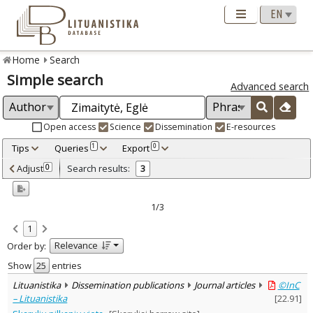
Home
Search
Simple search
Advanced search
Open access
Science
Dissemination
E-resources
Tips
Queries
Export
1
0
Adjusted by criteria
Adjust
Search results:
0
3
0
Year
–
2009
2010
1/3
Refine
:
1
Open access
3
Relevance
Order by:
Dissemination publications
3
Document Type
:
Show
entries
Journal articles
3
Lituanistika
Dissemination publications
Journal articles
©InC
Subject area
:
– Lituanistika
[
22.91
]
Archaeology
3