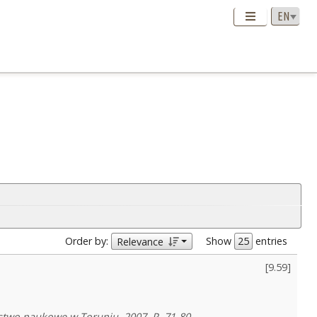
Order by:
Show
entries
Relevance
[
9.59
]
stwo naukowe w Toruniu, 2007, P. 71-80