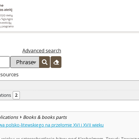
Advanced search
esources
ations
2
blications
Books & books parts
 polsko-litewskiego na przełomie XVI i XVII wieku
 wieku: w czterechsetlecie bitwy pod Kircholmem. Toruń: Towarzy