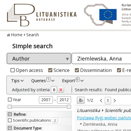
Home
Search
Simple search
Open access
Science
Dissemination
E-r
1
0
Tips
Queries
Export
Adjusted by criteria
Search results:
Found public
0
Year
–
2007
2012
1/2
1
Lituanistika
Scientific pu
Refine
:
Postawa Rygi wobec państwa
Scientific publications
2
Ziemlewska, Anna
Document Type
:
Wojny północne w XVI-XVIII