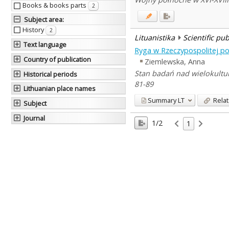
Books & books parts
2
Subject area
:
History
2
Lituanistika
Scientific pu
Text language
Ryga w Rzeczypospolitej pol
Country of publication
Ziemlewska, Anna
Stan badań nad wielokultur
Historical periods
81-89
Lithuanian place names
Summary
LT
Relat
Subject
Journal
1/2
1