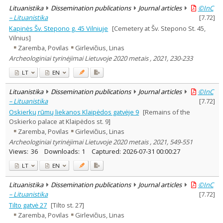
Lituanistika
Dissemination publications
Journal articles
©InC
– Lituanistika
[
7.72
]
Kapinės Šv. Stepono g. 45 Vilniuje
[Cemetery at Šv. Stepono St. 45,
Vilnius]
Zaremba, Povilas
Girlevičius, Linas
Archeologiniai tyrinėjimai Lietuvoje 2020 metais , 2021, 230-233
LT
EN
Lituanistika
Dissemination publications
Journal articles
©InC
– Lituanistika
[
7.72
]
Oskierkų rūmų liekanos Klaipėdos gatvėje 9
[Remains of the
Oskierko palace at Klaipėdos st. 9]
Zaremba, Povilas
Girlevičius, Linas
Archeologiniai tyrinėjimai Lietuvoje 2020 metais , 2021, 549-551
Views:
36
Downloads:
1
Captured:
2026-07-31 00:00:27
LT
EN
Lituanistika
Dissemination publications
Journal articles
©InC
– Lituanistika
[
7.72
]
Tilto gatvė 27
[Tilto st. 27]
Zaremba, Povilas
Girlevičius, Linas