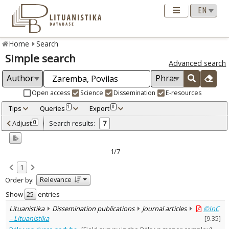
Home
Search
Simple search
Advanced search
Open access
Science
Dissemination
E-resources
Tips
Queries
Export
1
0
Adjusted by criteria
Adjust
Search results:
0
7
0
Year
–
2014
2023
1/7
Refine
:
1
Open access
7
Relevance
Order by:
Dissemination publications
7
Document Type
:
Show
entries
Journal articles
7
Lituanistika
Dissemination publications
Journal articles
©InC
Subject area
:
– Lituanistika
[
9.35
]
Archaeology
7