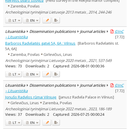
Rėkyvos dvaro sodyba
[Field survey in the Rėkyva manor complex]
Text language
Zaremba, Povilas
Country of publication
Archeologiniai tyrinėjimai Lietuvoje 2013 metais , 2014, 244-246
Historical periods
LT
EN
Lithuanian place names
Lituanistika
Dissemination publications
Journal articles
©InC
Subject
– Lituanistika
[
7.72
]
Journal
Barboros Radvilaitės gatvė 5A, 6A : Vilnius
[Barboros Radvilaitės st.
5A, 6A]
Zaremba, Povilas
Girlevičius, Linas
Archeologiniai tyrinėjimai Lietuvoje 2020 metais , 2021, 537-549
Views:
73
Downloads:
2
Captured:
2026-08-01 00:00:36
LT
EN
Lituanistika
Dissemination publications
Journal articles
©InC
– Lituanistika
[
7.72
]
Jonušo Radvilos rūmai Vilniuje
[Janusz Radvila Palace in Vilnius]
Girlevičius, Linas
Zaremba, Povilas
Archeologiniai tyrinėjimai Lietuvoje 2022 metais , 2023, 186-189
Views:
37
Downloads:
2
Captured:
2026-07-25 00:00:24
LT
EN