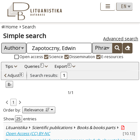
Home
Search
Simple search
Advanced search
Open access
Science
Dissemination
E-resources
Tips
Queries
Export
1
0
Adjusted by criteria
Adjust
Search results:
0
1
0
Year
–
2016
2016
1/1
Refine
:
1
Open access
1
Relevance
Order by:
Scientific publications
1
Document Type
:
Show
entries
Books & books parts
1
Lituanistika
Scientific publications
Books & books parts
Subject area
:
Open Access (CC) BY-NC
[
10.13
]
Political sciences
1