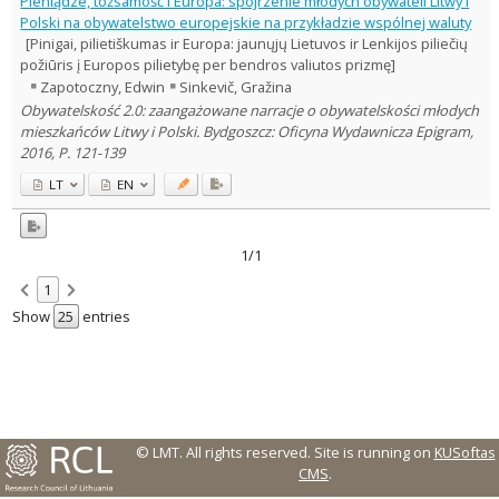
Pieniądze, tożsamość i Europa: spojrzenie młodych obywateli Litwy i
Sociology
1
Polski na obywatelstwo europejskie na przykładzie wspólnej waluty
Text language
[Pinigai, pilietiškumas ir Europa: jaunųjų Lietuvos ir Lenkijos piliečių
požiūris į Europos pilietybę per bendros valiutos prizmę]
Country of publication
Zapotoczny, Edwin
Sinkevič, Gražina
Historical periods
Obywatelskość 2.0: zaangażowane narracje o obywatelskości młodych
Lithuanian place names
mieszkańców Litwy i Polski. Bydgoszcz: Oficyna Wydawnicza Epigram,
Subject
2016, P. 121-139
Journal
LT
EN
1/1
1
Show
entries
© LMT. All rights reserved.
Site is running on
KUSoftas
CMS
.