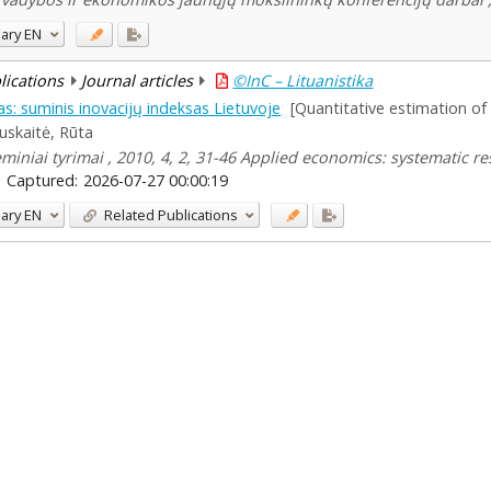
ary
EN
blications
Journal articles
©InC – Lituanistika
mas: suminis inovacijų indeksas Lietuvoje
[Quantitative estimation of
uskaitė, Rūta
iniai tyrimai , 2010, 4, 2, 31-46 Applied economics: systematic r
Captured:
2026-07-27 00:00:19
ary
EN
Related Publications