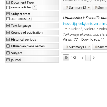
Document Type
:
Journal articles
Summary
LT
Summ
2
Subject area
:
Lituanistika
Scientific pu
Economics
2
Inovacijų kiekybinis vertini
Text language
Pukelienė, Violeta
Vitka
Country of publication
Taikomoji ekonomika: sistem
Views:
77
Downloads:
11
Historical periods
Lithuanian place names
Summary
LT
Summ
Subject
1/2
1
Journal