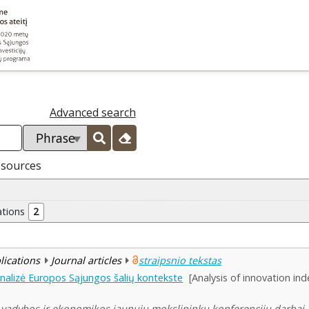
Advanced search
esources
ations
2
blications
Journal articles
straipsnio tekstas
analizė Europos Sąjungos šalių kontekste
[Analysis of innovation in
vadybos ir ekonomikos jaunųjų mokslininkų konferencijų darbai ,