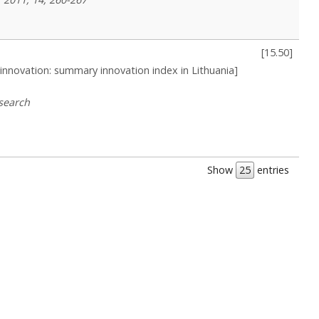
[
15.50
]
 innovation: summary innovation index in Lithuania]
esearch
Show
entries