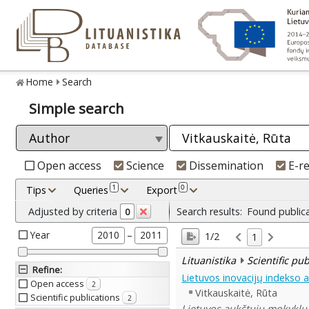
Home
Search
Simple search
Open access
Science
Dissemination
E-r
1
0
Tips
Queries
Export
Adjusted by criteria
Search results:
Found public
0
Year
–
2010
2011
1/2
1
Lituanistika
Scientific pu
Refine
:
Lietuvos inovacijų indekso 
Open access
2
Vitkauskaitė, Rūta
Scientific publications
2
Lietuvos aukštųjų mokyklų 