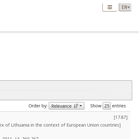
Order by:
Show
entries
Relevance
[
17.87
]
dex of Lithuania in the context of European Union countries]
 2011, 14, 260-267