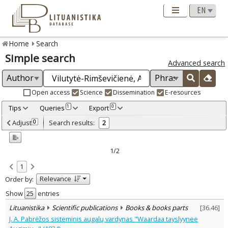
Home
Search
Simple search
Advanced search
Open access
Science
Dissemination
E-resources
Tips
Queries
Export
1
0
Adjusted by criteria
Adjust
Search results:
0
2
0
Year
–
2003
2010
1/2
Refine
:
1
Scientific publications
2
Relevance
Order by:
Document Type
:
Books & books parts
Show
entries
2
Subject area
:
Lituanistika
Scientific publications
Books & books parts
[
36.46
]
Linguistics
2
J. A. Pabrėžos sisteminis augalų vardynas "Waardaa tayslyynee
Text language