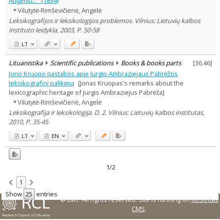
Augimiu..." (1834)
Vilutytė-Rimševičienė, Angelė
Country of publication
Leksikografijos ir leksikologijos problemos. Vilnius: Lietuvių kalbos
Historical periods
instituto leidykla, 2003, P. 50-58
Lithuanian place names
LT
Subject
Journal
Lituanistika
Scientific publications
Books & books parts
[
36.46
]
Jono Kruopo pastabos apie Jurgio Ambraziejaus Pabrėžos
leksikografinį palikimą
[Jonas Kruopas's remarks about the
lexicographic heritage of Jurgis Ambraziejus Pabrėža]
Vilutytė-Rimševičienė, Angelė
Leksikografija ir leksikologija. D. 2. Vilnius: Lietuvių kalbos institutas,
2010, P. 35-45
LT
EN
1/2
1
Show
entries
© LMT. All rights reserved.
Site is running on
KUSoftas
CMS
.