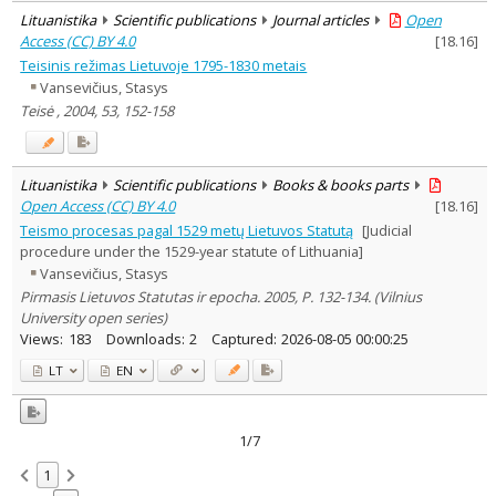
Lituanistika
Scientific publications
Journal articles
Open
Access (CC) BY 4.0
[
18.16
]
Teisinis režimas Lietuvoje 1795-1830 metais
Vansevičius, Stasys
Teisė , 2004, 53, 152-158
Lituanistika
Scientific publications
Books & books parts
Open Access (CC) BY 4.0
[
18.16
]
Teismo procesas pagal 1529 metų Lietuvos Statutą
[Judicial
procedure under the 1529-year statute of Lithuania]
Vansevičius, Stasys
Pirmasis Lietuvos Statutas ir epocha. 2005, P. 132-134. (Vilnius
University open series)
Views:
183
Downloads:
2
Captured:
2026-08-05 00:00:25
LT
EN
1/7
1