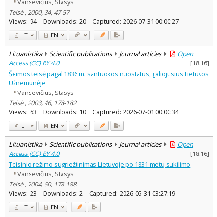
Vansevičius, Stasys
Teisė , 2000, 34, 47-57
Views:
94
Downloads:
20
Captured:
2026-07-31 00:00:27
LT
EN
Lituanistika
Scientific publications
Journal articles
Open
Access (CC) BY 4.0
[
18.16
]
Šeimos teisė pagal 1836 m. santuokos nuostatus, galiojusius Lietuvos
Užnemunėje
Vansevičius, Stasys
Teisė , 2003, 46, 178-182
Views:
63
Downloads:
10
Captured:
2026-07-01 00:00:34
LT
EN
Lituanistika
Scientific publications
Journal articles
Open
Access (CC) BY 4.0
[
18.16
]
Teisinio režimo sugriežtinimas Lietuvoje po 1831 metų sukilimo
Vansevičius, Stasys
Teisė , 2004, 50, 178-188
Views:
23
Downloads:
2
Captured:
2026-05-31 03:27:19
LT
EN