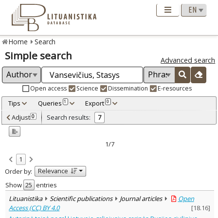
Home
Search
Simple search
Advanced search
Open access
Science
Dissemination
E-resources
Tips
Queries
Export
1
0
Adjusted by criteria
Adjust
Search results:
0
7
0
Year
–
2000
2005
1/7
Refine
:
1
Open access
7
Relevance
Order by:
Scientific publications
7
Document Type
:
Show
entries
Books & books parts
1
Lituanistika
Scientific publications
Journal articles
Open
Journal articles
6
Access (CC) BY 4.0
[
18.16
]
Subject area
: