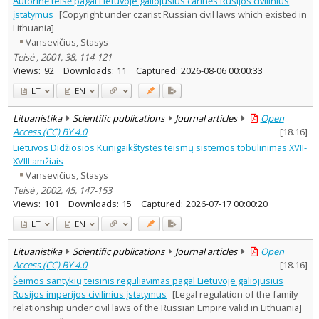
Autorinė teisė pagal Lietuvoje galiojusius carinės Rusijos civilinius
History
1
įstatymus
[Copyright under czarist Russian civil laws which existed in
Law
6
Lithuania]
Text language
Vansevičius, Stasys
Country of publication
Teisė , 2001, 38, 114-121
Views:
92
Downloads:
11
Captured:
2026-08-06 00:00:33
Historical periods
Lithuanian place names
LT
EN
Subject
Lituanistika
Scientific publications
Journal articles
Open
Journal
Access (CC) BY 4.0
[
18.16
]
Lietuvos Didžiosios Kunigaikštystės teismų sistemos tobulinimas XVII-
XVIII amžiais
Vansevičius, Stasys
Teisė , 2002, 45, 147-153
Views:
101
Downloads:
15
Captured:
2026-07-17 00:00:20
LT
EN
Lituanistika
Scientific publications
Journal articles
Open
Access (CC) BY 4.0
[
18.16
]
Šeimos santykių teisinis reguliavimas pagal Lietuvoje galiojusius
Rusijos imperijos civilinius įstatymus
[Legal regulation of the family
relationship under civil laws of the Russian Empire valid in Lithuania]