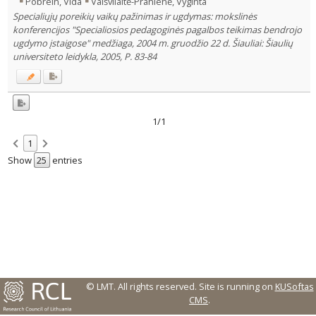
Pobrein, Vida
Vaišvilaitė-Pranienė, Vyginta
Text language
Specialiųjų poreikių vaikų pažinimas ir ugdymas: mokslinės
Country of publication
konferencijos "Specialiosios pedagoginės pagalbos teikimas bendrojo
ugdymo įstaigose" medžiaga, 2004 m. gruodžio 22 d. Šiauliai: Šiaulių
Historical periods
universiteto leidykla, 2005, P. 83-84
Lithuanian place names
Subject
Journal
1/1
1
Show
entries
© LMT. All rights reserved.
Site is running on
KUSoftas
CMS
.