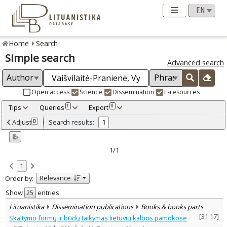
Home
Search
Simple search
Advanced search
Open access
Science
Dissemination
E-resources
Tips
Queries
Export
1
0
Adjusted by criteria
Adjust
Search results:
0
1
0
Year
–
2005
2005
1/1
Refine
:
1
Dissemination publications
1
Relevance
Order by:
Document Type
:
Books & books parts
Show
entries
1
Subject area
:
Lituanistika
Dissemination publications
Books & books parts
Education
1
[
31.17
]
Skaitymo formų ir būdų taikymas lietuvių kalbos pamokose
Linguistics
1