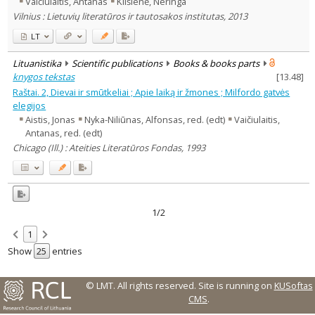
Vaičiulaitis, Antanas
Klišienė, Neringa
Text language
Vilnius : Lietuvių literatūros ir tautosakos institutas, 2013
Country of publication
LT
Historical periods
Lituanistika
Scientific publications
Books & books parts
Lithuanian place names
knygos tekstas
[
13.48
]
Subject
Raštai. 2, Dievai ir smūtkeliai ; Apie laiką ir žmones ; Milfordo gatvės
Journal
elegijos
Aistis, Jonas
Nyka-Niliūnas, Alfonsas, red. (edt)
Vaičiulaitis,
Antanas, red. (edt)
Chicago (Ill.) : Ateities Literatūros Fondas, 1993
1/2
1
Show
entries
© LMT. All rights reserved.
Site is running on
KUSoftas
CMS
.