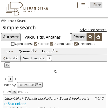
Home
Search
Simple search
Advanced search
Open access
Science
Dissemination
E-resources
Tips
Queries
Export
1
0
Adjusted by criteria
Adjust
Search results:
0
2
0
Year
–
1993
2013
1/2
Refine
:
1
Open access
1
Relevance
Order by:
Scientific publications
2
Document Type
:
Show
entries
Books & books parts
2
Lituanistika
Scientific publications
Books & books parts
[
16.16
]
Subject area
:
Laiškai: rinktinė
Literary Studies
2