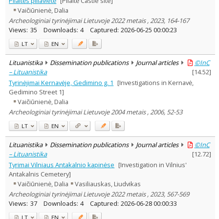
Pilaitės piliavietė
[Pilaitė Castle site]
Subject area
:
Vaičiūnienė, Dalia
Archaeology
7
Archeologiniai tyrinėjimai Lietuvoje 2022 metais , 2023, 164-167
Text language
Views:
35
Downloads:
4
Captured:
2026-06-25 00:00:23
Country of publication
LT
EN
Historical periods
Lituanistika
Dissemination publications
Journal articles
©InC
Lithuanian place names
– Lituanistika
[
14.52
]
Subject
Tyrinėjimai Kernavėje, Gedimino g. 1
[Investigations in Kernavė,
Journal
Gedimino Street 1]
Vaičiūnienė, Dalia
Archeologiniai tyrinėjimai Lietuvoje 2004 metais , 2006, 52-53
LT
EN
Lituanistika
Dissemination publications
Journal articles
©InC
– Lituanistika
[
12.72
]
Tyrimai Vilniaus Antakalnio kapinėse
[Investigation in Vilnius'
Antakalnis Cemetery]
Vaičiūnienė, Dalia
Vasiliauskas, Liudvikas
Archeologiniai tyrinėjimai Lietuvoje 2022 metais , 2023, 567-569
Views:
37
Downloads:
4
Captured:
2026-06-28 00:00:33
LT
EN