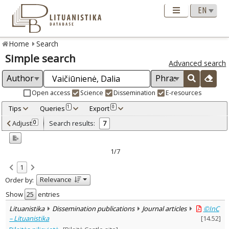
Home
Search
Simple search
Advanced search
Open access
Science
Dissemination
E-resources
Tips
Queries
Export
1
0
Adjusted by criteria
Adjust
Search results:
0
7
0
Year
–
2004
2023
1/7
Refine
:
1
Open access
6
Relevance
Order by:
Scientific publications
2
Dissemination publications
5
Show
entries
Document Type
:
Lituanistika
Dissemination publications
Journal articles
©InC
Books & books parts
1
– Lituanistika
[
14.52
]
Journal articles
6