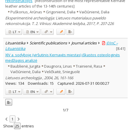
rekonstrukcijos
[Reconstruction of the most representative Kernavė
leather articles of the 13-14th centuries]
Puškorius, Arūnas
Grigonienė, Dalia
Vaičiūnienė, Dalia
Eksperimentinė archeologija: Lietuvos materialaus paveldo
rekonstrukcija. T. 2. Vilnius: Akademinė leidyba, 2017, P. 207-226
LT
EN
Lituanistika
Scientific publications
Journal articles
©InC –
Lituanistika
[
8.41
]
XIV a. sodyboje (viršutinis Kernavės miestas) iškastos osteologinės
medžiagos analizė
Baublienė, Jurgita
Daugnora, Linas
Trainienė, Rasa
Vaičiūnienė, Dalia
Veličkaitė, Snieguolė
Lietuvos archeologija , 2004, 26, 161-166
Views:
134
Downloads:
15
Captured:
2026-07-31 00:00:27
LT
EN
1/7
1
Show
entries