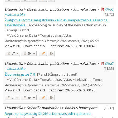
Lituanistika
Dissemination publications
Journal articles
©InC
– Lituanistika
[
12.72
]
Žvalgomieji tyrimai magistralinio kelio A5 naujoje trasoje Kalvarijos
savivaldybėje
[Archaeological survey of the new section of A5 in
Kalvarija District]
Vaičiūnienė, Dalia
Tomašauskas, Vytas
Archeologiniai tyrinėjimai Lietuvoje 2022 metais , 2023, 65-68
Views:
60
Downloads:
5
Captured:
2026-07-28 00:00:42
LT
EN
Lituanistika
Dissemination publications
Journal articles
©InC
– Lituanistika
[
11.35
]
Žiupronių gatvė 7, 9
[7 and 9 Žiupronių Street]
Vaičiūnienė, Dalia
Tomašauskas, Vytas
Lekavičius, Tomas
Archeologiniai tyrinėjimai Lietuvoje 2022 metais , 2023, 422-429
Views:
63
Downloads:
3
Captured:
2026-06-26 00:00:20
LT
EN
Lituanistika
Scientific publications
Books & books parts
[
10.37
]
Reprezentatyviausių XIII-XIV a. Kernavės odinių dirbinių