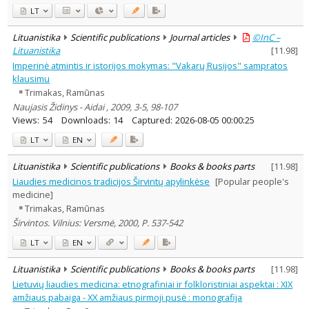
LT
Lituanistika
Scientific publications
Journal articles
©InC –
Lituanistika
[
11.98
]
Imperinė atmintis ir istorijos mokymas: "Vakarų Rusijos" sampratos
klausimu
Trimakas, Ramūnas
Naujasis Židinys - Aidai , 2009, 3-5, 98-107
Views:
54
Downloads:
14
Captured:
2026-08-05 00:00:25
LT
EN
Lituanistika
Scientific publications
Books & books parts
[
11.98
]
Liaudies medicinos tradicijos Širvintų apylinkėse
[Popular people's
medicine]
Trimakas, Ramūnas
Širvintos. Vilnius: Versmė, 2000, P. 537-542
LT
EN
Lituanistika
Scientific publications
Books & books parts
[
11.98
]
Lietuvių liaudies medicina: etnografiniai ir folkloristiniai aspektai : XIX
amžiaus pabaiga - XX amžiaus pirmoji pusė : monografija