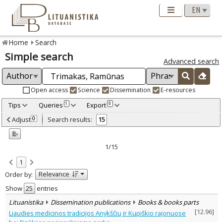
Home
Search
Simple search
Advanced search
Open access
Science
Dissemination
E-resources
Tips
Queries
Export
1
0
Adjusted by criteria
Adjust
Search results:
0
15
0
Year
–
1997
2022
1/15
Refine
:
1
Open access
10
Relevance
Order by:
Scientific publications
12
Dissemination publications
3
Show
entries
Document Type
:
Lituanistika
Dissemination publications
Books & books parts
Books & books parts
4
[
12.96
]
Liaudies medicinos tradicijos Anykščių ir Kupiškio rajonuose
Journal articles
10