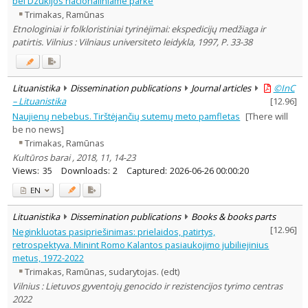
bei Dzūkijos nacionaliniame parke
Dissertations
1
Trimakas, Ramūnas
Subject area
:
Etnologiniai ir folkloristiniai tyrinėjimai: ekspedicijų medžiaga ir
Education
1
patirtis. Vilnius : Vilniaus universiteto leidykla, 1997, P. 33-38
Ethnology
7
Philosophy
1
History
9
Documentation. Iinformation
Lituanistika
Dissemination publications
Journal articles
©InC
1
– Lituanistika
[
12.96
]
Political sciences
4
Sociology
Naujienų nebebus. Tirštėjančių sutemų meto pamfletas
[There will
1
be no news]
Text language
Trimakas, Ramūnas
Country of publication
Kultūros barai , 2018, 11, 14-23
Historical periods
Views:
35
Downloads:
2
Captured:
2026-06-26 00:00:20
Lithuanian place names
EN
Subject
Lituanistika
Dissemination publications
Books & books parts
Journal
[
12.96
]
Neginkluotas pasipriešinimas: prielaidos, patirtys,
retrospektyva. Minint Romo Kalantos pasiaukojimo jubiliejinius
metus, 1972-2022
Trimakas, Ramūnas, sudarytojas. (edt)
Vilnius : Lietuvos gyventojų genocido ir rezistencijos tyrimo centras
2022