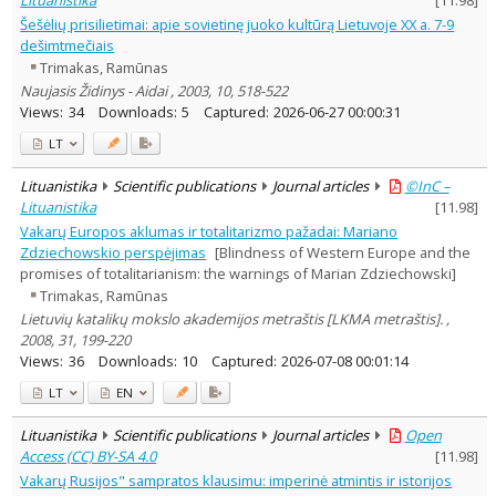
Šešėlių prisilietimai: apie sovietinę juoko kultūrą Lietuvoje XX a. 7-9
dešimtmečiais
Trimakas, Ramūnas
Naujasis Židinys - Aidai , 2003, 10, 518-522
Views:
34
Downloads:
5
Captured:
2026-06-27 00:00:31
LT
Lituanistika
Scientific publications
Journal articles
©InC –
Lituanistika
[
11.98
]
Vakarų Europos aklumas ir totalitarizmo pažadai: Mariano
Zdziechowskio perspėjimas
[Blindness of Western Europe and the
promises of totalitarianism: the warnings of Marian Zdziechowski]
Trimakas, Ramūnas
Lietuvių katalikų mokslo akademijos metraštis [LKMA metraštis]. ,
2008, 31, 199-220
Views:
36
Downloads:
10
Captured:
2026-07-08 00:01:14
LT
EN
Lituanistika
Scientific publications
Journal articles
Open
Access (CC) BY-SA 4.0
[
11.98
]
Vakarų Rusijos" sampratos klausimu: imperinė atmintis ir istorijos