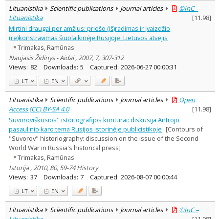
Lituanistika
Scientific publications
Journal articles
©InC –
Lituanistika
[
11.98
]
Mirtini draugai per amžius: priešo (iš)radimas ir įvaizdžio
(re)konstravimas šiuolaikinėje Rusijoje: Lietuvos atvejis
Trimakas, Ramūnas
Naujasis Židinys - Aidai , 2007, 7, 307-312
Views:
82
Downloads:
5
Captured:
2026-06-27 00:00:31
LT
EN
Lituanistika
Scientific publications
Journal articles
Open
Access (CC) BY-SA 4.0
[
11.98
]
Suvoroviškosios" istoriografijos kontūrai: diskusija Antrojo
pasaulinio karo tema Rusijos istorinėje publicistikoje
[Contours of
"Suvorov" historiography: discussion on the issue of the Second
World War in Russia's historical press]
Trimakas, Ramūnas
Istorija , 2010, 80, 59-74 History
Views:
37
Downloads:
7
Captured:
2026-08-07 00:00:44
LT
EN
Lituanistika
Scientific publications
Journal articles
©InC –
Lituanistika
[
11.98
]