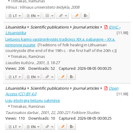
Trimakas, Ramūnas
Vilnius : Vilniaus universiteto leidykla, 2008
LT
EN
Lituanistika
Scientific publications
Journal articles
©InC –
Lituanistika
[
11.98
]
Lietuvos kaimo vaistininkystės tradicijos XIX a. pabaigoje – XX a.
pirmojoje pusėje
[Traditions of folk healing in Lithuanian
countryside (the end of the 19th c. - the first half of the 20th c.)]
Trimakas, Ramūnas
Liaudies kultūra , 2001, 3, 18-27
Views:
206
Downloads:
52
Captured:
2026-08-05 00:00:25
LT
EN
Lituanistika
Scientific publications
Journal articles
Open
Access (CC) BY 4.0
[
11.98
]
Ligų etiologija lietuvių sakmėse
Trimakas, Ramūnas
Tautosakos darbai , 2001, 22, 200-221 Folklore Studies
Views:
110
Downloads:
10
Captured:
2026-08-05 00:00:25
LT
EN