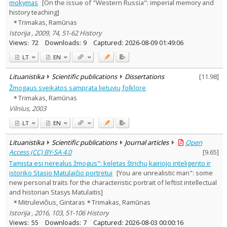
mokymas
[On the issue of "Western Russia": imperial memory and
history teaching]
Trimakas, Ramūnas
Istorija , 2009, 74, 51-62 History
Views:
72
Downloads:
9
Captured:
2026-08-09 01:49:06
LT
EN
Lituanistika
Scientific publications
Dissertations
[
11.98
]
Žmogaus sveikatos samprata lietuvių folklore
Trimakas, Ramūnas
Vilnius, 2003
LT
EN
Lituanistika
Scientific publications
Journal articles
Open
Access (CC) BY-SA 4.0
[
9.65
]
Tamista esi nerealus žmogus": keletas štrichų kairiojo inteligento ir
istoriko Stasio Matulaičio portretui
[You are unrealistic man": some
new personal traits for the characteristic portrait of leftist intellectual
and historian Stasys Matulaitis]
Mitrulevičius, Gintaras
Trimakas, Ramūnas
Istorija , 2016, 103, 51-106 History
Views:
55
Downloads:
7
Captured:
2026-08-03 00:00:16