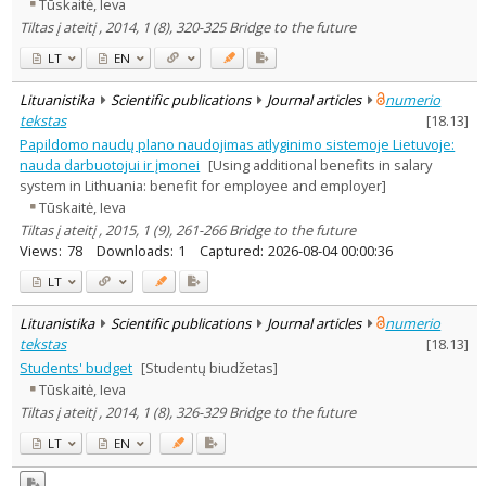
Tūskaitė, Ieva
Tiltas į ateitį , 2014, 1 (8), 320-325 Bridge to the future
LT
EN
Lituanistika
Scientific publications
Journal articles
numerio
tekstas
[
18.13
]
Papildomo naudų plano naudojimas atlyginimo sistemoje Lietuvoje:
nauda darbuotojui ir įmonei
[Using additional benefits in salary
system in Lithuania: benefit for employee and employer]
Tūskaitė, Ieva
Tiltas į ateitį , 2015, 1 (9), 261-266 Bridge to the future
Views:
78
Downloads:
1
Captured:
2026-08-04 00:00:36
LT
Lituanistika
Scientific publications
Journal articles
numerio
tekstas
[
18.13
]
Students' budget
[Studentų biudžetas]
Tūskaitė, Ieva
Tiltas į ateitį , 2014, 1 (8), 326-329 Bridge to the future
LT
EN