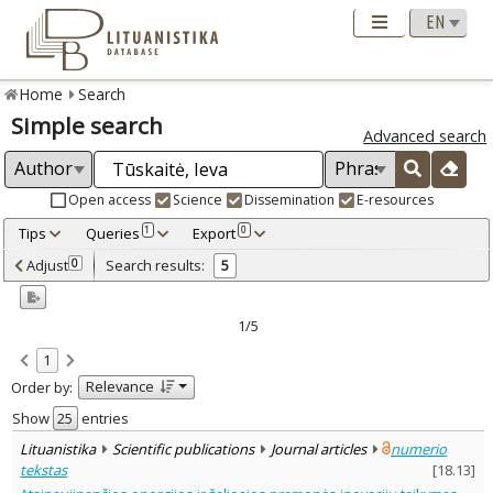
Home
Search
Simple search
Advanced search
Open access
Science
Dissemination
E-resources
Tips
Queries
Export
1
0
Adjusted by criteria
Adjust
Search results:
0
5
0
Year
–
2014
2016
1/5
Refine
:
1
Open access
5
Relevance
Order by:
Scientific publications
5
Document Type
:
Show
entries
Journal articles
5
Lituanistika
Scientific publications
Journal articles
numerio
Subject area
:
tekstas
[
18.13
]
Economics
3