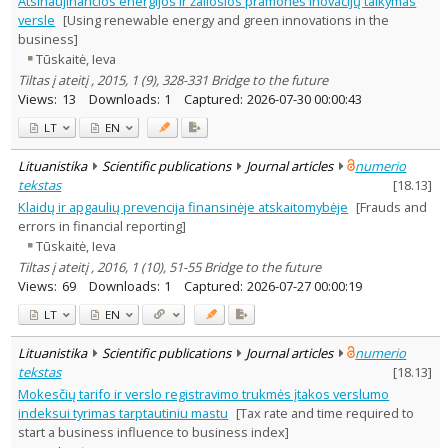
Atsinaujinančios energijos ir žaliosios pramonės inovacijų taikymas
Management
3
versle
[Using renewable energy and green innovations in the
Text language
business]
Tūskaitė, Ieva
Country of publication
Tiltas į ateitį , 2015, 1 (9), 328-331 Bridge to the future
Historical periods
Views:
13
Downloads:
1
Captured:
2026-07-30 00:00:43
Lithuanian place names
LT
EN
Subject
Journal
Lituanistika
Scientific publications
Journal articles
numerio
tekstas
[
18.13
]
Klaidų ir apgaulių prevencija finansinėje atskaitomybėje
[Frauds and
errors in financial reporting]
Tūskaitė, Ieva
Tiltas į ateitį , 2016, 1 (10), 51-55 Bridge to the future
Views:
69
Downloads:
1
Captured:
2026-07-27 00:00:19
LT
EN
Lituanistika
Scientific publications
Journal articles
numerio
tekstas
[
18.13
]
Mokesčių tarifo ir verslo registravimo trukmės įtakos verslumo
indeksui tyrimas tarptautiniu mastu
[Tax rate and time required to
start a business influence to business index]