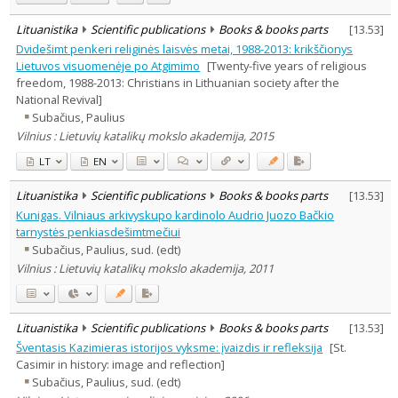
Lituanistika
Scientific publications
Books & books parts
[
13.53
]
Dvidešimt penkeri religinės laisvės metai, 1988-2013: krikščionys
Lietuvos visuomenėje po Atgimimo
[Twenty-five years of religious
freedom, 1988-2013: Christians in Lithuanian society after the
National Revival]
Subačius, Paulius
Vilnius : Lietuvių katalikų mokslo akademija, 2015
LT
EN
Lituanistika
Scientific publications
Books & books parts
[
13.53
]
Kunigas. Vilniaus arkivyskupo kardinolo Audrio Juozo Bačkio
tarnystės penkiasdešimtmečiui
Subačius, Paulius, sud. (edt)
Vilnius : Lietuvių katalikų mokslo akademija, 2011
Lituanistika
Scientific publications
Books & books parts
[
13.53
]
Šventasis Kazimieras istorijos vyksme: įvaizdis ir refleksija
[St.
Casimir in history: image and reflection]
Subačius, Paulius, sud. (edt)