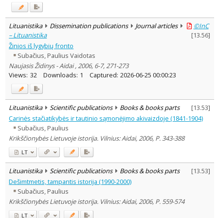
Lituanistika
Dissemination publications
Journal articles
©InC
– Lituanistika
[
13.56
]
Žinios iš lygybių fronto
Subačius, Paulius Vaidotas
Naujasis Židinys - Aidai , 2006, 6-7, 271-273
Views:
32
Downloads:
1
Captured:
2026-06-25 00:00:23
Lituanistika
Scientific publications
Books & books parts
[
13.53
]
Carinės stačiatikybės ir tautinio sąmonėjimo akivaizdoje (1841-1904)
Subačius, Paulius
Krikščionybės Lietuvoje istorija. Vilnius: Aidai, 2006, P. 343-388
LT
Lituanistika
Scientific publications
Books & books parts
[
13.53
]
Dešimtmetis, tampantis istorija (1990-2000)
Subačius, Paulius
Krikščionybės Lietuvoje istorija. Vilnius: Aidai, 2006, P. 559-574
LT