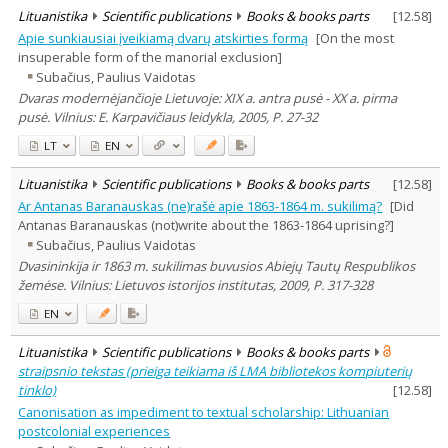
Lituanistika
Scientific publications
Books & books parts
[
12.58
]
Apie sunkiausiai įveikiamą dvarų atskirties formą
[On the most
insuperable form of the manorial exclusion]
Subačius, Paulius Vaidotas
Dvaras modernėjančioje Lietuvoje: XIX a. antra pusė - XX a. pirma
pusė. Vilnius: E. Karpavičiaus leidykla, 2005, P. 27-32
LT
EN
Lituanistika
Scientific publications
Books & books parts
[
12.58
]
Ar Antanas Baranauskas (ne)rašė apie 1863-1864 m. sukilimą?
[Did
Antanas Baranauskas (not)write about the 1863-1864 uprising?]
Subačius, Paulius Vaidotas
Dvasininkija ir 1863 m. sukilimas buvusios Abiejų Tautų Respublikos
žemėse. Vilnius: Lietuvos istorijos institutas, 2009, P. 317-328
EN
Lituanistika
Scientific publications
Books & books parts
straipsnio tekstas (prieiga teikiama iš LMA bibliotekos kompiuterių
tinklo)
[
12.58
]
Canonisation as impediment to textual scholarship: Lithuanian
postcolonial experiences