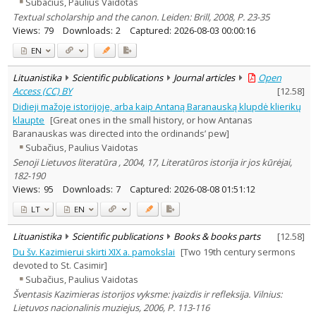
Subačius, Paulius Vaidotas
Textual scholarship and the canon. Leiden: Brill, 2008, P. 23-35
Views:
79
Downloads:
2
Captured:
2026-08-03 00:00:16
EN
Lituanistika
Scientific publications
Journal articles
Open
Access (CC) BY
[
12.58
]
Didieji mažoje istorijoje, arba kaip Antaną Baranauską klupdė klierikų
klaupte
[Great ones in the small history, or how Antanas
Baranauskas was directed into the ordinands’ pew]
Subačius, Paulius Vaidotas
Senoji Lietuvos literatūra , 2004, 17, Literatūros istorija ir jos kūrėjai,
182-190
Views:
95
Downloads:
7
Captured:
2026-08-08 01:51:12
LT
EN
Lituanistika
Scientific publications
Books & books parts
[
12.58
]
Du šv. Kazimierui skirti XIX a. pamokslai
[Two 19th century sermons
devoted to St. Casimir]
Subačius, Paulius Vaidotas
Šventasis Kazimieras istorijos vyksme: įvaizdis ir refleksija. Vilnius:
Lietuvos nacionalinis muziejus, 2006, P. 113-116