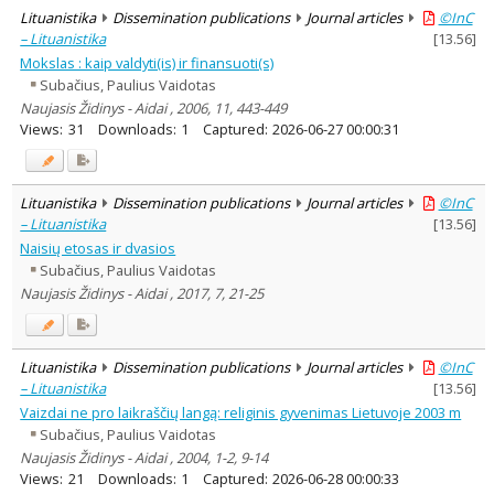
Lituanistika
Dissemination publications
Journal articles
©InC
– Lituanistika
[
13.56
]
Mokslas : kaip valdyti(is) ir finansuoti(s)
Subačius, Paulius Vaidotas
Naujasis Židinys - Aidai , 2006, 11, 443-449
Views:
31
Downloads:
1
Captured:
2026-06-27 00:00:31
Lituanistika
Dissemination publications
Journal articles
©InC
– Lituanistika
[
13.56
]
Naisių etosas ir dvasios
Subačius, Paulius Vaidotas
Naujasis Židinys - Aidai , 2017, 7, 21-25
Lituanistika
Dissemination publications
Journal articles
©InC
– Lituanistika
[
13.56
]
Vaizdai ne pro laikraščių langą: religinis gyvenimas Lietuvoje 2003 m
Subačius, Paulius Vaidotas
Naujasis Židinys - Aidai , 2004, 1-2, 9-14
Views:
21
Downloads:
1
Captured:
2026-06-28 00:00:33