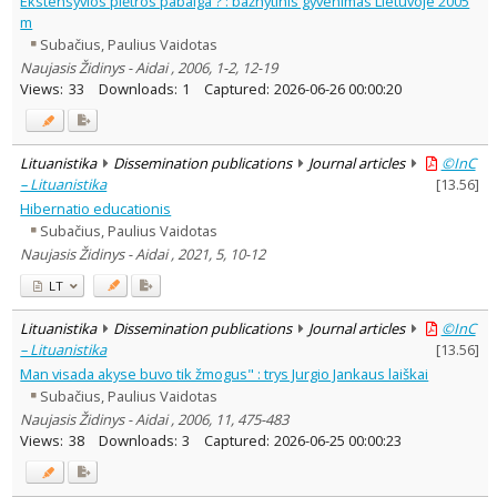
Ekstensyvios plėtros pabaiga ? : bažnytinis gyvenimas Lietuvoje 2005
Dissertations
1
m
Subject area
:
Subačius, Paulius Vaidotas
Education
3
Naujasis Židinys - Aidai , 2006, 1-2, 12-19
Ethnology
2
Views:
33
Downloads:
1
Captured:
2026-06-26 00:00:20
Philosophy
1
History
32
Linguistics
9
Documentation. Iinformation
Lituanistika
Dissemination publications
Journal articles
©InC
6
– Lituanistika
[
13.56
]
Literary Studies
48
Arts
Hibernatio educationis
2
Political sciences
6
Subačius, Paulius Vaidotas
Sociology
6
Naujasis Židinys - Aidai , 2021, 5, 10-12
Theatrology
1
Law
LT
1
Theology
15
Management
Lituanistika
Dissemination publications
Journal articles
©InC
3
– Lituanistika
[
13.56
]
Text language
Man visada akyse buvo tik žmogus" : trys Jurgio Jankaus laiškai
Country of publication
Subačius, Paulius Vaidotas
Historical periods
Naujasis Židinys - Aidai , 2006, 11, 475-483
Lithuanian place names
Views:
38
Downloads:
3
Captured:
2026-06-25 00:00:23
Subject
Journal