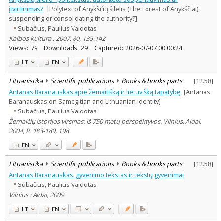
įtvirtinimas?
[Polytext of Anykščių šilelis (The Forest of Anykščiai):
suspending or consolidating the authority?]
Subačius, Paulius Vaidotas
Kalbos kultūra , 2007, 80, 135-142
Views:
79
Downloads:
29
Captured:
2026-07-07 00:00:24
LT
EN
Lituanistika
Scientific publications
Books & books parts
[
12.58
]
Antanas Baranauskas apie žemaitišką ir lietuvišką tapatybę
[Antanas
Baranauskas on Samogitian and Lithuanian identity]
Subačius, Paulius Vaidotas
Žemaičių istorijos virsmas: iš 750 metų perspektyvos. Vilnius: Aidai,
2004, P. 183-189, 198
EN
Lituanistika
Scientific publications
Books & books parts
[
12.58
]
Antanas Baranauskas: gyvenimo tekstas ir tekstų gyvenimai
Subačius, Paulius Vaidotas
Vilnius : Aidai, 2009
LT
EN