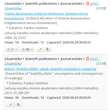
Lituanistika
Scientific publications
Journal articles
©InC –
Lituanistika
[
12.58
]
Antano Baranausko kultūrinė lokalizacija: Apšvieta versus
Romantizmas
[Cultural allocation of Antanas Baranauskas:
Enlightenment versus Romanticism]
Subačius, Paulius Vaidotas
Lietuvių katalikų mokslo akademijos metraštis [LKMA metraštis]. ,
2004, 24, 53-63
Views:
54
Downloads:
12
Captured:
2026-06-28 00:00:33
LT
EN
Lituanistika
Scientific publications
Journal articles
©InC –
Lituanistika
[
12.58
]
Antroji "Anykščių šilelio" eilutė: skaitymo prielaidos ir padariniai
[Second line of "Anykščių šilelis": assumptions and consequences
of readings]
Subačius, Paulius Vaidotas
Lietuvių katalikų mokslo akademijos metraštis [LKMA metraštis]. ,
2013, 37, 285-297
Views:
36
Downloads:
14
Captured:
2026-06-26 00:00:20