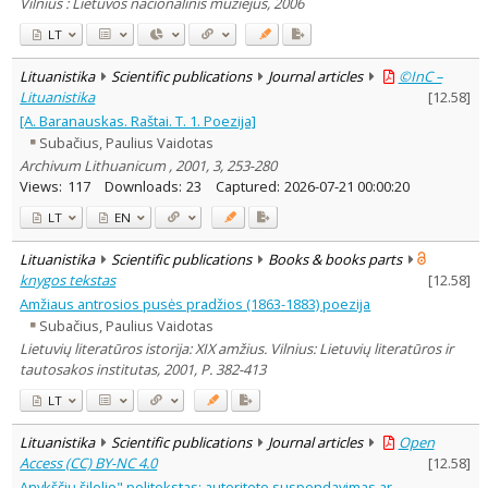
Vilnius : Lietuvos nacionalinis muziejus, 2006
LT
Lituanistika
Scientific publications
Journal articles
©InC –
Lituanistika
[
12.58
]
[A. Baranauskas. Raštai. T. 1. Poezija]
Subačius, Paulius Vaidotas
Archivum Lithuanicum , 2001, 3, 253-280
Views:
117
Downloads:
23
Captured:
2026-07-21 00:00:20
LT
EN
Lituanistika
Scientific publications
Books & books parts
knygos tekstas
[
12.58
]
Amžiaus antrosios pusės pradžios (1863-1883) poezija
Subačius, Paulius Vaidotas
Lietuvių literatūros istorija: XIX amžius. Vilnius: Lietuvių literatūros ir
tautosakos institutas, 2001, P. 382-413
LT
Lituanistika
Scientific publications
Journal articles
Open
Access (CC) BY-NC 4.0
[
12.58
]
Anykščių šilelio" politekstas: autoriteto suspendavimas ar