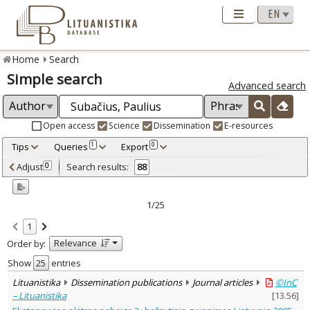
Home
Search
Simple search
Advanced search
Open access
Science
Dissemination
E-resources
Tips
Queries
Export
1
0
Adjusted by criteria
Adjust
Search results:
0
88
0
Year
–
1996
2024
1/25
Refine
:
1
Open access
64
Relevance
Order by:
Scientific publications
81
Dissemination publications
7
Show
entries
Document Type
:
Lituanistika
Dissemination publications
Journal articles
©InC
Books & books parts
28
– Lituanistika
[
13.56
]
Journal articles
59