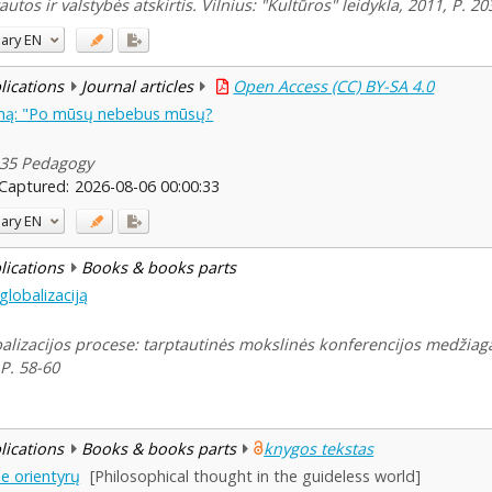
utos ir valstybės atskirtis. Vilnius: "Kultūros" leidykla, 2011, P. 2
ary
EN
blications
Journal articles
Open Access (CC) BY-SA 4.0
simą: "Po mūsų nebebus mūsų?
9-35 Pedagogy
Captured:
2026-08-06 00:00:33
ary
EN
blications
Books & books parts
globalizaciją
balizacijos procese: tarptautinės mokslinės konferencijos medžiaga,
 P. 58-60
blications
Books & books parts
knygos tekstas
be orientyrų
[Philosophical thought in the guideless world]