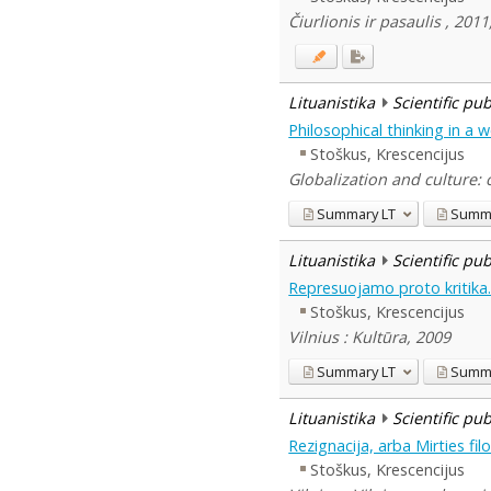
Čiurlionis ir pasaulis , 201
Lituanistika
Scientific pu
Philosophical thinking in a
Stoškus, Krescencijus
Globalization and culture: 
Summary
LT
Summ
Lituanistika
Scientific pu
Represuojamo proto kritika. T
Stoškus, Krescencijus
Vilnius : Kultūra, 2009
Summary
LT
Summ
Lituanistika
Scientific pu
Rezignacija, arba Mirties fi
Stoškus, Krescencijus