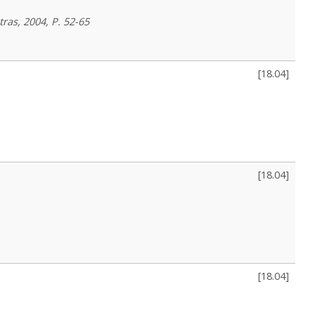
tras, 2004, P. 52-65
[
18.04
]
[
18.04
]
[
18.04
]