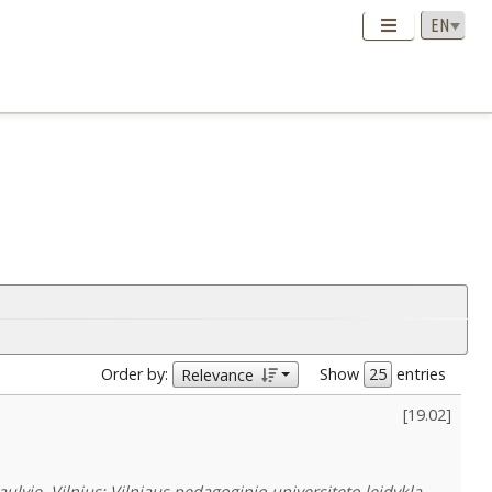
Order by:
Show
entries
Relevance
[
19.02
]
ulyje. Vilnius: Vilniaus pedagoginio universiteto leidykla,