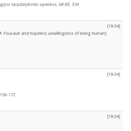
logijos tarpdalykinės sąveikos, 68-85, 534
[
18.04
]
 M. Foucault and hopeless unwillingness of being human]
[
18.04
]
, 156-172
[
18.04
]