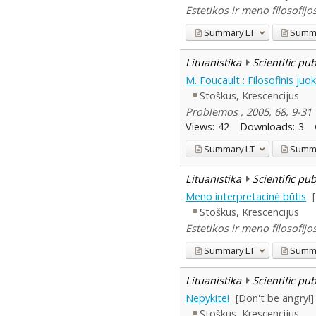
Estetikos ir meno filosofijo
Summary
LT
Summ
Lituanistika
Scientific pu
M. Foucault : Filosofinis ju
Stoškus, Krescencijus
Problemos , 2005, 68, 9-31
Views:
42
Downloads:
3
Summary
LT
Summ
Lituanistika
Scientific pu
Meno interpretacinė būtis
Stoškus, Krescencijus
Estetikos ir meno filosofijos
Summary
LT
Summ
Lituanistika
Scientific pu
Nepykite!
[Don't be angry!]
Stoškus, Krescencijus