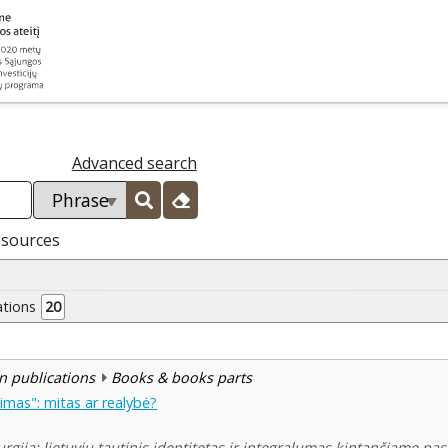
Advanced search
esources
ations
20
n publications
Books & books parts
jimas": mitas ar realybė?
gija: lietuvių tautinis identitetas ir integralumas kintančiame pasa