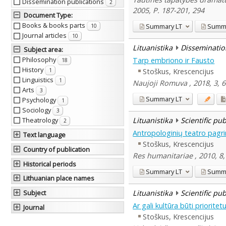
Dissemination publications
2
2005, P. 187-201, 294
Document Type
:
Books & books parts
Summary
LT
Summ
10
Journal articles
10
Lituanistika
Disseminatio
Subject area
:
Philosophy
Tarp embriono ir Fausto
18
History
Stoškus, Krescencijus
1
Linguistics
1
Naujoji Romuva , 2018, 3, 
Arts
3
Summary
LT
Psychology
1
Sociology
3
Lituanistika
Scientific pu
Theatrology
2
Antropologinių teatro pagr
Text language
Stoškus, Krescencijus
Country of publication
Res humanitariae , 2010, 8,
Historical periods
Summary
LT
Summ
Lithuanian place names
Lituanistika
Scientific pu
Subject
Ar gali kultūra būti prioritet
Journal
Stoškus, Krescencijus