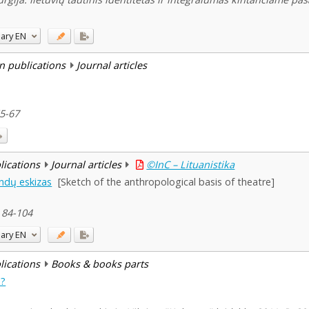
ary
EN
n publications
Journal articles
65-67
blications
Journal articles
©InC – Lituanistika
indų eskizas
[Sketch of the anthropological basis of theatre]
 84-104
ary
EN
blications
Books & books parts
u?