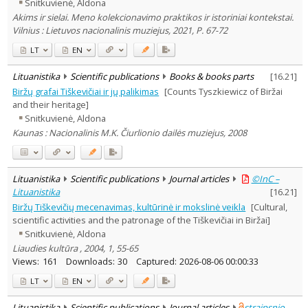
Snitkuvienė, Aldona
Akims ir sielai. Meno kolekcionavimo praktikos ir istoriniai kontekstai.
Vilnius : Lietuvos nacionalinis muziejus, 2021, P. 67-72
LT
EN
Lituanistika
Scientific publications
Books & books parts
[
16.21
]
Biržų grafai Tiškevičiai ir jų palikimas
[Counts Tyszkiewicz of Biržai
and their heritage]
Snitkuvienė, Aldona
Kaunas : Nacionalinis M.K. Čiurlionio dailės muziejus, 2008
Lituanistika
Scientific publications
Journal articles
©InC –
Lituanistika
[
16.21
]
Biržų Tiškevičių mecenavimas, kultūrinė ir mokslinė veikla
[Cultural,
scientific activities and the patronage of the Tiškevičiai in Biržai]
Snitkuvienė, Aldona
Liaudies kultūra , 2004, 1, 55-65
Views:
161
Downloads:
30
Captured:
2026-08-06 00:00:33
LT
EN
Lituanistika
Scientific publications
Journal articles
straipsnio