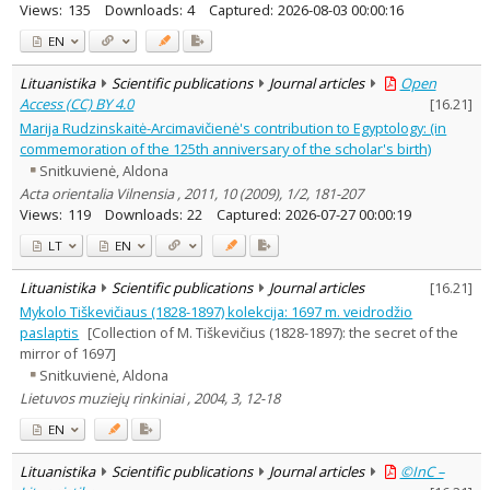
Views:
135
Downloads:
4
Captured:
2026-08-03 00:00:16
EN
Lituanistika
Scientific publications
Journal articles
Open
Access (CC) BY 4.0
[
16.21
]
Marija Rudzinskaitė-Arcimavičienė's contribution to Egyptology: (in
commemoration of the 125th anniversary of the scholar's birth)
Snitkuvienė, Aldona
Acta orientalia Vilnensia , 2011, 10 (2009), 1/2, 181-207
Views:
119
Downloads:
22
Captured:
2026-07-27 00:00:19
LT
EN
Lituanistika
Scientific publications
Journal articles
[
16.21
]
Mykolo Tiškevičiaus (1828-1897) kolekcija: 1697 m. veidrodžio
paslaptis
[Collection of M. Tiškevičius (1828-1897): the secret of the
mirror of 1697]
Snitkuvienė, Aldona
Lietuvos muziejų rinkiniai , 2004, 3, 12-18
EN
Lituanistika
Scientific publications
Journal articles
©InC –