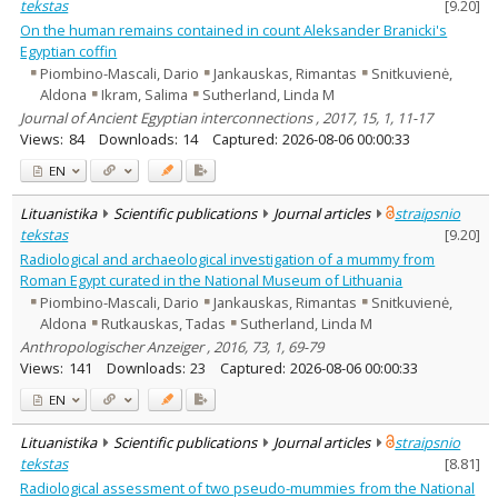
tekstas
[
9.20
]
On the human remains contained in count Aleksander Branicki's
Egyptian coffin
Piombino-Mascali, Dario
Jankauskas, Rimantas
Snitkuvienė,
Aldona
Ikram, Salima
Sutherland, Linda M
Journal of Ancient Egyptian interconnections , 2017, 15, 1, 11-17
Views:
84
Downloads:
14
Captured:
2026-08-06 00:00:33
EN
Lituanistika
Scientific publications
Journal articles
straipsnio
tekstas
[
9.20
]
Radiological and archaeological investigation of a mummy from
Roman Egypt curated in the National Museum of Lithuania
Piombino-Mascali, Dario
Jankauskas, Rimantas
Snitkuvienė,
Aldona
Rutkauskas, Tadas
Sutherland, Linda M
Anthropologischer Anzeiger , 2016, 73, 1, 69-79
Views:
141
Downloads:
23
Captured:
2026-08-06 00:00:33
EN
Lituanistika
Scientific publications
Journal articles
straipsnio
tekstas
[
8.81
]
Radiological assessment of two pseudo-mummies from the National