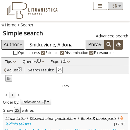
Home
Search
Simple search
Advanced search
Open access
Science
Dissemination
E-resources
Tips
Queries
Export
1
0
Adjusted by criteria
Adjust
Search results:
0
25
0
Year
–
1998
2021
1/25
Refine
:
1
Open access
16
Relevance
Order by:
Scientific publications
23
Dissemination publications
2
Show
entries
Document Type
:
Lituanistika
Dissemination publications
Books & books parts
Books & books parts
13
leidinio tekstas
[
17.20
]
Journal articles
12