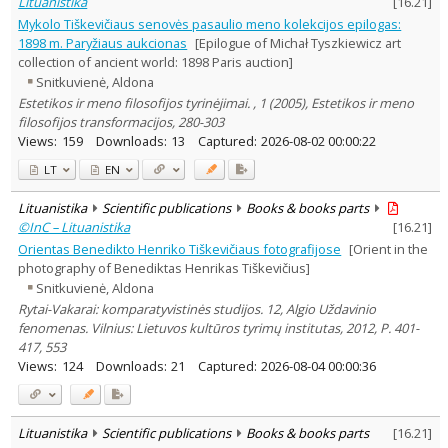
Lituanistika
[
16.21
]
Mykolo Tiškevičiaus senovės pasaulio meno kolekcijos epilogas:
1898 m. Paryžiaus aukcionas
[Epilogue of Michał Tyszkiewicz art
collection of ancient world: 1898 Paris auction]
Snitkuvienė, Aldona
Estetikos ir meno filosofijos tyrinėjimai. , 1 (2005), Estetikos ir meno
filosofijos transformacijos, 280-303
Views:
159
Downloads:
13
Captured:
2026-08-02 00:00:22
LT
EN
Lituanistika
Scientific publications
Books & books parts
©InC – Lituanistika
[
16.21
]
Orientas Benedikto Henriko Tiškevičiaus fotografijose
[Orient in the
photography of Benediktas Henrikas Tiškevičius]
Snitkuvienė, Aldona
Rytai-Vakarai: komparatyvistinės studijos. 12, Algio Uždavinio
fenomenas. Vilnius: Lietuvos kultūros tyrimų institutas, 2012, P. 401-
417, 553
Views:
124
Downloads:
21
Captured:
2026-08-04 00:00:36
Lituanistika
Scientific publications
Books & books parts
[
16.21
]