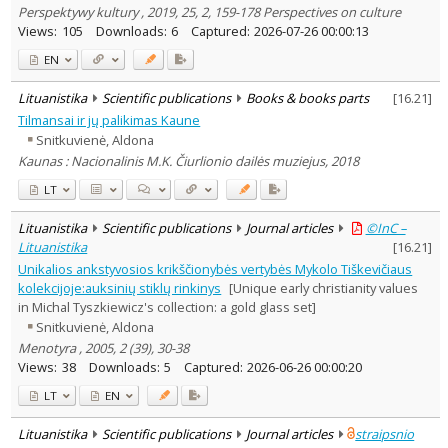
Perspektywy kultury , 2019, 25, 2, 159-178 Perspectives on culture
Views:
105
Downloads:
6
Captured:
2026-07-26 00:00:13
EN
Lituanistika
Scientific publications
Books & books parts
[
16.21
]
Tilmansai ir jų palikimas Kaune
Snitkuvienė, Aldona
Kaunas : Nacionalinis M.K. Čiurlionio dailės muziejus, 2018
LT
Lituanistika
Scientific publications
Journal articles
©InC –
Lituanistika
[
16.21
]
Unikalios ankstyvosios krikščionybės vertybės Mykolo Tiškevičiaus
kolekcijoje:auksinių stiklų rinkinys
[Unique early christianity values
in Michal Tyszkiewicz's collection: a gold glass set]
Snitkuvienė, Aldona
Menotyra , 2005, 2 (39), 30-38
Views:
38
Downloads:
5
Captured:
2026-06-26 00:00:20
LT
EN
Lituanistika
Scientific publications
Journal articles
straipsnio