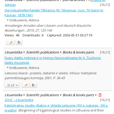
tekstas
[
16.21
]
Die Industriellenfamilie Tillmanns (lit. Tilmansas, russ. Til`mans) in
Kaunas, 1878-1941
Snitkuvienė, Aldona
Annaberger Annalen über Litauen und deutsch-litauische
Beziehungen , 2019, 27, 125-145
Views:
46
Downloads:
6
Captured:
2026-05-31 03:27:19
Lituanistika
Scientific publications
Books & books parts
[
16.21
]
Dvarų dailės rinkiniai ir jų tyrimas Nacionaliniame M. K. Čiurlionio
dailės muziejuje
Snitkuvienė, Aldona
Lietuvos dvarai - praeitis, dabartis ir ateitis. Vilnius: Valstybinė
paminklosaugos komisija, 2001, P. 36-43
LT
Lituanistika
Scientific publications
Books & books parts
©InC – Lituanistika
[
16.21
]
Egiptologinių studijų ištakos ir sklaida Lietuvoje (XVI a. pabaiga - XXI a.
pradžia)
[Beginning of Egyptological studies in Lithuania and their