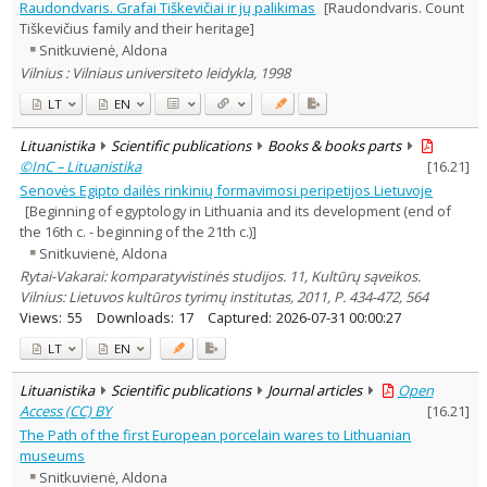
Raudondvaris. Grafai Tiškevičiai ir jų palikimas
[Raudondvaris. Count
Tiškevičius family and their heritage]
Snitkuvienė, Aldona
Vilnius : Vilniaus universiteto leidykla, 1998
LT
EN
Lituanistika
Scientific publications
Books & books parts
©InC – Lituanistika
[
16.21
]
Senovės Egipto dailės rinkinių formavimosi peripetijos Lietuvoje
[Beginning of egyptology in Lithuania and its development (end of
the 16th c. - beginning of the 21th c.)]
Snitkuvienė, Aldona
Rytai-Vakarai: komparatyvistinės studijos. 11, Kultūrų sąveikos.
Vilnius: Lietuvos kultūros tyrimų institutas, 2011, P. 434-472, 564
Views:
55
Downloads:
17
Captured:
2026-07-31 00:00:27
LT
EN
Lituanistika
Scientific publications
Journal articles
Open
Access (CC) BY
[
16.21
]
The Path of the first European porcelain wares to Lithuanian
museums
Snitkuvienė, Aldona