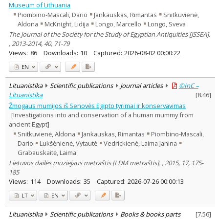
Museum of Lithuania
Piombino-Mascali, Dario
Jankauskas, Rimantas
Snitkuvienė,
Aldona
McKnight, Lidija
Longo, Marcello
Longo, Sveva
The Journal of the Society for the Study of Egyptian Antiquities [JSSEA].
, 2013-2014, 40, 71-79
Views:
86
Downloads:
10
Captured:
2026-08-02 00:00:22
EN
Lituanistika
Scientific publications
Journal articles
©InC –
Lituanistika
[
8.46
]
Žmogaus mumijos iš Senovės Egipto tyrimai ir konservavimas
[Investigations into and conservation of a human mummy from
ancient Egypt]
Snitkuvienė, Aldona
Jankauskas, Rimantas
Piombino-Mascali,
Dario
Lukšėnienė, Vytautė
Vedrickienė, Laima Janina
Grabauskaitė, Laima
Lietuvos dailės muziejaus metraštis [LDM metraštis]. , 2015, 17, 175-
185
Views:
114
Downloads:
35
Captured:
2026-07-26 00:00:13
LT
EN
Lituanistika
Scientific publications
Books & books parts
[
7.56
]