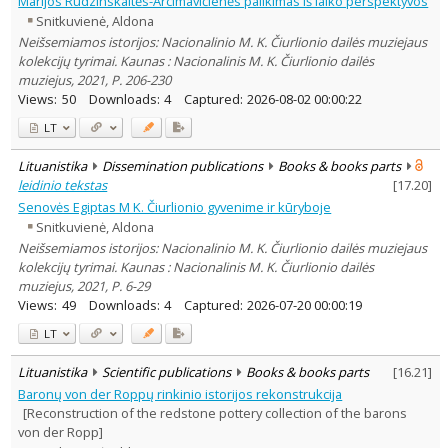
Marijos Rudzinskaitės-Arcimavičienės palikimas iš laiko perspektyvos
Subject area
:
Snitkuvienė, Aldona
Archaeology
5
Neišsemiamos istorijos: Nacionalinio M. K. Čiurlionio dailės muziejaus
History
9
kolekcijų tyrimai. Kaunas : Nacionalinis M. K. Čiurlionio dailės
Arts
18
muziejus, 2021, P. 206-230
Text language
Views:
50
Downloads:
4
Captured:
2026-08-02 00:00:22
Country of publication
LT
Historical periods
Lithuanian place names
Lituanistika
Dissemination publications
Books & books parts
leidinio tekstas
[
17.20
]
Subject
Senovės Egiptas M K. Čiurlionio gyvenime ir kūryboje
Journal
Snitkuvienė, Aldona
Neišsemiamos istorijos: Nacionalinio M. K. Čiurlionio dailės muziejaus
kolekcijų tyrimai. Kaunas : Nacionalinis M. K. Čiurlionio dailės
muziejus, 2021, P. 6-29
Views:
49
Downloads:
4
Captured:
2026-07-20 00:00:19
LT
Lituanistika
Scientific publications
Books & books parts
[
16.21
]
Baronų von der Roppų rinkinio istorijos rekonstrukcija
[Reconstruction of the redstone pottery collection of the barons
von der Ropp]