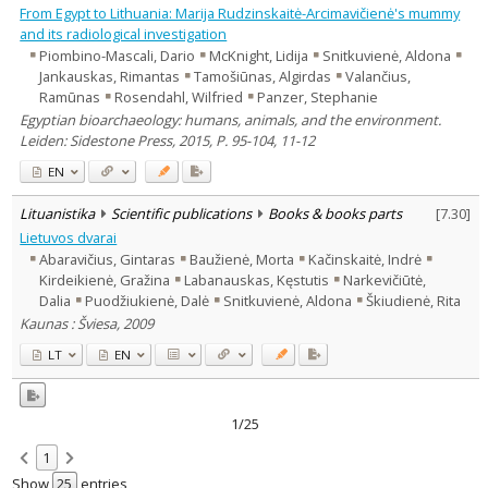
From Egypt to Lithuania: Marija Rudzinskaitė-Arcimavičienė's mummy
and its radiological investigation
Piombino-Mascali, Dario
McKnight, Lidija
Snitkuvienė, Aldona
Jankauskas, Rimantas
Tamošiūnas, Algirdas
Valančius,
Ramūnas
Rosendahl, Wilfried
Panzer, Stephanie
Egyptian bioarchaeology: humans, animals, and the environment.
Leiden: Sidestone Press, 2015, P. 95-104, 11-12
EN
Lituanistika
Scientific publications
Books & books parts
[
7.30
]
Lietuvos dvarai
Abaravičius, Gintaras
Baužienė, Morta
Kačinskaitė, Indrė
Kirdeikienė, Gražina
Labanauskas, Kęstutis
Narkevičiūtė,
Dalia
Puodžiukienė, Dalė
Snitkuvienė, Aldona
Škiudienė, Rita
Kaunas : Šviesa, 2009
LT
EN
1/25
1
Show
entries