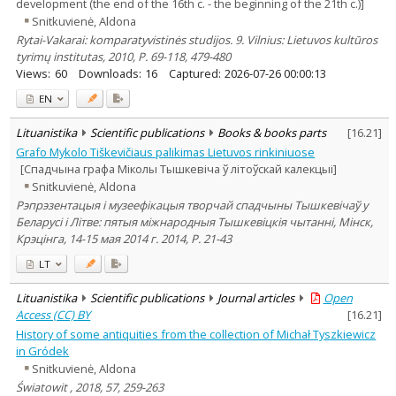
development (the end of the 16th c. - the beginning of the 21th c.)]
Snitkuvienė, Aldona
Rytai-Vakarai: komparatyvistinės studijos. 9. Vilnius: Lietuvos kultūros
tyrimų institutas, 2010, P. 69-118, 479-480
Views:
60
Downloads:
16
Captured:
2026-07-26 00:00:13
EN
Lituanistika
Scientific publications
Books & books parts
[
16.21
]
Grafo Mykolo Tiškevičiaus palikimas Lietuvos rinkiniuose
[Спадчына графа Міколы Тышкевіча ў літоўскай калекцыі]
Snitkuvienė, Aldona
Рэпрэзентацыя і музеефікацыя творчай спадчыны Тышкевічаў у
Беларусі і Літве: пятыя міжнародныя Тышкевіцкія чытанні, Мінск,
Крэцінга, 14-15 мая 2014 г. 2014, P. 21-43
LT
Lituanistika
Scientific publications
Journal articles
Open
Access (CC) BY
[
16.21
]
History of some antiquities from the collection of Michał Tyszkiewicz
in Gródek
Snitkuvienė, Aldona
Światowit , 2018, 57, 259-263