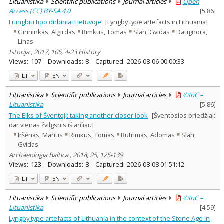
Lituanistika
Scientific publications
Journal articles
Open
Access (CC) BY-SA 4.0
[
5.86
]
Liungbiu tipo dirbiniai Lietuvoje
[Lyngby type artefacts in Lithuania]
Girininkas, Algirdas
Rimkus, Tomas
Slah, Gvidas
Daugnora,
Linas
Istorija , 2017, 105, 4-23 History
Views:
107
Downloads:
8
Captured:
2026-08-06 00:00:33
LT
EN
Lituanistika
Scientific publications
Journal articles
©InC –
Lituanistika
[
5.86
]
The Elks of Šventoji: taking another closer look
[Šventosios briedžiai:
dar vienas žvilgsnis iš arčiau]
Iršėnas, Marius
Rimkus, Tomas
Butrimas, Adomas
Slah,
Gvidas
Archaeologia Baltica , 2018, 25, 125-139
Views:
123
Downloads:
8
Captured:
2026-08-08 01:51:12
LT
EN
Lituanistika
Scientific publications
Journal articles
©InC –
Lituanistika
[
4.59
]
Lyngby type artefacts of Lithuania in the context of the Stone Age in