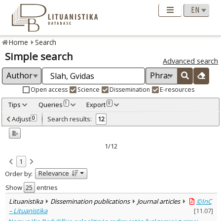
Home
Search
Simple search
Advanced search
Open access
Science
Dissemination
E-resources
Tips
Queries
Export
1
0
Adjusted by criteria
Adjust
Search results:
0
12
0
Year
–
2013
2025
1/12
Refine
:
1
Open access
10
Relevance
Order by:
Scientific publications
10
Dissemination publications
2
Show
entries
Document Type
:
Lituanistika
Dissemination publications
Journal articles
©InC
Books & books parts
2
– Lituanistika
[
11.07
]
Journal articles
9