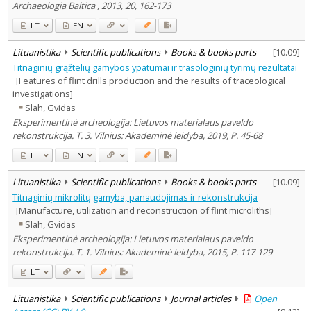
Archaeologia Baltica , 2013, 20, 162-173
LT
EN
Lituanistika
Scientific publications
Books & books parts
[
10.09
]
Titnaginių grąžtelių gamybos ypatumai ir trasologinių tyrimų rezultatai
[Features of flint drills production and the results of traceological
investigations]
Slah, Gvidas
Eksperimentinė archeologija: Lietuvos materialaus paveldo
rekonstrukcija. T. 3. Vilnius: Akademinė leidyba, 2019, P. 45-68
LT
EN
Lituanistika
Scientific publications
Books & books parts
[
10.09
]
Titnaginių mikrolitų gamyba, panaudojimas ir rekonstrukcija
[Manufacture, utilization and reconstruction of flint microliths]
Slah, Gvidas
Eksperimentinė archeologija: Lietuvos materialaus paveldo
rekonstrukcija. T. 1. Vilnius: Akademinė leidyba, 2015, P. 117-129
LT
Lituanistika
Scientific publications
Journal articles
Open