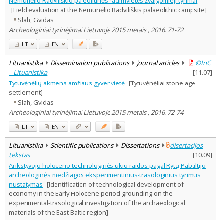
Nemunėlio Radviliškio paleolitinės radimvietės žvalgomieji tyrimai
Dissertations
1
[Field evaluation at the Nemunėlio Radviliškis palaeolithic campsite]
Subject area
:
Slah, Gvidas
Archaeology
12
Archeologiniai tyrinėjimai Lietuvoje 2015 metais , 2016, 71-72
Text language
LT
EN
Country of publication
Historical periods
Lituanistika
Dissemination publications
Journal articles
©InC
Lithuanian place names
– Lituanistika
[
11.07
]
Tytuvėnėlių akmens amžiaus gyvenvietė
[Tytuvėnėliai stone age
Subject
settlement]
Journal
Slah, Gvidas
Archeologiniai tyrinėjimai Lietuvoje 2015 metais , 2016, 72-74
LT
EN
Lituanistika
Scientific publications
Dissertations
disertacijos
tekstas
[
10.09
]
Ankstyvojo holoceno technologinės ūkio raidos pagal Rytų Pabaltijo
archeologinės medžiagos eksperimentinius-trasologinius tyrimus
nustatymas
[Identification of technological development of
economy in the Early Holocene period grounding on the
experimental-trasological investigation of the archaeological
materials of the East Baltic region]