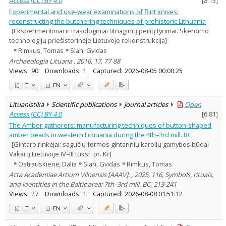
Access (CC) BY 4.0
[
8.13
]
Experimental and use-wear examinations of flint knives:
reconstructing the butchering techniques of prehistoric Lithuania
[Eksperimentiniai ir trasologiniai titnaginių peilių tyrimai. Skerdimo
technologijų priešistorinėje Lietuvoje rekonstrukcija]
Rimkus, Tomas
Slah, Gvidas
Archaeologia Lituana , 2016, 17, 77-88
Views:
90
Downloads:
1
Captured:
2026-08-05 00:00:25
LT
EN
Lituanistika
Scientific publications
Journal articles
Open
Access (CC) BY 4.0
[
6.81
]
The Amber gatherers: manufacturing techniques of button-shaped
amber beads in western Lithuania during the 4th–3rd mill. BC
[Gintaro rinkėjai: sagučių formos gintarinių karolių gamybos būdai
Vakarų Lietuvoje IV–III tūkst. pr. Kr]
Ostrauskienė, Dalia
Slah, Gvidas
Rimkus, Tomas
Acta Academiae Artium Vilnensis [AAAV]. , 2025, 116, Symbols, rituals,
and identities in the Baltic area: 7th–3rd mill. BC, 213-241
Views:
27
Downloads:
1
Captured:
2026-08-08 01:51:12
LT
EN