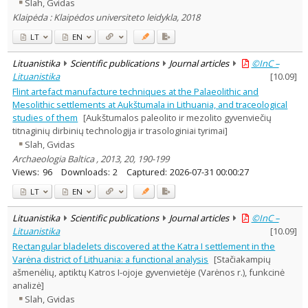
Slah, Gvidas
Klaipėda : Klaipėdos universiteto leidykla, 2018
LT
EN
Lituanistika
Scientific publications
Journal articles
©InC –
Lituanistika
[
10.09
]
Flint artefact manufacture techniques at the Palaeolithic and
Mesolithic settlements at Aukštumala in Lithuania, and traceological
studies of them
[Aukštumalos paleolito ir mezolito gyvenviečių
titnaginių dirbinių technologija ir trasologiniai tyrimai]
Slah, Gvidas
Archaeologia Baltica , 2013, 20, 190-199
Views:
96
Downloads:
2
Captured:
2026-07-31 00:00:27
LT
EN
Lituanistika
Scientific publications
Journal articles
©InC –
Lituanistika
[
10.09
]
Rectangular bladelets discovered at the Katra I settlement in the
Varėna district of Lithuania: a functional analysis
[Stačiakampių
ašmenėlių, aptiktų Katros I-ojoje gyvenvietėje (Varėnos r.), funkcinė
analizė]
Slah, Gvidas