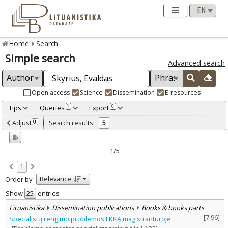
Home
Search
Simple search
Advanced search
Open access
Science
Dissemination
E-resources
Tips
Queries
Export
1
0
Adjusted by criteria
Adjust
Search results:
0
5
0
Year
–
2001
2016
1/5
Refine
:
1
Open access
3
Relevance
Order by:
Scientific publications
2
Dissemination publications
3
Show
entries
Document Type
:
Lituanistika
Dissemination publications
Books & books parts
Books & books parts
1
[
7.96
]
Specialistų rengimo problemos LKKA magistrantūroje
Journal articles
4