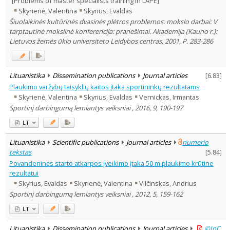
[Problems of master specialists training in LAPE]
Subject area
:
Skyrienė, Valentina
Skyrius, Evaldas
Education
4
Šiuolaikinės kultūrinės dvasinės plėtros problemos: mokslo darbai: V
Psychology
1
tarptautinė mokslinė konferencija: pranešimai. Akademija (Kauno r.):
Sociology
1
Lietuvos žemės ūkio universiteto Leidybos centras, 2001, P. 283-286
Management
1
Text language
Country of publication
Lituanistika
Dissemination publications
Journal articles
[
6.83
]
Historical periods
Plaukimo varžybų taisyklių kaitos įtaka sportininkų rezultatams
Lithuanian place names
Skyrienė, Valentina
Skyrius, Evaldas
Vernickas, Irmantas
Subject
Sportinį darbingumą lemiantys veiksniai , 2016, 9, 190-197
Journal
LT
Lituanistika
Scientific publications
Journal articles
numerio
tekstas
[
5.84
]
Povandeninės starto atkarpos įveikimo įtaka 50 m plaukimo krūtine
rezultatui
Skyrius, Evaldas
Skyrienė, Valentina
Vilčinskas, Andrius
Sportinį darbingumą lemiantys veiksniai , 2012, 5, 159-162
LT
Lituanistika
Dissemination publications
Journal articles
©InC