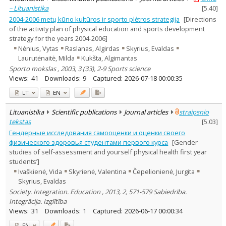
– Lituanistika
[
5.40
]
2004-2006 metų kūno kultūros ir sporto plėtros strategija
[Directions
of the activity plan of physical education and sports development
strategy for the years 2004-2006]
Nėnius, Vytas
Raslanas, Algirdas
Skyrius, Evaldas
Laurutėnaitė, Milda
Kukšta, Algimantas
Sporto mokslas , 2003, 3 (33), 2-9 Sports science
Views:
41
Downloads:
9
Captured:
2026-07-18 00:00:35
LT
EN
Lituanistika
Scientific publications
Journal articles
straipsnio
tekstas
[
5.03
]
Гендерные исследования самооценки и оценки своего
физического здоровья студентами первого курса
[Gender
studies of self-assessment and yourself physical health first year
students’]
Ivaškienė, Vida
Skyrienė, Valentina
Čepelionienė, Jurgita
Skyrius, Evaldas
Society. Integration. Education , 2013, 2, 571-579 Sabiedrība.
Integrācija. Izglītība
Views:
31
Downloads:
1
Captured:
2026-06-17 00:00:34
EN