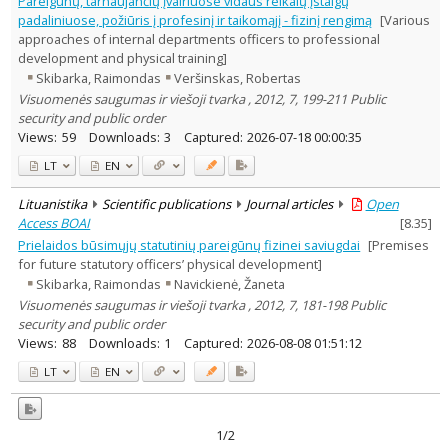
Pareigūnų, tarnaujančių įvairiuose vidaus reikalų įstaigų
Text language
padaliniuose, požiūris į profesinį ir taikomąjį - fizinį rengimą
[Various
approaches of internal departments officers to professional
Country of publication
development and physical training]
Historical periods
Skibarka, Raimondas
Veršinskas, Robertas
Lithuanian place names
Visuomenės saugumas ir viešoji tvarka , 2012, 7, 199-211 Public
Subject
security and public order
Views:
59
Downloads:
3
Captured:
2026-07-18 00:00:35
Journal
LT
EN
Lituanistika
Scientific publications
Journal articles
Open
Access BOAI
[
8.35
]
Prielaidos būsimųjų statutinių pareigūnų fizinei saviugdai
[Premises
for future statutory officers’ physical development]
Skibarka, Raimondas
Navickienė, Žaneta
Visuomenės saugumas ir viešoji tvarka , 2012, 7, 181-198 Public
security and public order
Views:
88
Downloads:
1
Captured:
2026-08-08 01:51:12
LT
EN
1/2