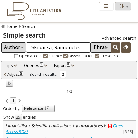
Home
Search
Simple search
Advanced search
Open access
Science
Dissemination
E-resources
Tips
Queries
Export
1
0
Adjusted by criteria
Adjust
Search results:
0
2
0
Year
–
2012
2012
1/2
Refine
:
1
Open access
2
Relevance
Order by:
Scientific publications
2
Document Type
:
Show
entries
Journal articles
2
Lituanistika
Scientific publications
Journal articles
Open
Subject area
:
Access BOAI
[
8.35
]
Education
2