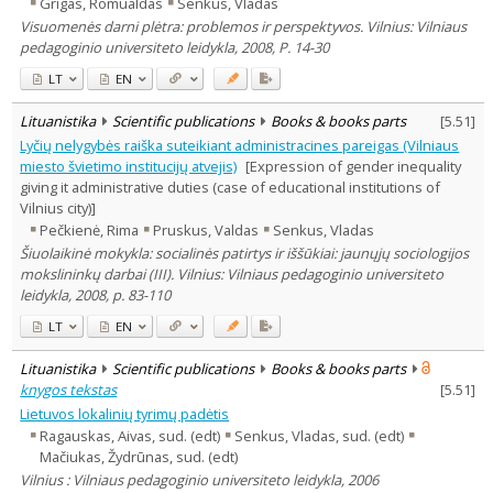
Grigas, Romualdas
Senkus, Vladas
Visuomenės darni plėtra: problemos ir perspektyvos. Vilnius: Vilniaus
pedagoginio universiteto leidykla, 2008, P. 14-30
LT
EN
Lituanistika
Scientific publications
Books & books parts
[
5.51
]
Lyčių nelygybės raiška suteikiant administracines pareigas (Vilniaus
miesto švietimo institucijų atvejis)
[Expression of gender inequality
giving it administrative duties (case of educational institutions of
Vilnius city)]
Pečkienė, Rima
Pruskus, Valdas
Senkus, Vladas
Šiuolaikinė mokykla: socialinės patirtys ir iššūkiai: jaunųjų sociologijos
mokslininkų darbai (III). Vilnius: Vilniaus pedagoginio universiteto
leidykla, 2008, p. 83-110
LT
EN
Lituanistika
Scientific publications
Books & books parts
knygos tekstas
[
5.51
]
Lietuvos lokalinių tyrimų padėtis
Ragauskas, Aivas, sud. (edt)
Senkus, Vladas, sud. (edt)
Mačiukas, Žydrūnas, sud. (edt)
Vilnius : Vilniaus pedagoginio universiteto leidykla, 2006