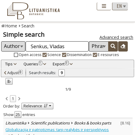
Home
Search
Simple search
Advanced search
Open access
Science
Dissemination
E-resources
Tips
Queries
Export
1
0
Adjusted by criteria
Adjust
Search results:
0
9
0
Year
–
2004
2008
1/9
Refine
:
1
Open access
3
Relevance
Order by:
Scientific publications
9
Document Type
:
Show
entries
Books & books parts
7
Lituanistika
Scientific publications
Books & books parts
[
8.16
]
Journal articles
2
Globalizacija ir patriotizmas: tarp realybės ir perspektyvos
Subject area
: