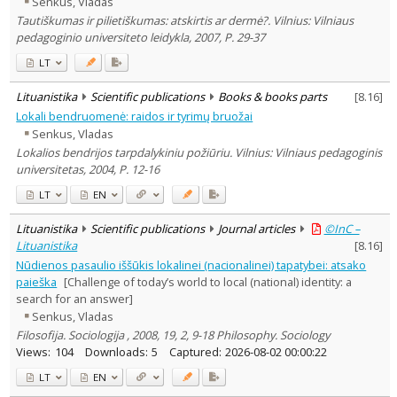
Senkus, Vladas
Education
2
Tautiškumas ir pilietiškumas: atskirtis ar dermė?. Vilnius: Vilniaus
Ethnology
3
pedagoginio universiteto leidykla, 2007, P. 29-37
Philosophy
1
History
4
LT
Political sciences
2
Sociology
5
Lituanistika
Scientific publications
Books & books parts
[
8.16
]
Text language
Lokali bendruomenė: raidos ir tyrimų bruožai
Country of publication
Senkus, Vladas
Lokalios bendrijos tarpdalykiniu požiūriu. Vilnius: Vilniaus pedagoginis
Historical periods
universitetas, 2004, P. 12-16
Lithuanian place names
LT
EN
Subject
Journal
Lituanistika
Scientific publications
Journal articles
©InC –
Lituanistika
[
8.16
]
Nūdienos pasaulio iššūkis lokalinei (nacionalinei) tapatybei: atsako
paieška
[Challenge of today’s world to local (national) identity: a
search for an answer]
Senkus, Vladas
Filosofija. Sociologija , 2008, 19, 2, 9-18 Philosophy. Sociology
Views:
104
Downloads:
5
Captured:
2026-08-02 00:00:22
LT
EN