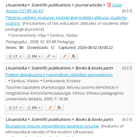
Lituanistika
Scientific publications
Journal articles
Open
Access (CC) BY-SA 4.0
[
6.57
]
Pilietinio ugdymo ypatumai: pedagoginę praktiką atlikusių studentų
požiūris
[Peculiarities of civic education: attitudes of students after
pedagogical practice]
Grincevičienė, Vilija
Senkus, Vladas
Pedagogika , 2008, 92, 83-88 Pedagogy
Views:
88
Downloads:
12
Captured:
2026-08-02 00:00:22
LT
EN
Lituanistika
Scientific publications
Books & books parts
[
6.57
]
Politinė globalizacija ir nacionalinės valstybės perspektyvos
Senkus, Vladas
Senkuvienė, Kristina
Tautinės tapatybės dramaturgija: lietuvių tautinis identitetas ir
integralumas kintančiame pasaulyje. Vilnius: Vilniaus pedagoginio
universiteto leidykla, 2005, P. 76-86
LT
EN
Lituanistika
Scientific publications
Books & books parts
[
6.57
]
Šiuolaikinio lietuvio etnopolitinės tapatybės bruožai
[Features of
ethnopolitical identity of the modern Lithuanian]