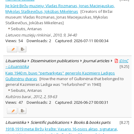
Jie kūrė Biržų muziejų: Vladas Rozmanas, Jonas Maciejauskas,
Mykolas Staškevičius, Jokūbas Mikelėnas
[Creators of Biržai
museum: Vladas Rozmanas, Jonas Maciejauskas, Mykolas
Staškevičius, Jokūbas Mikelėnas]
Seibutis, Antanas
Lietuvos muziejų rinkiniai , 2010, 9, 34-40
Views:
54
Downloads:
2
Captured:
2026-07-11 00:00:34
Lituanistika
Dissemination publications
Journal articles
©InC
– Lituanistika
[
9.25
]
Kaip 1940 m. buvo "pertvarkytas" generolo Kazimiero Ladigos
Gulbinėnų dvaras
[How the manor of Gulbinėnai that belonged to
general Kazimieras Ladiga was "refurbished" in 1940]
Seibutis, Antanas
Kultūros barai , 2012, 2, 59-63
Views:
47
Downloads:
2
Captured:
2026-06-27 00:00:31
Lituanistika
Scientific publications
Books & books parts
[
8.27
]
1918-1919 metai Biržų krašte: Vasario 16-osios aktas, signatarai,