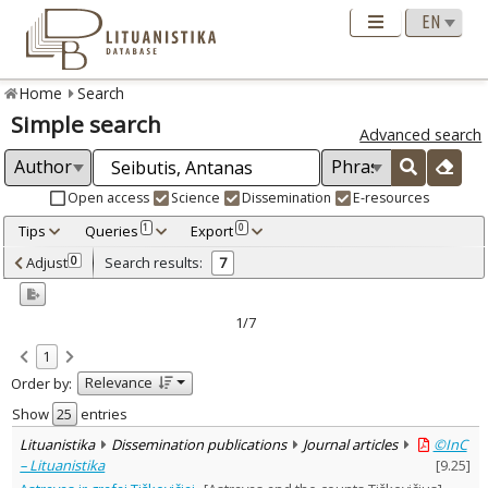
Home
Search
Simple search
Advanced search
Open access
Science
Dissemination
E-resources
Tips
Queries
Export
1
0
Adjusted by criteria
Adjust
Search results:
0
7
0
Year
–
2001
2012
1/7
Refine
:
1
Open access
5
Relevance
Order by:
Scientific publications
2
Dissemination publications
5
Show
entries
Document Type
:
Lituanistika
Dissemination publications
Journal articles
©InC
Books & books parts
2
– Lituanistika
[
9.25
]
Journal articles
5