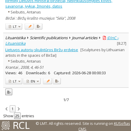
pirmieji Lietuvos ministrai biržiečiai, Nepriklausomybės kovos,
savanoriai, įvykiai, žmonės, datos
Seibutis, Antanas
Biržai : Biržų krašto muziejus "Sėla", 2008
LT
Lituanistika
Scientific publications
Journal articles
©InC –
Lituanistika
[
8.27
]
Lietuvos autorių skulptūros Biržų erdvėse
[Sculptures by Lithuanian
artists in the spaces of Biržai]
Seibutis, Antanas
Krantai , 2008, 4, 46-51
Views:
46
Downloads:
6
Captured:
2026-06-28 00:00:33
LT
EN
1/7
1
Show
entries
© LMT. All rights reserved.
Site is running on
KUSoftas
CMS
.