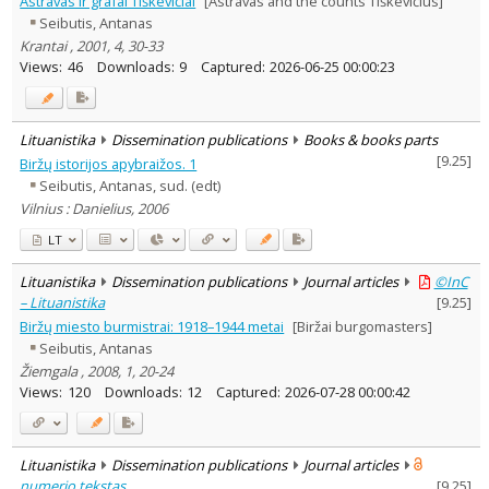
Astravas ir grafai Tiškevičiai
[Astravas and the counts Tiškevičius]
Subject area
:
Seibutis, Antanas
History
7
Krantai , 2001, 4, 30-33
Arts
2
Views:
46
Downloads:
9
Captured:
2026-06-25 00:00:23
Text language
Country of publication
Historical periods
Lituanistika
Dissemination publications
Books & books parts
Lithuanian place names
[
9.25
]
Biržų istorijos apybraižos. 1
Seibutis, Antanas, sud. (edt)
Subject
Vilnius : Danielius, 2006
Journal
LT
Lituanistika
Dissemination publications
Journal articles
©InC
– Lituanistika
[
9.25
]
Biržų miesto burmistrai: 1918–1944 metai
[Biržai burgomasters]
Seibutis, Antanas
Žiemgala , 2008, 1, 20-24
Views:
120
Downloads:
12
Captured:
2026-07-28 00:00:42
Lituanistika
Dissemination publications
Journal articles
numerio tekstas
[
9.25
]