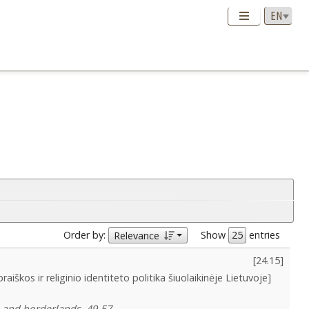
Order by:
Show
entries
Relevance
[
24.15
]
iškos ir religinio identiteto politika šiuolaikinėje Lietuvoje]
ns and borderlands, 49-57