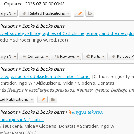
Captured:
2026-07-30 00:00:43
ary
EN
Related Publications
blications
Books & books parts
Soviet society : ethnographies of Catholic hegemony and the new plur
(edt)
Schröder, Ingo W, red. (edt)
ary
EN
Contents
Reviews
Parts
Related P
blications
Books & books parts
ietuvoje: nuo ortodoksiškumo iki simboliškumo
[Catholic religiosity
Schröder, Ingo W
Ališauskienė, Milda
Glodenis, Donatas
inės įžvalgos ir kasdienybės praktikos. Kaunas: Vytauto Didžiojo uni
ted Publications
blications
Books & books parts
knygos tekstas:
arizacijos ir (ar) kaitos
Ališauskienė, Milda
Glodenis, Donatas
Schröder, Ingo W
niversitetas, 2012