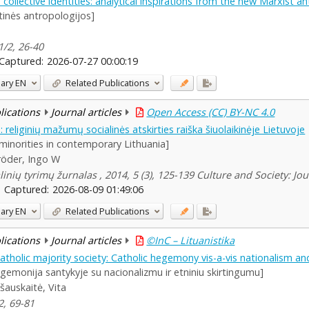
ollective identities: analytical inspirations from the new Marxist a
stinės antropologijos]
1/2, 26-40
Captured:
2026-07-27 00:00:19
ary
EN
Related Publications
blications
Journal articles
Open Access (CC) BY-NC 4.0
eliginių mažumų socialinės atskirties raiška šiuolaikinėje Lietuvoje
s minorities in contemporary Lithuania]
röder, Ingo W
linių tyrimų žurnalas , 2014, 5 (3), 125-139 Culture and Society: Jo
Captured:
2026-08-09 01:49:06
ary
EN
Related Publications
blications
Journal articles
©InC – Lituanistika
 Catholic majority society: Catholic hegemony vis-a-vis nationalism a
egemonija santykyje su nacionalizmu ir etniniu skirtingumu]
šauskaitė, Vita
2, 69-81