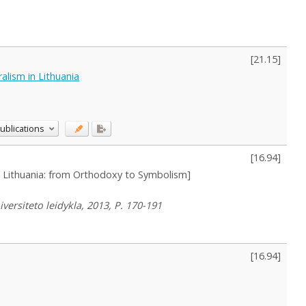
[
21.15
]
alism in Lithuania
ublications
[
16.94
]
 in Lithuania: from Orthodoxy to Symbolism]
versiteto leidykla, 2013, P. 170-191
[
16.94
]