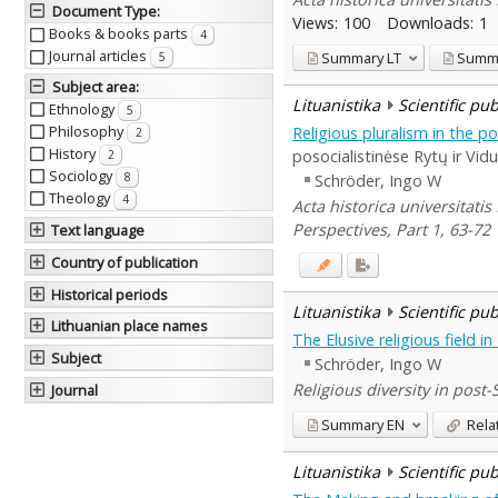
Document Type
:
Views:
100
Downloads:
1
Books & books parts
4
Journal articles
Summary
LT
Summ
5
Subject area
:
Lituanistika
Scientific pu
Ethnology
5
Philosophy
Religious pluralism in the po
2
History
posocialistinėse Rytų ir Vi
2
Sociology
8
Schröder, Ingo W
Theology
4
Acta historica universitati
Perspectives, Part 1, 63-72
Text language
Country of publication
Historical periods
Lituanistika
Scientific pu
Lithuanian place names
The Elusive religious field in
Subject
Schröder, Ingo W
Religious diversity in post
Journal
Summary
EN
Rela
Lituanistika
Scientific pu