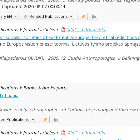
Captured:
2026-08-07 00:00:44
ary
EN
Related Publications
blications
Journal articles
©InC – Lituanistika
st-socialist societies of East-Central Europe: theoretical reflections
durio Europos visuomenėse: teoriniai Lietuvos tyrimo projekto apmąs
s Klaipedensis [AHUK]. , 2006, 12, Studia Anthropologica, I: Definin
blications
Books & books parts
 Lithuania
-Soviet society: ethnographies of Catholic hegemony and the new p
ted Publications
blications
Journal articles
©InC – Lituanistika