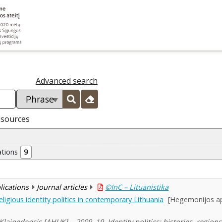
Advanced search
esources
ations
9
blications
Journal articles
©InC – Lituanistika
ligious identity politics in contemporary Lithuania
[Hegemonijos apra
 Klaipedensis [AHUK]. , 2009, 19, Identity politics: histories, regio