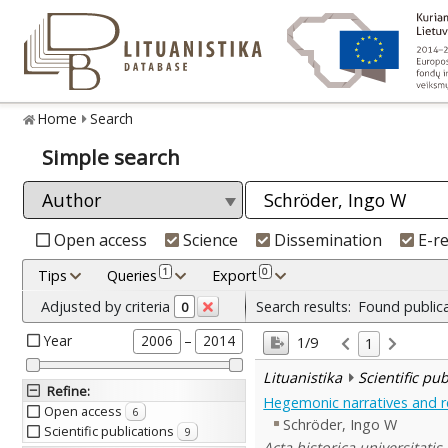
Home
Search
Simple search
Open access
Science
Dissemination
E-r
1
0
Tips
Queries
Export
Adjusted by criteria
Search results:
Found public
0
Year
–
2006
2014
1/9
1
Lituanistika
Scientific pu
Refine
:
Hegemonic narratives and re
Open access
6
Schröder, Ingo W
Scientific publications
9
Acta historica universitatis