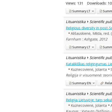
Views:
131
Downloads:
10
Summary
LT
Summ
Lituanistika
Scientific pu
Religious diversity in post-
Ališauskienė, Milda, red. 
Farnham : Ashgate, 2012
Summary
LT
Summ
Lituanistika
Scientific pu
Katalikiškas religingumas L
Kuznecovienė, Jolanta
Religija ir visuomenė: teor
Summary
EN
Rela
Lituanistika
Scientific pu
Religija Lietuvoje: tarp sekuli
Kuznecovienė, Jolanta
Kaunas : Vytauto Didžiojo u