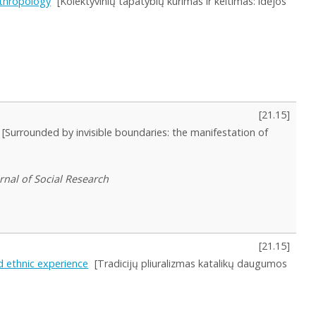
nthropology
[Kolektyvinių tapatybių kūrimas ir keitimas: idėjos
[
21.15
]
[Surrounded by invisible boundaries: the manifestation of
urnal of Social Research
[
21.15
]
nd ethnic experience
[Tradicijų pliuralizmas katalikų daugumos