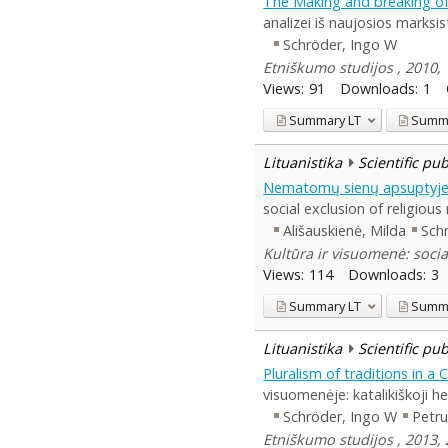
The Making and breaking of c
analizei iš naujosios marksi
Schröder, Ingo W
Etniškumo studijos , 2010, 
Views:
91
Downloads:
1
Summary
LT
Summ
Lituanistika
Scientific pu
Nematomų sienų apsuptyje: r
social exclusion of religiou
Ališauskienė, Milda
Sch
Kultūra ir visuomenė: socia
Views:
114
Downloads:
3
Summary
LT
Summ
Lituanistika
Scientific pu
Pluralism of traditions in a
visuomenėje: katalikiškoji h
Schröder, Ingo W
Petru
Etniškumo studijos , 2013, 