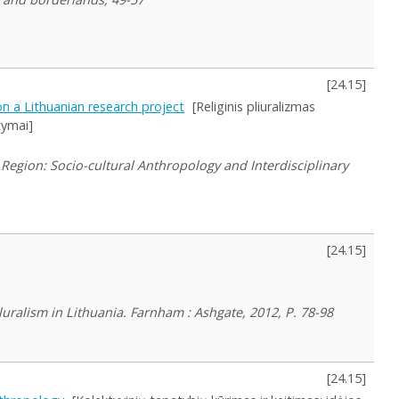
[
24.15
]
 on a Lithuanian research project
[Religinis pliuralizmas
tymai]
g Region: Socio-cultural Anthropology and Interdisciplinary
[
24.15
]
luralism in Lithuania. Farnham : Ashgate, 2012, P. 78-98
[
24.15
]