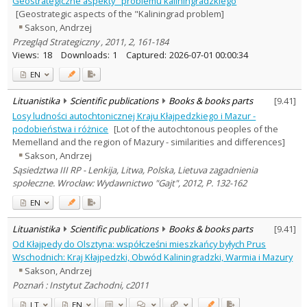
Geostrategiczne aspekty "problemu kaliningradzkiego
Ethnology
1
[Geostrategic aspects of the "Kaliningrad problem]
History
4
Sakson, Andrzej
Political sciences
1
Przegląd Strategiczny , 2011, 2, 161-184
Text language
Views:
18
Downloads:
1
Captured:
2026-07-01 00:00:34
Country of publication
EN
Historical periods
Lithuanian place names
Lituanistika
Scientific publications
Books & books parts
[
9.41
]
Losy ludności autochtonicznej Kraju Kłajpedzkiego i Mazur -
Subject
podobieństwa i różnice
[Lot of the autochtonous peoples of the
Journal
Memelland and the region of Mazury - similarities and differences]
Sakson, Andrzej
Sąsiedztwa III RP - Lenkija, Litwa, Polska, Lietuva zagadnienia
społeczne. Wrocław: Wydawnictwo "Gajt", 2012, P. 132-162
EN
Lituanistika
Scientific publications
Books & books parts
[
9.41
]
Od Kłajpedy do Olsztyna: współcześni mieszkańcy byłych Prus
Wschodnich: Kraj Kłajpedzki, Obwód Kaliningradzki, Warmia i Mazury
Sakson, Andrzej
Poznań : Instytut Zachodni, c2011
LT
EN