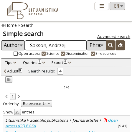
Home
Search
Simple search
Advanced search
Open access
Science
Dissemination
E-resources
Tips
Queries
Export
1
0
Adjusted by criteria
Adjust
Search results:
0
4
0
Year
–
2011
2024
1/4
Refine
:
1
Open access
2
Relevance
Order by:
Scientific publications
4
Document Type
:
Show
entries
Books & books parts
3
Lituanistika
Scientific publications
Journal articles
Open
Journal articles
1
Access (CC) BY-SA
[
9.41
]
Subject area
: