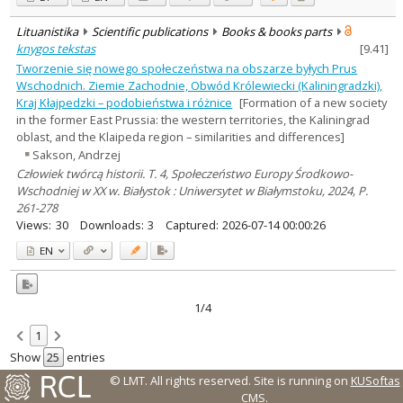
Lituanistika
Scientific publications
Books & books parts
knygos tekstas
[
9.41
]
Tworzenie się nowego społeczeństwa na obszarze byłych Prus
Wschodnich. Ziemie Zachodnie, Obwód Królewiecki (Kaliningradzki),
Kraj Kłajpedzki – podobieństwa i różnice
[Formation of a new society
in the former East Prussia: the western territories, the Kaliningrad
oblast, and the Klaipeda region – similarities and differences]
Sakson, Andrzej
Człowiek twórcą historii. T. 4, Społeczeństwo Europy Środkowo-
Wschodniej w XX w. Białystok : Uniwersytet w Białymstoku, 2024, P.
261-278
Views:
30
Downloads:
3
Captured:
2026-07-14 00:00:26
EN
1/4
1
Show
entries
© LMT. All rights reserved.
Site is running on
KUSoftas
CMS
.