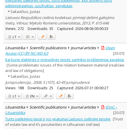
Išvestinės daiktinės teisės: turto patikėjimas, kito asmens turto
Subject area
:
administravimas, uzufruktas, servitutas
Law
4
Sakavičius, Justas
Text language
Lietuvos Respublikos civilinis kodeksas: pirmieji dešimt galiojimo
Country of publication
metų. Vilnius: Mykolo Romerio universitetas, 2013, P. 615-646
Views:
272
Downloads:
35
Captured:
2026-08-06 00:00:33
Historical periods
Lithuanian place names
LT
Subject
Lituanistika
Scientific publications
Journal articles
Open
Journal
Access (CC) BY-NC-ND 4.0
[
20.07
]
Kai kurie daiktinės ir prievolinės teisės santykio probleminiai aspektai
[Some problematic issues of the relation between material (real) law
and law of obligations]
Sakavičius, Justas
Jurisprudencija , 2008, 5 (107), 42-49 Jurisprudence
Views:
188
Downloads:
25
Captured:
2026-07-31 00:00:27
LT
EN
Lituanistika
Scientific publications
Journal articles
©InC –
Lituanistika
[
20.07
]
Turto patikėjimo teisė ir jos ypatumai Lietuvos civilinėje teisėje
[Trust
of estate law and it’s peculiarities in Lithuanian civil law]