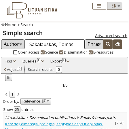
Home
Search
Simple search
Advanced search
Open access
Science
Dissemination
E-resources
Tips
Queries
Export
1
0
Adjusted by criteria
Adjust
Search results:
0
5
0
Year
–
1998
2008
1/5
Refine
:
1
Scientific publications
1
Relevance
Order by:
Dissemination publications
4
Document Type
:
Show
entries
Books & books parts
5
Lituanistika
Dissemination publications
Books & books parts
Subject area
:
[
7.76
]
Ketvirtoji dimensija: prologas, septynios dalys ir epilogas.
History
2