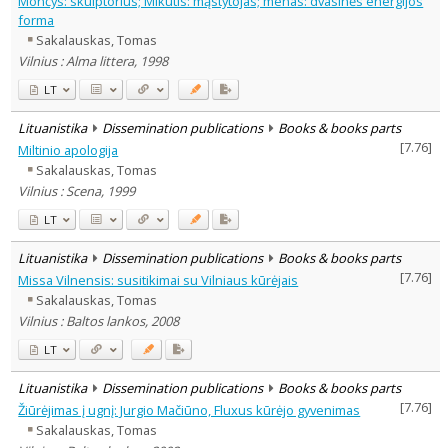
Mončys: skulptorius; Mikutis: mąstytojas; menas: dvasinės energijos
Arts
3
forma
Theatrology
2
Sakalauskas, Tomas
Text language
Vilnius : Alma littera, 1998
Country of publication
LT
Historical periods
Lituanistika
Dissemination publications
Books & books parts
Lithuanian place names
[
7.76
]
Miltinio apologija
Subject
Sakalauskas, Tomas
Journal
Vilnius : Scena, 1999
LT
Lituanistika
Dissemination publications
Books & books parts
[
7.76
]
Missa Vilnensis: susitikimai su Vilniaus kūrėjais
Sakalauskas, Tomas
Vilnius : Baltos lankos, 2008
LT
Lituanistika
Dissemination publications
Books & books parts
[
7.76
]
Žiūrėjimas į ugnį: Jurgio Mačiūno, Fluxus kūrėjo gyvenimas
Sakalauskas, Tomas