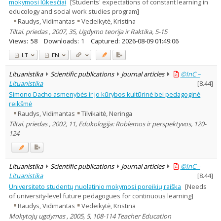
mokymosi lūkesčiai
[Students' expectations of constant learning in
educology and social work studies program]
Raudys, Vidimantas
Vedeikytė, Kristina
Tiltai. priedas , 2007, 35, Ugdymo teorija ir Raktika, 5-15
Views:
58
Downloads:
1
Captured:
2026-08-09 01:49:06
LT
EN
Lituanistika
Scientific publications
Journal articles
©InC –
Lituanistika
[
8.44
]
Simono Dacho asmenybės ir jo kūrybos kultūrinė bei pedagoginė
reikšmė
Raudys, Vidimantas
Tilvikaitė, Neringa
Tiltai. priedas , 2002, 11, Edukologija: Roblemos ir perspektyvos, 120-
124
Lituanistika
Scientific publications
Journal articles
©InC –
Lituanistika
[
8.44
]
Universiteto studentų nuolatinio mokymosi poreikių raiška
[Needs
of university-level future pedagogues for continuous learning]
Raudys, Vidimantas
Vedeikytė, Kristina
Mokytojų ugdymas , 2005, 5, 108-114 Teacher Education