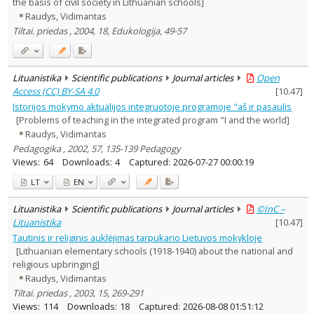
the basis of civil society in Lithuanian schools]
Raudys, Vidimantas
Tiltai. priedas , 2004, 18, Edukologija, 49-57
Lituanistika
Scientific publications
Journal articles
Open
Access (CC) BY-SA 4.0
[
10.47
]
Istorijos mokymo aktualijos integruotoje programoje "aš ir pasaulis
[Problems of teaching in the integrated program "I and the world]
Raudys, Vidimantas
Pedagogika , 2002, 57, 135-139 Pedagogy
Views:
64
Downloads:
4
Captured:
2026-07-27 00:00:19
LT
EN
Lituanistika
Scientific publications
Journal articles
©InC –
Lituanistika
[
10.47
]
Tautinis ir religinis auklėjimas tarpukario Lietuvos mokykloje
[Lithuanian elementary schools (1918-1940) about the national and
religious upbringing]
Raudys, Vidimantas
Tiltai. priedas , 2003, 15, 269-291
Views:
114
Downloads:
18
Captured:
2026-08-08 01:51:12