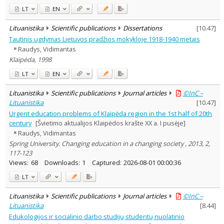
LT
EN
Lituanistika
Scientific publications
Dissertations
[
10.47
]
Tautinis ugdymas Lietuvos pradžios mokykloje 1918-1940 metais
Raudys, Vidimantas
Klaipėda, 1998
LT
EN
Lituanistika
Scientific publications
Journal articles
©InC –
Lituanistika
[
10.47
]
Urgent education problems of Klaipėda region in the 1st half of 20th
century
[Švietimo aktualijos Klaipėdos krašte XX a. I pusėje]
Raudys, Vidimantas
Spring University. Changing education in a changing society , 2013, 2,
117-123
Views:
68
Downloads:
1
Captured:
2026-08-01 00:00:36
LT
Lituanistika
Scientific publications
Journal articles
©InC –
Lituanistika
[
8.44
]
Edukologijos ir socialinio darbo studijų studentų nuolatinio