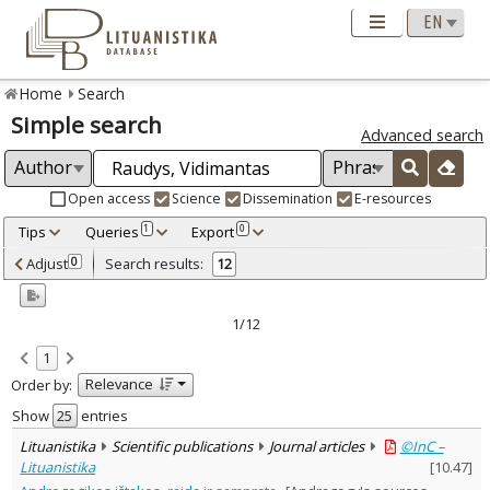
Home
Search
Simple search
Advanced search
Open access
Science
Dissemination
E-resources
Tips
Queries
Export
1
0
Adjusted by criteria
Adjust
Search results:
0
12
0
Year
–
1998
2013
1/12
Refine
:
1
Open access
10
Relevance
Order by:
Scientific publications
12
Document Type
:
Show
entries
Journal articles
11
Lituanistika
Scientific publications
Journal articles
©InC –
Dissertations
1
Lituanistika
[
10.47
]
Subject area
: