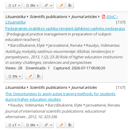
LT
EN
Lituanistika
Scientific publications
Journal articles
©InC –
Lituanistika
[
7.07
]
Pedagoginės praktikos vadyba rengiant dalykinio ugdymo pedagogus
[Pedagogical practice management in preparation of subject-
education teachers]
Barzdžiukienė, Elytė
Jarovaitienė, Renata
Raudys, Vidimantas
Aukštųjų mokyklų vaidmuo visuomenėje: iššūkiai, tendencijos ir
perspektyvos , 2013, 1 (2), 23-30 Role of higher education institutions
in society: challenges, tendencies and perspectives
Views:
28
Downloads:
1
Captured:
2026-07-17 00:00:20
EN
Lituanistika
Scientific publications
Journal articles
[
7.07
]
The Opportunities to apply active training methods for students
during higher education studies
Raudys, Vidimantas
Barzdžiukienė, Elytė
Jarovaitienė, Renata
Journal of international scientific publications: educational
alternatives , 2012, 10, 323-336
LT
EN