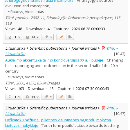
Androgogikos ištakos, raida ir samprata
[Andragogy's sources,
Education
12
evolution and conception]
Literary Studies
1
Raudys, Vidimantas
Text language
Tiltai. priedas , 2002, 11, Edukologija: Roblemos ir perspektyvos, 115-
Country of publication
119
Views:
48
Downloads:
4
Captured:
2026-06-28 00:00:33
Historical periods
Lithuanian place names
LT
EN
Subject
Lituanistika
Scientific publications
Journal articles
©InC –
Journal
Lituanistika
[
10.47
]
Auklėjimo akcentų kaita ir jo kontroversijos XX a. II pusėje
[Changing
basic upbringing and confrontation in the second half of the 20th
century]
Raudys, Vidimantas
Tiltai , 2006, 4 (37), 83-94 Bridges
Views:
103
Downloads:
13
Captured:
2026-07-30 00:00:43
LT
EN
Lituanistika
Scientific publications
Journal articles
©InC –
Lituanistika
[
10.47
]
Dešimtokų požiūris į pilietinės visuomenės pagrindų mokymą
Lietuvos mokykloje
[Tenth form pupils' attitude towards teaching