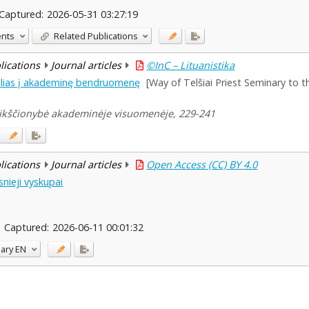
Captured:
2026-05-31 03:27:19
ents
Related Publications
blications
Journal articles
©InC – Lituanistika
kelias į akademinę bendruomenę
[Way of Telšiai Priest Seminary to
 Krikščionybė akademinėje visuomenėje, 229-241
blications
Journal articles
Open Access (CC) BY 4.0
nieji vyskupai
Captured:
2026-06-11 00:01:32
ary
EN