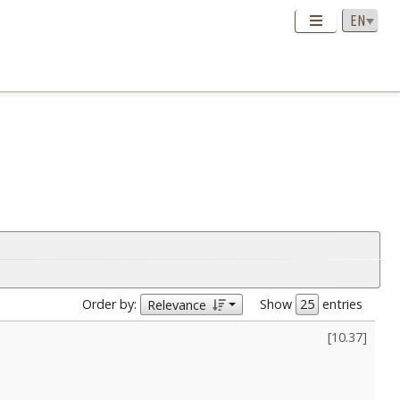
Order by:
Show
entries
Relevance
[
10.37
]