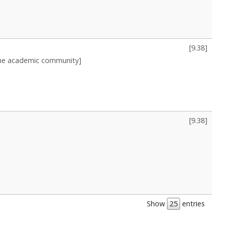
[
9.38
]
 the academic community]
[
9.38
]
Show
entries