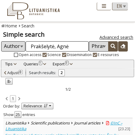
Home
Search
Simple search
Advanced search
Open access
Science
Dissemination
E-resources
Tips
Queries
Export
1
0
Adjusted by criteria
Adjust
Search results:
0
2
0
Year
–
2010
2013
1/2
Refine
:
1
Open access
2
Relevance
Order by:
Scientific publications
2
Document Type
:
Show
entries
Journal articles
2
Lituanistika
Scientific publications
Journal articles
©InC –
Subject area
:
Lituanistika
[
23.23
]
Economics
1