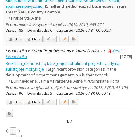
Smulkaus ir vidutinio verslo plėtra kaimiškose vietovėse: Šiaulių
Political sciences
1
apskrities pavyzdžiu
[Small and medium-sized businesses in rural
Management
1
areas: Šiauliai county example]
Text language
Prakšelytė, Agnė
Country of publication
Ekonomikos ir vadybos aktualijos , 2010, 2010, 665-674
Views:
85
Downloads:
6
Captured:
2026-07-31 00:00:27
Historical periods
Lithuanian place names
LT
EN
Subject
Lituanistika
Scientific publications
Journal articles
©InC –
Journal
Lituanistika
[
17.78
]
Reikšmingos nuostatų kategorijos tobulinant projektų valdymą
aukštojoje mokykloje
[Significant provision categories in the
development of project management in a higher school]
Liukinevičienė, Laima
Prakšelytė, Agnė
Putvinskaitė, Ilona
Ekonomika ir vadyba: aktualijos ir perspektyvos , 2013, 3 (31), 91-106
Views:
96
Downloads:
5
Captured:
2026-07-30 00:00:43
LT
EN
1/2
1