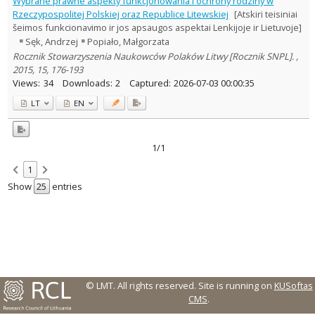
Wybrane prawne aspekty funkcjonowania i ochrony rodziny w
Law
1
Rzeczypospolitej Polskiej oraz Republice Litewskiej
[Atskiri teisiniai
Text language
šeimos funkcionavimo ir jos apsaugos aspektai Lenkijoje ir Lietuvoje]
Sęk, Andrzej
Popiało, Małgorzata
Country of publication
Rocznik Stowarzyszenia Naukowców Polaków Litwy [Rocznik SNPL]. ,
Historical periods
2015, 15, 176-193
Lithuanian place names
Views:
34
Downloads:
2
Captured:
2026-07-03 00:00:35
Subject
LT
EN
Journal
1/1
1
Show
entries
© LMT. All rights reserved.
Site is running on
KUSoftas
CMS
.