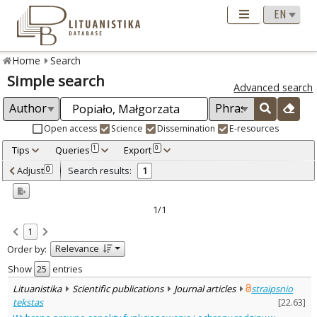
Home
Search
Simple search
Advanced search
Open access
Science
Dissemination
E-resources
Tips
Queries
Export
1
0
Adjusted by criteria
Adjust
Search results:
0
1
0
Year
–
2015
2015
1/1
Refine
:
1
Open access
1
Relevance
Order by:
Scientific publications
1
Document Type
:
Show
entries
Journal articles
1
Lituanistika
Scientific publications
Journal articles
straipsnio
Subject area
:
tekstas
[
22.63
]
History
1