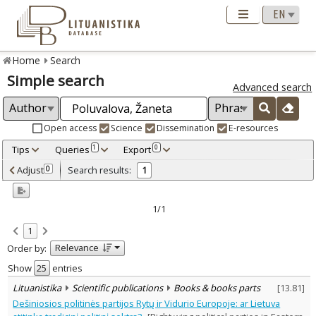
Home
Search
Simple search
Advanced search
Open access
Science
Dissemination
E-resources
Tips
Queries
Export
1
0
Adjusted by criteria
Adjust
Search results:
0
1
0
Year
–
2008
2008
1/1
Refine
:
1
Scientific publications
1
Relevance
Order by:
Document Type
:
Books & books parts
Show
entries
1
Subject area
:
Lituanistika
Scientific publications
Books & books parts
[
13.81
]
Political sciences
1
Dešiniosios politinės partijos Rytų ir Vidurio Europoje: ar Lietuva
Text language