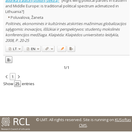
atitinka tradicinį politinį sektrą?
[Right wing political parties in Eastern
and Middle Europe: is traditional political spectrum aclimatized in
Country of publication
Lithuania?]
Historical periods
Poluvalova, Žaneta
Lithuanian place names
Politinės, ekonominės ir kultūrinės atskirties mažinimas globalizacijos
sąlygomis: inovacijos, iššūkiai ir perspektyvos: studentų mokslinės
Subject
konferencijos medžiaga. Klaipėda: Klaipėdos universiteto leidykla,
Journal
2008, P. 20-25
LT
EN
1/1
1
Show
entries
© LMT. All rights reserved.
Site is running on
KUSoftas
CMS
.