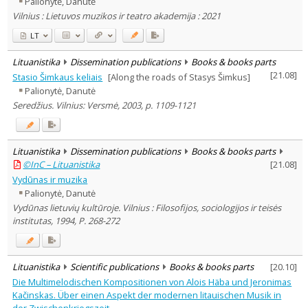
Palionytė, Danutė
Subject area
:
Vilnius : Lietuvos muzikos ir teatro akademija : 2021
Arts
2
Musicology
7
LT
Theatrology
1
Text language
Lituanistika
Dissemination publications
Books & books parts
[
21.08
]
Stasio Šimkaus keliais
[Along the roads of Stasys Šimkus]
Country of publication
Palionytė, Danutė
Historical periods
Seredžius. Vilnius: Versmė, 2003, p. 1109-1121
Lithuanian place names
Subject
Journal
Lituanistika
Dissemination publications
Books & books parts
©InC – Lituanistika
[
21.08
]
Vydūnas ir muzika
Palionytė, Danutė
Vydūnas lietuvių kultūroje. Vilnius : Filosofijos, sociologijos ir teisės
institutas, 1994, P. 268-272
Lituanistika
Scientific publications
Books & books parts
[
20.10
]
Die Multimelodischen Kompositionen von Alois Häba und Jeronimas
Kačinskas. Über einen Aspekt der modernen litauischen Musik in
der Zwischenkriegszeit