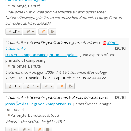
Palionytė, Danutė
Litauische Musik: Idee und Geschishte einer musikalischen
Nationalbewegung in ihrem europäischen Kontext. Leipzig: Gudrun
Schröder, 2010, P. 278-284
LT
Lituanistika
Scientific publications
Journal articles
©InC –
Lituanistika
[
20.10
]
Du vieno komponavimo principo aspektai
[Two aspects of one
principle of composing]
Palionytė, Danutė
Lietuvos muzikologija , 2003, 4, 6-15 Lithuanian Musicology
Views:
72
Downloads:
2
Captured:
2026-08-02 00:00:22
LT
EN
Lituanistika
Scientific publications
Books & books parts
[
20.10
]
Jonas Švedas - egzodo kompozitorius
[Jonas Švedas: émigré
composer]
Palionytė, Danutė, sud. (edt)
Vilnius : "Diemedžio" leidykla, 2012