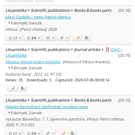
Lituanistika
Scientific publications
Books & books parts
[
20.10
]
Julius Gaidelis - namų ilgesio dainius
Palionytė, Danutė
Vilnius : [Petro ofsetas], 2008
LT
EN
Lituanistika
Scientific publications
Journal articles
©InC –
Lituanistika
[
20.10
]
Vilniaus miesto teatro epopėja
[History of Vilnius theatre]
Palionytė, Danutė
Kultūros barai , 2012, 12, 97-102
Views:
35
Downloads:
5
Captured:
2026-07-06 00:00:14
Lituanistika
Scientific publications
Books & books parts
[
20.10
]
Vytauto Bacevičiaus simfoninės muzikos vizija
Palionytė, Danutė
Vytautas Bacevičius. T. 1, Gyvenimo partitūra. Vilnius: Petro ofsetas,
2005, P. 312-353
LT
EN