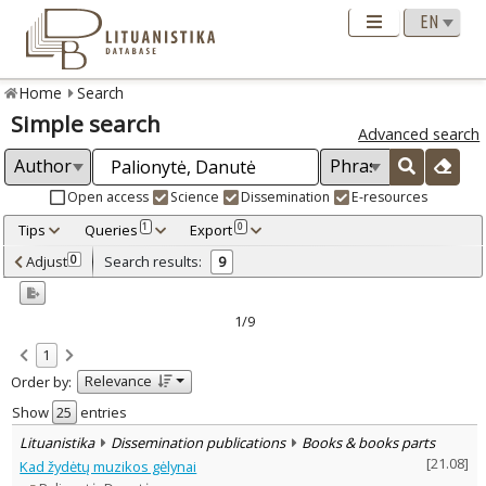
Home
Search
Simple search
Advanced search
Open access
Science
Dissemination
E-resources
Tips
Queries
Export
1
0
Adjusted by criteria
Adjust
Search results:
0
9
0
Year
–
1994
2021
1/9
Refine
:
1
Open access
3
Relevance
Order by:
Scientific publications
6
Dissemination publications
3
Show
entries
Document Type
:
Lituanistika
Dissemination publications
Books & books parts
Books & books parts
7
[
21.08
]
Kad žydėtų muzikos gėlynai
Journal articles
2