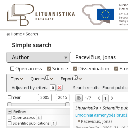
Home
Search
Simple search
Open access
Science
Dissemination
E-r
1
0
Tips
Queries
Export
Adjusted by criteria
Search results:
Found public
0
Year
–
2005
2015
1/7
1
Lituanistika
Scientific pu
Refine
:
Emociniai asmenybės bruožų
Open access
6
Pacevičius, Jonas
Scientific publications
7
Psichologija , 2005, 31, 16-