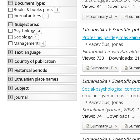
Document Type
:
Views:
84
Downloads:
4
Books & books parts
1
Journal articles
Summary
LT
Summ
6
Subject area
:
Lituanistika
Scientific pu
Psychology
4
Sociology
Profesinis perdegimas kaip
1
Management
Pacevičius, Jonas
4
Ekonomika ir vadyba: aktual
Text language
Views:
733
Downloads:
21
Country of publication
Summary
LT
Summ
Historical periods
Lithuanian place names
Lituanistika
Scientific pu
Subject
Social-psychological compet
empirinis įvertinimas ir for
Journal
Pacevičius, Jonas
Socialiniai tyrimai , 2008, 
Views:
74
Downloads:
3
Summary
LT
Summ
Lituanistika
Scientific pu