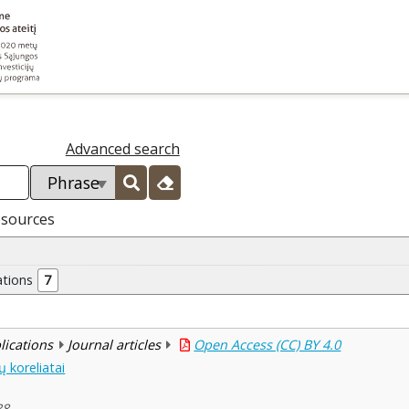
Advanced search
esources
ations
7
blications
Journal articles
Open Access (CC) BY 4.0
 koreliatai
38