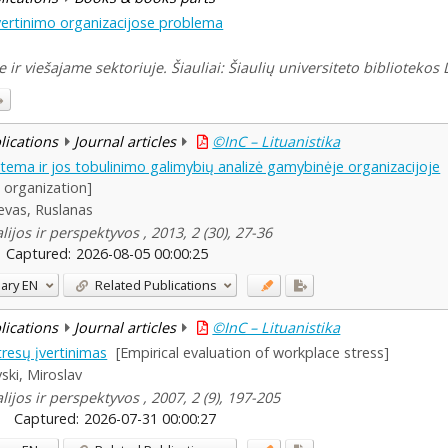
jų vertinimo organizacijose problema
 ir viešajame sektoriuje. Šiauliai: Šiaulių universiteto bibliotekos
blications
Journal articles
©InC – Lituanistika
stema ir jos tobulinimo galimybių analizė gamybinėje organizacijoje
l organization]
evas, Ruslanas
ijos ir perspektyvos , 2013, 2 (30), 27-36
Captured:
2026-08-05 00:00:25
ary
EN
Related Publications
blications
Journal articles
©InC – Lituanistika
tresų įvertinimas
[Empirical evaluation of workplace stress]
ski, Miroslav
ijos ir perspektyvos , 2007, 2 (9), 197-205
Captured:
2026-07-31 00:00:27