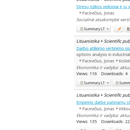
Stresų rizikos veiksniai ir 
Pacevičius, Jonas
Socialinė atsakomybė versle
Summary
LT
Lituanistika
Scientific pu
Darbo atlikimo vertinimo si
options analysis in industria
Pacevičius, Jonas
Košel
Ekonomika ir vadyba: aktual
Views:
116
Downloads:
4
Summary
LT
Summ
Lituanistika
Scientific pu
Empirinis darbe patiriamų s
Pacevičius, Jonas
Vitkov
Ekonomika ir vadyba: aktual
Views:
135
Downloads:
22