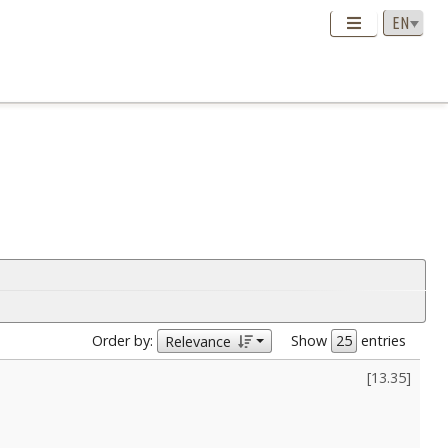
Order by:
Show
entries
Relevance
[
13.35
]