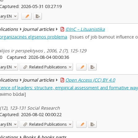
Captured:
2026-05-31 03:27:19
ary
EN
blications
Journal articles
©InC – Lituanistika
 organizacinės elgsenos problema
[Issues of job burnout influence 
ijos ir perspektyvos , 2006, 2 (7), 125-129
0
Captured:
2026-08-04 00:00:36
ary
EN
Related Publications
blications
Journal articles
Open Access (CC) BY 4.0
ence of leaders: structure, empirical assessment and formative wa
mavimo būdai]
2 (12), 123-131 Social Research
Captured:
2026-08-02 00:00:22
ary
EN
Related Publications
blications
Books & books parts