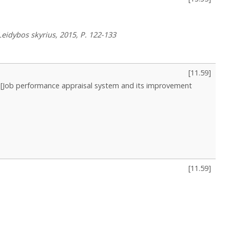
 Leidybos skyrius, 2015, P. 122-133
[
11.59
]
[Job performance appraisal system and its improvement
[
11.59
]