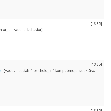
[
13.35
]
on organizational behavior]
[
13.35
]
ys
[Vadovų socialinė-psichologinė kompetencija: struktūra,
[
13.35
]