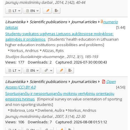
Jaunųjų mokslininkų darbai , 2014, 2 (42), 40-44
LT
EN
Lituanistika
Scientific publications
Journal articles
numerio
tekstas
[
5.44
]
Studentų sveikatos ugdymas Lietuvos aukštosiose mokyklose:
galimybės ir problemos
[Students‘ health education in Lithuanian
higher education institutions: possibilities and problems]
Norkus, Andrius
Alūzas, Rytis
Studijos šiuolaikinėje visuomenėje , 2012, 3(1), 185-193
Views:
177
Downloads:
2
Captured:
2026-07-30 00:00:43
LT
EN
Lituanistika
Scientific publications
Journal articles
Open
Access (CC) BY 4.0
[
4.56
]
Sportuojančių ir nesportuojančių mokinių vertybinių orientacijų
empirinis tyrimas
[Empirical survey on value orientation of sporting
and non-sporting students]
Bobrova, Lota
Dvelienė, Aušra
Norkus, Andrius
Jaunųjų mokslininkų darbai , 2007, 3 (14), 22-30
Views:
106
Downloads:
7
Captured:
2026-08-08 01:51:12