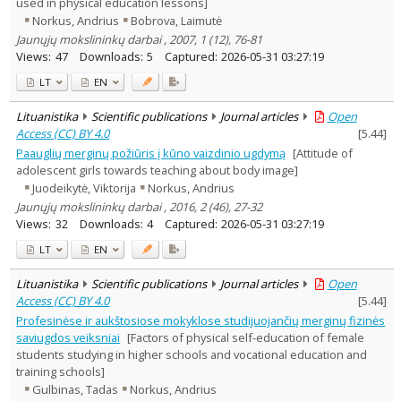
used in physical education lessons]
Norkus, Andrius
Bobrova, Laimutė
Jaunųjų mokslininkų darbai , 2007, 1 (12), 76-81
Views:
47
Downloads:
5
Captured:
2026-05-31 03:27:19
LT
EN
Lituanistika
Scientific publications
Journal articles
Open
Access (CC) BY 4.0
[
5.44
]
Paauglių merginų požiūris į kūno vaizdinio ugdymą
[Attitude of
adolescent girls towards teaching about body image]
Juodeikytė, Viktorija
Norkus, Andrius
Jaunųjų mokslininkų darbai , 2016, 2 (46), 27-32
Views:
32
Downloads:
4
Captured:
2026-05-31 03:27:19
LT
EN
Lituanistika
Scientific publications
Journal articles
Open
Access (CC) BY 4.0
[
5.44
]
Profesinėse ir aukštosiose mokyklose studijuojančių merginų fizinės
saviugdos veiksniai
[Factors of physical self-education of female
students studying in higher schools and vocational education and
training schools]
Gulbinas, Tadas
Norkus, Andrius