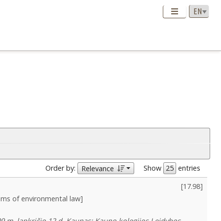
Order by:
Show
entries
Relevance
[
17.98
]
ems of environmental law]
09 m. lapkričio 12 d. Kaunas: Kauno kolegijos Leidybos