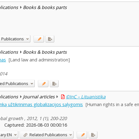
blications
Books & books parts
 Publications
blications
Books & books parts
mas
[Land law and administration]
2014
ed Publications
blications
Journal articles
©InC – Lituanistika
nką užtikrinimas globalizacijos sąlygomis
[Human rights in a safe e
bal growth , 2012, 1 (1), 200-220
Captured:
2026-08-03 00:00:16
ary
EN
Related Publications