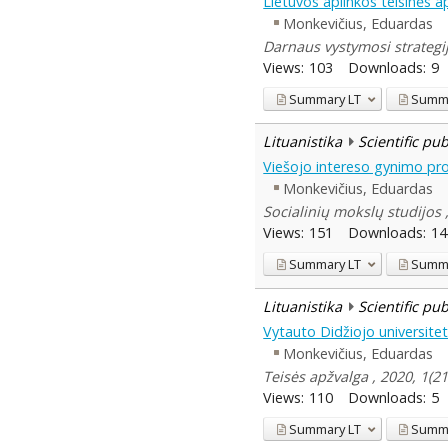
Lietuvos aplinkos teisinės
Monkevičius, Eduardas
Darnaus vystymosi strategija
Views:
103
Downloads:
9
Summary
LT
Summ
Lituanistika
Scientific pu
Viešojo intereso gynimo pr
Monkevičius, Eduardas
Socialinių mokslų studijos ,
Views:
151
Downloads:
14
Summary
LT
Summ
Lituanistika
Scientific pu
Vytauto Didžiojo universitet
Monkevičius, Eduardas
Teisės apžvalga , 2020, 1(2
Views:
110
Downloads:
5
Summary
LT
Summ