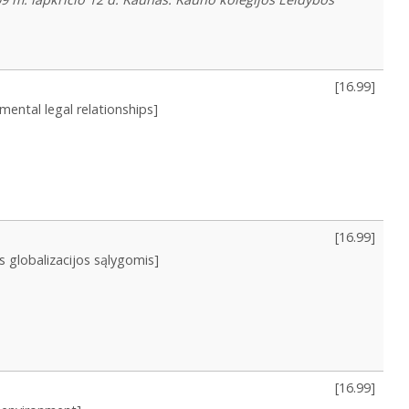
[
16.99
]
mental legal relationships]
[
16.99
]
 globalizacijos sąlygomis]
[
16.99
]