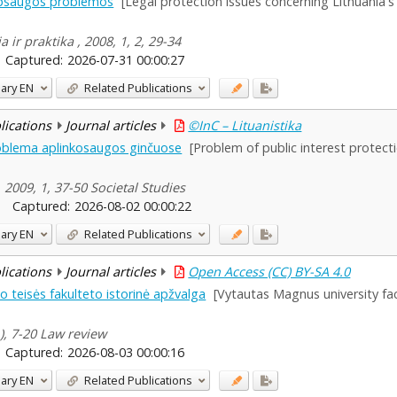
 apsaugos problemos
[Legal protection issues concerning Lithuania'
 ir praktika , 2008, 1, 2, 29-34
Captured:
2026-07-31 00:00:27
ary
EN
Related Publications
blications
Journal articles
©InC – Lituanistika
oblema aplinkosaugos ginčuose
[Problem of public interest protecti
 2009, 1, 37-50 Societal Studies
Captured:
2026-08-02 00:00:22
ary
EN
Related Publications
blications
Journal articles
Open Access (CC) BY-SA 4.0
o teisės fakulteto istorinė apžvalga
[Vytautas Magnus university facu
1), 7-20 Law review
Captured:
2026-08-03 00:00:16
ary
EN
Related Publications