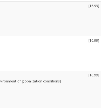
[
16.99
]
[
16.99
]
[
16.99
]
nvironment of globalization conditions]