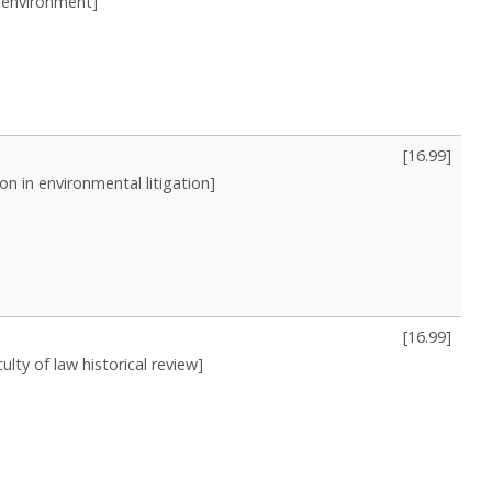
s environment]
[
16.99
]
on in environmental litigation]
[
16.99
]
lty of law historical review]