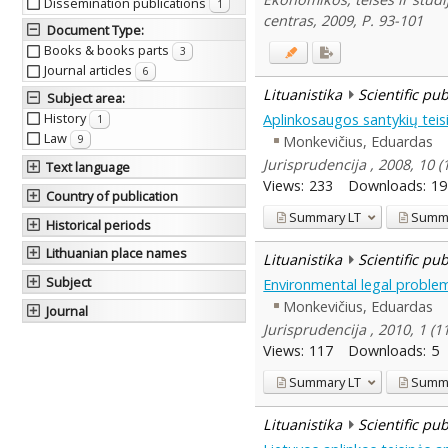
Dissemination publications
1
centras, 2009, P. 93-101
Document Type
:
Books & books parts
3
Journal articles
6
Lituanistika
Scientific pu
Subject area
:
History
Aplinkosaugos santykių teis
1
Law
Monkevičius, Eduardas
9
Jurisprudencija , 2008, 10 (
Text language
Views:
233
Downloads:
19
Country of publication
Summary
LT
Summ
Historical periods
Lithuanian place names
Lituanistika
Scientific pu
Subject
Environmental legal problem
Monkevičius, Eduardas
Journal
Jurisprudencija , 2010, 1 (
Views:
117
Downloads:
5
Summary
LT
Summ
Lituanistika
Scientific pu