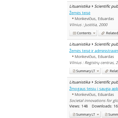
Lituanistika
Scientific pu
Žemės teisė
Monkevičius, Eduardas
Vilnius : Justitia, 2000
Contents
Related
Lituanistika
Scientific pu
Žemės teisė ir administravi
Monkevičius, Eduardas
Vilnius : Registrų centras, 
Summary
LT
Relat
Lituanistika
Scientific pu
Žmogaus teisių į saugią apli
Monkevičius, Eduardas
Societal innovations for glo
Views:
148
Downloads:
16
Summary
LT
Summ