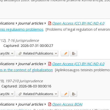
blications
Journal articles
Open Access (CC) BY-NC-ND 4.0
inio reguliavimo problemos
[Problems of legal regulation of environ
112), 7-16 Jurisprudence
Captured:
2026-07-31 00:00:27
ary
EN
Related Publications
blications
Journal articles
Open Access (CC) BY-NC-ND 4.0
s in the context of globalization
[Aplinkosaugos teisinės problemos
119), 197-210 Jurisprudence
Captured:
2026-08-03 00:00:16
ary
EN
Related Publications
blications
Journal articles
Open Access BOAI