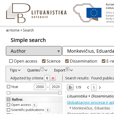
Home
Search
Simple search
Open access
Science
Dissemination
E-r
1
0
Tips
Queries
Export
Adjusted by criteria
Search results:
Found public
0
Year
–
2000
2020
1/9
1
Lituanistika
Disseminatio
Refine
:
Globalizacijos procesai ir a
Open access
6
Monkevičius, Eduardas
Scientific publications
8
Ekonomikos, teisės ir studi