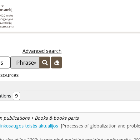
Advanced search
esources
ations
9
n publications
Books & books parts
plinkosaugos teisės aktualijos
[Processes of globalization and probl
jų aktualijos 2009: tarptautinė mokslinė praktinė konferencija, 20