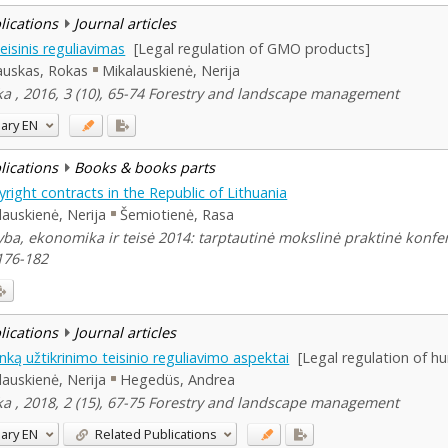
blications
Journal articles
sinis reguliavimas
[Legal regulation of GMO products]
auskas, Rokas
Mikalauskienė, Nerija
rka , 2016, 3 (10), 65-74 Forestry and landscape management
ary
EN
blications
Books & books parts
right contracts in the Republic of Lithuania
lauskienė, Nerija
Šemiotienė, Rasa
yba, ekonomika ir teisė 2014: tarptautinė mokslinė praktinė konfe
 176-182
blications
Journal articles
nką užtikrinimo teisinio reguliavimo aspektai
[Legal regulation of h
lauskienė, Nerija
Hegedüs, Andrea
rka , 2018, 2 (15), 67-75 Forestry and landscape management
ary
EN
Related Publications