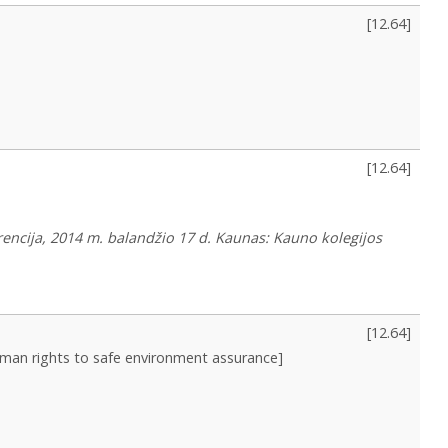
[
12.64
]
[
12.64
]
rencija, 2014 m. balandžio 17 d. Kaunas: Kauno kolegijos
[
12.64
]
uman rights to safe environment assurance]