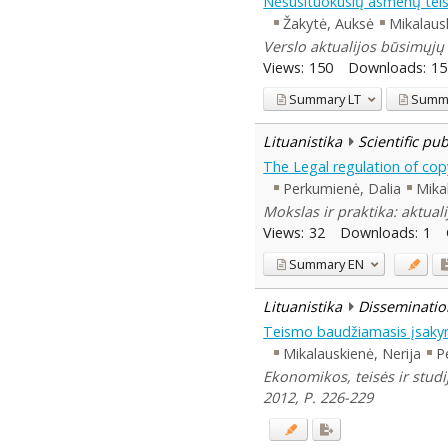
Nesusituokusių asmenų teis
Žakytė, Auksė
Mikalausk
Verslo aktualijos būsimųjų 
Views:
150
Downloads:
15
Summary
LT
Summ
Lituanistika
Scientific pu
The Legal regulation of copy
Perkumienė, Dalia
Mika
Mokslas ir praktika: aktual
Views:
32
Downloads:
1
Summary
EN
Lituanistika
Disseminatio
Teismo baudžiamasis įsakym
Mikalauskienė, Nerija
P
Ekonomikos, teisės ir studi
2012, P. 226-229