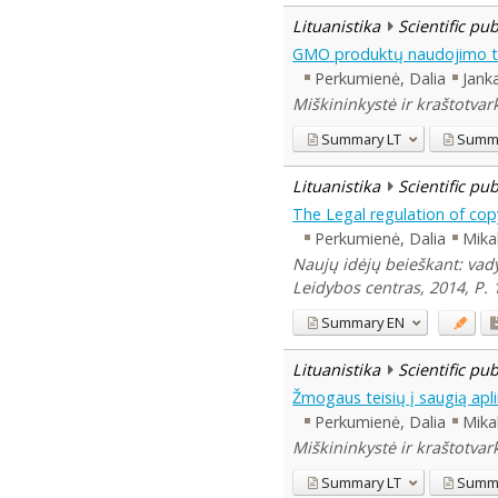
Lituanistika
Scientific pu
GMO produktų naudojimo tei
Perkumienė, Dalia
Jank
Miškininkystė ir kraštotva
Summary
LT
Summ
Lituanistika
Scientific pu
The Legal regulation of copy
Perkumienė, Dalia
Mika
Naujų idėjų beieškant: vad
Leidybos centras, 2014, P.
Summary
EN
Lituanistika
Scientific pu
Žmogaus teisių į saugią apli
Perkumienė, Dalia
Mika
Miškininkystė ir kraštotva
Summary
LT
Summ