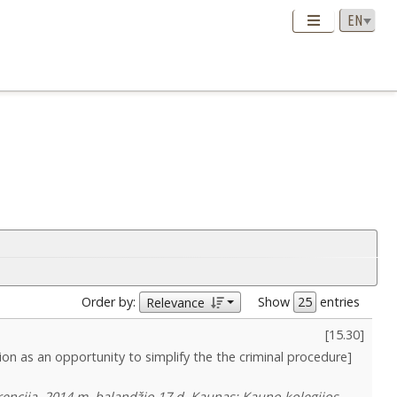
Order by:
Show
entries
Relevance
[
15.30
]
ion as an opportunity to simplify the the criminal procedure]
rencija, 2014 m. balandžio 17 d. Kaunas: Kauno kolegijos