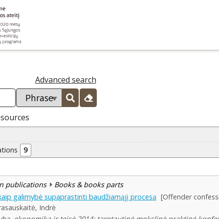
Advanced search
esources
ations
9
n publications
Books & books parts
kaip galimybė supaprastinti baudžiamąjį procesą
[Offender confess
rasauskaitė, Indrė
yba, ekonomika ir teisė 2014: tarptautinė mokslinė praktinė konfe