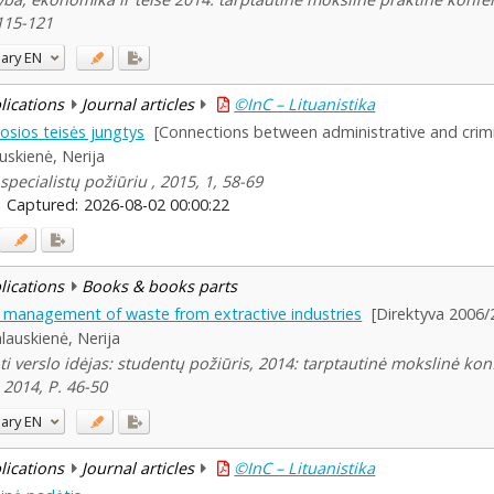
 115-121
ary
EN
blications
Journal articles
©InC – Lituanistika
osios teisės jungtys
[Connections between administrative and crimi
uskienė, Nerija
specialistų požiūriu , 2015, 1, 58-69
Captured:
2026-08-02 00:00:22
blications
Books & books parts
e management of waste from extractive industries
[Direktyva 2006
lauskienė, Nerija
nti verslo idėjas: studentų požiūris, 2014: tarptautinė mokslinė ko
 2014, P. 46-50
ary
EN
blications
Journal articles
©InC – Lituanistika