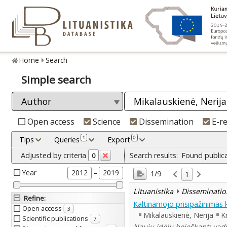
Home
Search
Simple search
Open access
Science
Dissemination
E-r
1
0
Tips
Queries
Export
Adjusted by criteria
Search results:
Found public
0
Year
–
2012
2019
1/9
1
Lituanistika
Disseminatio
Refine
:
Kaltinamojo prisipažinimas 
Open access
3
Mikalauskienė, Nerija
K
Scientific publications
7
Naujų idėjų beieškant: vad