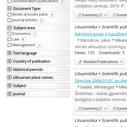
Dissemination publications
2
Leidybos centras, 2014, P.
Document Type
:
Books & books parts
Summary
LT
Summ
4
Journal articles
5
Lituanistika
Scientific pu
Subject area
:
Economics
Administracinės ir baudžiam
1
Law
Barodicas, Julius
Mikala
8
Management
1
Verslo aktualijos būsimųjų 
Views:
133
Downloads:
5
Text language
Country of publication
Related Publications
Historical periods
Lituanistika
Scientific pu
Lithuanian place names
Directive 2006/21/EC on th
Subject
Gaulia, Mindaugas
Mika
Švietimas - kelias įgyvendi
Journal
kolegijos Leidybos centras,
Summary
LT
Summ
Lituanistika
Scientific pu