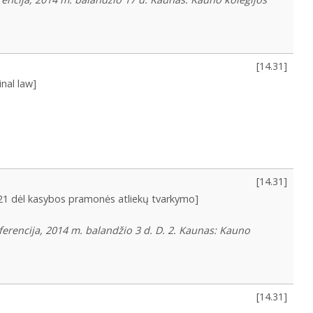
[
14.31
]
nal law]
[
14.31
]
/21 dėl kasybos pramonės atliekų tvarkymo]
nferencija, 2014 m. balandžio 3 d. D. 2. Kaunas: Kauno
[
14.31
]