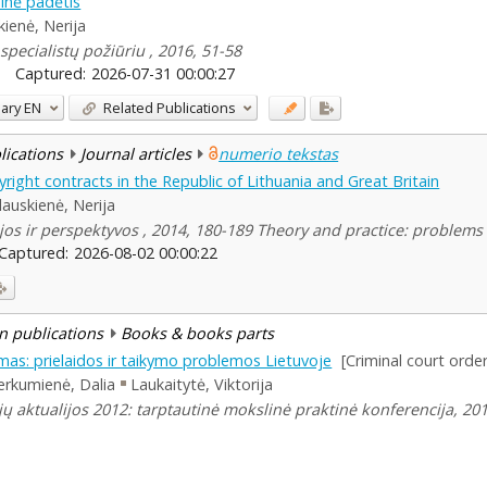
inė padėtis
ienė, Nerija
specialistų požiūriu , 2016, 51-58
Captured:
2026-07-31 00:00:27
ary
EN
Related Publications
blications
Journal articles
numerio tekstas
right contracts in the Republic of Lithuania and Great Britain
lauskienė, Nerija
ijos ir perspektyvos , 2014, 180-189 Theory and practice: problem
Captured:
2026-08-02 00:00:22
n publications
Books & books parts
as: prielaidos ir taikymo problemos Lietuvoje
[Criminal court orde
erkumienė, Dalia
Laukaitytė, Viktorija
jų aktualijos 2012: tarptautinė mokslinė praktinė konferencija, 2