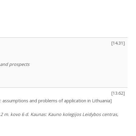
[
14.31
]
s and prospects
[
13.62
]
r: assumptions and problems of application in Lithuania]
012 m. kovo 6 d. Kaunas: Kauno kolegijos Leidybos centras,