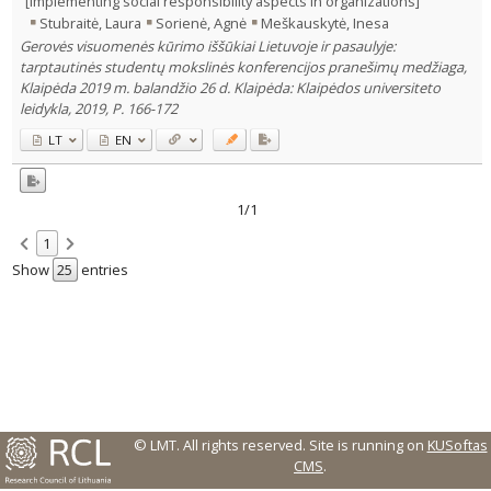
[Implementing social responsibility aspects in organizations]
Text language
Stubraitė, Laura
Sorienė, Agnė
Meškauskytė, Inesa
Country of publication
Gerovės visuomenės kūrimo iššūkiai Lietuvoje ir pasaulyje:
tarptautinės studentų mokslinės konferencijos pranešimų medžiaga,
Historical periods
Klaipėda 2019 m. balandžio 26 d. Klaipėda: Klaipėdos universiteto
Lithuanian place names
leidykla, 2019, P. 166-172
Subject
LT
EN
Journal
1/1
1
Show
entries
© LMT. All rights reserved.
Site is running on
KUSoftas
CMS
.