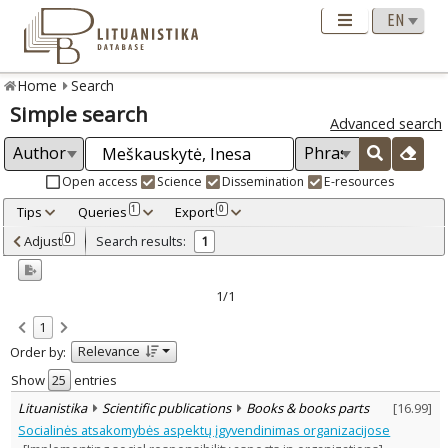
Home
Search
Simple search
Advanced search
Open access
Science
Dissemination
E-resources
Tips
Queries
Export
1
0
Adjusted by criteria
Adjust
Search results:
0
1
0
Year
–
2019
2019
1/1
Refine
:
1
Scientific publications
1
Relevance
Order by:
Document Type
:
Books & books parts
Show
entries
1
Subject area
:
Lituanistika
Scientific publications
Books & books parts
[
16.99
]
Economics
1
Socialinės atsakomybės aspektų įgyvendinimas organizacijose
Management
1