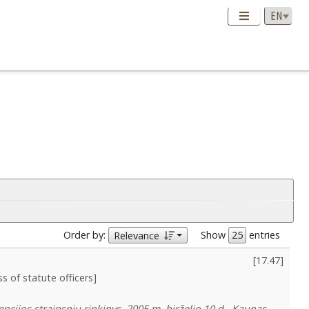
Order by:
Show
entries
Relevance
[
17.47
]
ss of statute officers]
ncijos straipsnių rinkinys, 2005 m. birželio 10 d., Kaunas.