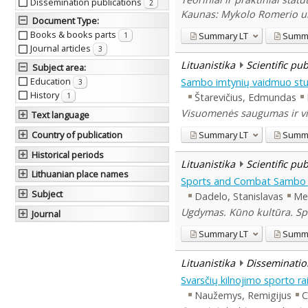
Dissemination publications
2
Kaunas: Mykolo Romerio uni
Document Type
:
Books & books parts
Summary
LT
Summ
1
Journal articles
3
Lituanistika
Scientific pu
Subject area
:
Education
Sambo imtynių vaidmuo st
3
History
Štarevičius, Edmundas
1
Visuomenės saugumas ir vieš
Text language
Summary
LT
Summ
Country of publication
Historical periods
Lituanistika
Scientific pu
Lithuanian place names
Sports and Combat Sambo ex
Subject
Dadelo, Stanislavas
Meč
Ugdymas. Kūno kultūra. Spor
Journal
Summary
LT
Summ
Lituanistika
Disseminatio
Svarsčių kilnojimo sporto 
Naužemys, Remigijus
C