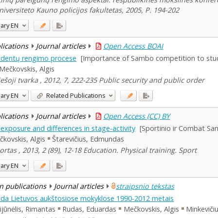
versiteto Kauno policijos fakultetas, 2005, P. 194-202
ary
EN
blications
Journal articles
Open Access BOAI
udentų rengimo procese
[Importance of Sambo competition to stud
Mečkovskis, Algis
oji tvarka , 2012, 7, 222-235 Public security and public order
ary
EN
Related Publications
blications
Journal articles
Open Access (CC) BY
posure and differences in stage-activity
[Sportinio ir Combat Sam
kovskis, Algis
Štarevičius, Edmundas
tas , 2013, 2 (89), 12-18 Education. Physical training. Sport
ary
EN
n publications
Journal articles
straipsnio tekstas
raida Lietuvos aukštosiose mokyklose 1990-2012 metais
ijūnėlis, Rimantas
Rudas, Eduardas
Mečkovskis, Algis
Minkeviči