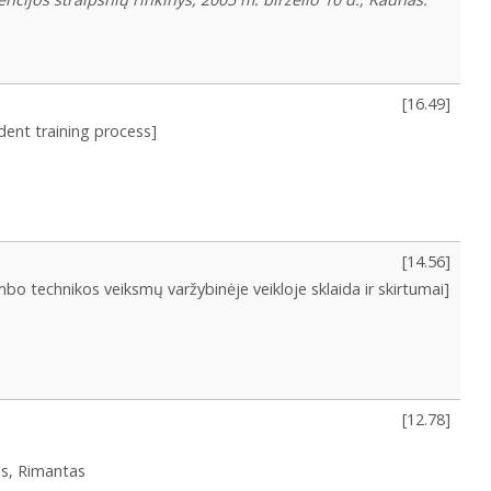
[
16.49
]
ent training process]
[
14.56
]
bo technikos veiksmų varžybinėje veikloje sklaida ir skirtumai]
[
12.78
]
us, Rimantas