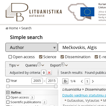
Home
Search
Simple search
Open access
Science
Dissemination
E-r
1
0
Tips
Queries
Export
Adjusted by criteria
Search results:
Found public
0
Year
–
2005
2015
1/4
1
Lituanistika
Disseminatio
Refine
:
Dziudo vaidmuo statutinių
Open access
3
Gušauskas, Vytautas
M
Scientific publications
2
Teoriniai ir praktiniai sta