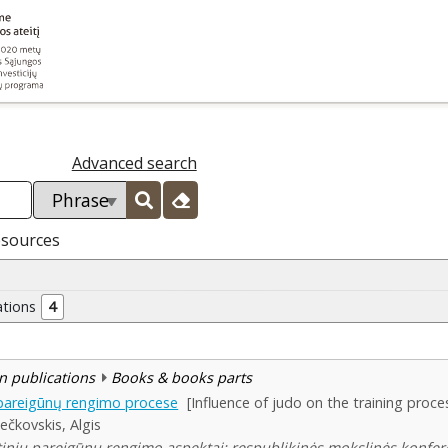
Advanced search
esources
ations
4
n publications
Books & books parts
 pareigūnų rengimo procese
[Influence of judo on the training proce
ečkovskis, Algis
tutinių pareigūnų rengimo aspektai: respublikinės mokslinės konfere