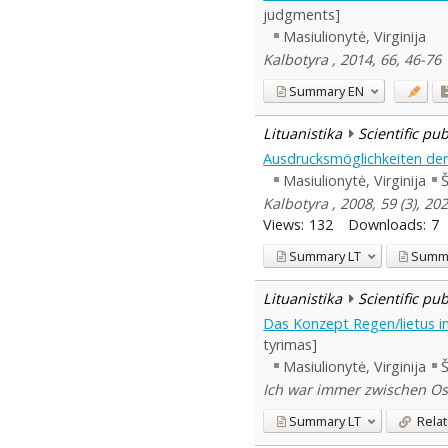
judgments]
Masiulionytė, Virginija
Kalbotyra , 2014, 66, 46-76
Summary
EN
Lituanistika
Scientific pu
Ausdrucksmöglichkeiten der 
Masiulionytė, Virginija
Š
Kalbotyra , 2008, 59 (3), 20
Views:
132
Downloads:
7
Summary
LT
Summ
Lituanistika
Scientific pu
Das Konzept Regen/lietus i
tyrimas]
Masiulionytė, Virginija
Š
Ich war immer zwischen Ost 
Summary
LT
Relat