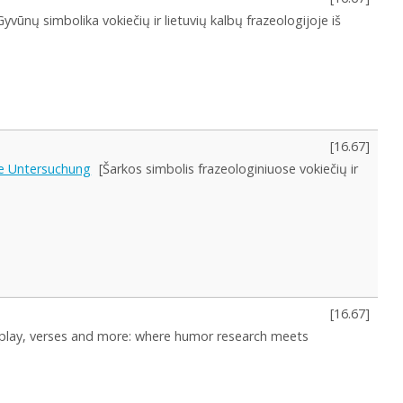
Gyvūnų simbolika vokiečių ir lietuvių kalbų frazeologijoje iš
[
16.67
]
ve Untersuchung
[Šarkos simbolis frazeologiniuose vokiečių ir
[
16.67
]
play, verses and more: where humor research meets