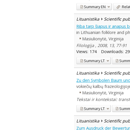
Summary
EN
Rela
Lituanistika
Scientific pu
Riba tarp šiapus ir anapus be
in Lithuanian folklore and p
Masiulionytė, Virginija
Filologija , 2008, 13, 77-91
Views:
174
Downloads:
29
Summary
LT
Summ
Lituanistika
Scientific pu
Zu den Symbolen Baum und B
vokiečių kalbų frazeologijoj
Masiulionytė, Virginija
Tekstai ir kontekstai: trans
Summary
LT
Summ
Lituanistika
Scientific pu
Zum Ausdruck der Bewertung