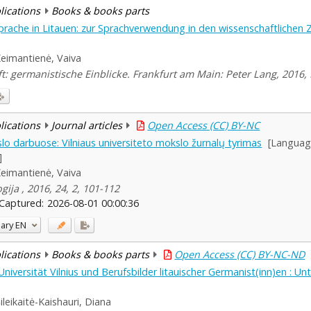
blications
Books & books parts
rache in Litauen: zur Sprachverwendung in den wissenschaftlichen Ze
eimantienė, Vaiva
t: germanistische Einblicke. Frankfurt am Main: Peter Lang, 2016, 
blications
Journal articles
Open Access (CC) BY-NC
slo darbuose: Vilniaus universiteto mokslo žurnalų tyrimas
[Languag
]
eimantienė, Vaiva
ogija , 2016, 24, 2, 101-112
Captured:
2026-08-01 00:00:36
ary
EN
blications
Books & books parts
Open Access (CC) BY-NC-ND
niversität Vilnius und Berufsbilder litauischer Germanist(inn)en : U
ileikaitė-Kaishauri, Diana