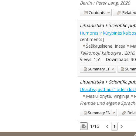
Berlin : Peter Lang, 2020
Contents
Related
Lituanistika
Scientific pu
Humoras ir kūrybinės kalbos
centiments]
Šeškauskienė, Inesa
Mas
Taikomoji kalbotyra , 2016,
Views:
151
Downloads:
30
Summary
LT
Summ
Lituanistika
Scientific pu
Urlaubsgasthaus" oder doch 
Masiulionytė, Virginija
R
Fremde und eigene Sprachen
Summary
EN
Rela
1/16
1