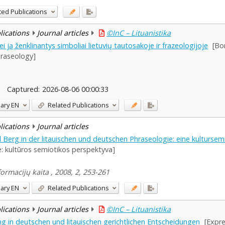
ted Publications
blications
Journal articles
©InC – Lituanistika
i ją ženklinantys simboliai lietuvių tautosakoje ir frazeologijoje
[Bo
hraseology]
Captured:
2026-08-06 00:00:33
ary
EN
Related Publications
blications
Journal articles
erg in der litauischen und deutschen Phraseologie: eine kultursem
e: kultūros semiotikos perspektyva]
formacijų kaita , 2008, 2, 253-261
ary
EN
Related Publications
blications
Journal articles
©InC – Lituanistika
 in deutschen und litauischen gerichtlichen Entscheidungen
[Expre