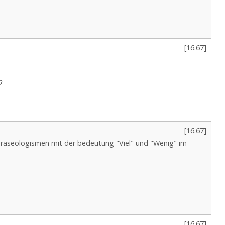
[
16.67
]
9
[
16.67
]
hraseologismen mit der bedeutung "Viel" und "Wenig" im
[
16.67
]