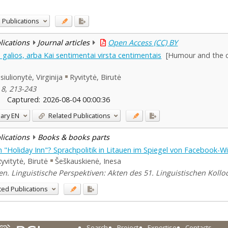
 Publications
blications
Journal articles
Open Access (CC) BY
 galios, arba Kai sentimentai virsta centimentais
[Humour and the c
iulionytė, Virginija
Ryvitytė, Birutė
 8, 213-243
Captured:
2026-08-04 00:00:36
ary
EN
Related Publications
blications
Books & books parts
"Holiday Inn"? Sprachpolitik in Litauen im Spiegel von Facebook-W
yvitytė, Birutė
Šeškauskienė, Inesa
. Linguistische Perspektiven: Akten des 51. Linguistischen Kolloqu
ted Publications
Search
Project
Expertise
Contacts