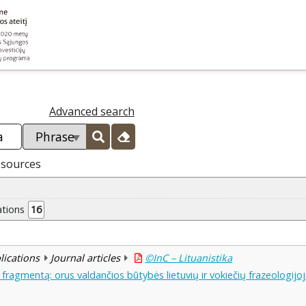
Advanced search
esources
ations
16
blications
Journal articles
©InC – Lituanistika
fragmentą: orus valdančios būtybės lietuvių ir vokiečių frazeologijo