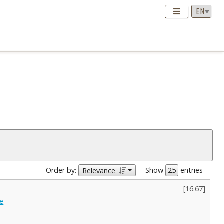
Order by:
Show
entries
Relevance
[
16.67
]
je