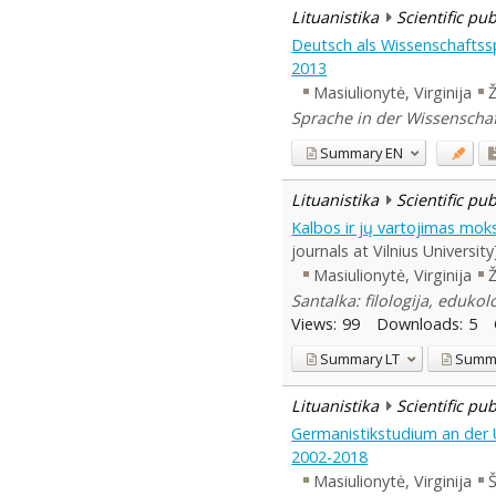
Lituanistika
Scientific pu
Deutsch als Wissenschaftssp
2013
Masiulionytė, Virginija
Ž
Sprache in der Wissenschaf
Summary
EN
Lituanistika
Scientific pu
Kalbos ir jų vartojimas mok
journals at Vilnius University
Masiulionytė, Virginija
Ž
Santalka: filologija, edukol
Views:
99
Downloads:
5
Summary
LT
Summ
Lituanistika
Scientific pu
Germanistikstudium an der U
2002-2018
Masiulionytė, Virginija
Š