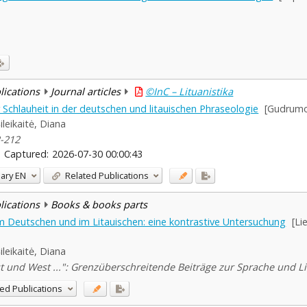
blications
Journal articles
©InC – Lituanistika
Schlauheit in der deutschen und litauischen Phraseologie
[Gudrumo 
ileikaitė, Diana
2-212
Captured:
2026-07-30 00:00:43
ary
EN
Related Publications
blications
Books & books parts
m Deutschen und im Litauischen: eine kontrastive Untersuchung
[Li
ileikaitė, Diana
und West ...": Grenzüberschreitende Beiträge zur Sprache und Liter
ed Publications