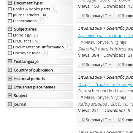
Document Type
:
Views:
150
Downloads:
13
Books & books parts
5
Journal articles
Summary
LT
Summ
10
Dissertations
1
Lituanistika
Scientific pu
Subject area
:
Ethnology
Apie vieną vaisių: obuolys lie
2
Linguistics
Masiulionytė, Virginija
16
Documentation. Iinformation
1
Sakralieji baltų kultūros as
Literary Studies
2
Views:
384
Downloads:
31
Text language
Summary
LT
Summ
Country of publication
Lituanistika
Scientific pu
Historical periods
Daug" ir "mažai" reiškiantys
Lithuanian place names
Deutschen und im Litauisch
Subject
Masiulionytė, Virginija
Kalbų studijos , 2010, 16,
Journal
Views:
231
Downloads:
9
Summary
LT
Summ
Lituanistika
Scientific pu