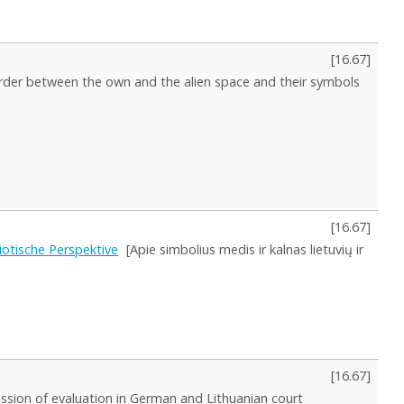
[
16.67
]
rder between the own and the alien space and their symbols
[
16.67
]
iotische Perspektive
[Apie simbolius medis ir kalnas lietuvių ir
[
16.67
]
ssion of evaluation in German and Lithuanian court