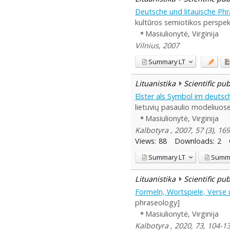
Deutsche und litauische Phr
kultūros semiotikos perspe
Masiulionytė, Virginija
Vilnius, 2007
Summary
LT
Lituanistika
Scientific pu
Elster als Symbol im deutsc
lietuvių pasaulio modeliuose
Masiulionytė, Virginija
Kalbotyra , 2007, 57 (3), 16
Views:
88
Downloads:
2
Summary
LT
Summ
Lituanistika
Scientific pu
Formeln, Wortspiele, Verse
phraseology]
Masiulionytė, Virginija
Kalbotyra , 2020, 73, 104-1