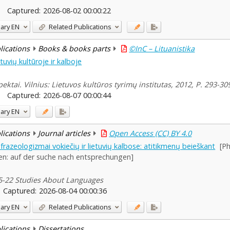
Captured:
2026-08-02 00:00:22
ary
EN
Related Publications
blications
Books & books parts
©InC – Lituanistika
tuvių kultūroje ir kalboje
pektai. Vilnius: Lietuvos kultūros tyrimų institutas, 2012, P. 293-30
Captured:
2026-08-07 00:00:44
ary
EN
blications
Journal articles
Open Access (CC) BY 4.0
 frazeologizmai vokiečių ir lietuvių kalbose: atitikmenų beieškant
[P
en: auf der suche nach entsprechungen]
 15-22 Studies About Languages
Captured:
2026-08-04 00:00:36
ary
EN
Related Publications
blications
Dissertations