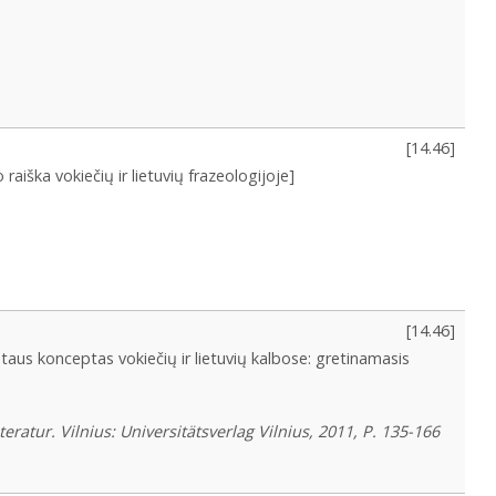
[
14.46
]
raiška vokiečių ir lietuvių frazeologijoje]
[
14.46
]
etaus konceptas vokiečių ir lietuvių kalbose: gretinamasis
atur. Vilnius: Universitätsverlag Vilnius, 2011, P. 135-166