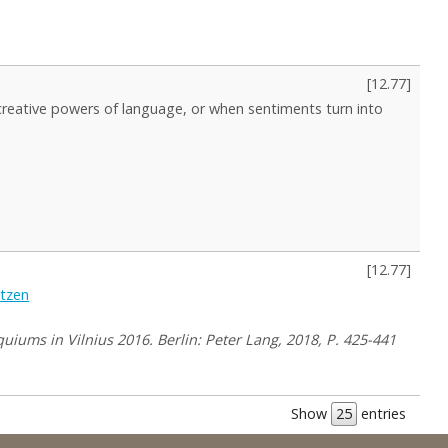
[
12.77
]
reative powers of language, or when sentiments turn into
[
12.77
]
itzen
iums in Vilnius 2016. Berlin: Peter Lang, 2018, P. 425-441
Show
entries