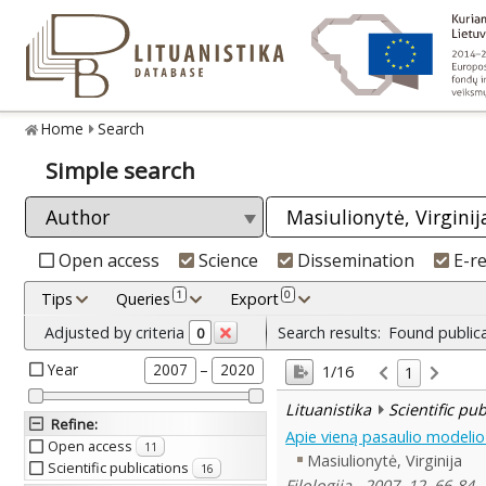
Home
Search
Simple search
Open access
Science
Dissemination
E-r
1
0
Tips
Queries
Export
Adjusted by criteria
Search results:
Found public
0
Year
–
2007
2020
1/16
1
Lituanistika
Scientific pu
Refine
:
Apie vieną pasaulio modelio 
Open access
11
Masiulionytė, Virginija
Scientific publications
16
Filologija , 2007, 12, 66-84