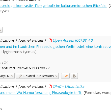
aseologie kontrastiv: Tiersymbolik im kultursemiotischen Blickfeld
[
ktyvos]
blications
Journal articles
Open Access (CC) BY 4.0
hen und im litauischen Phraseologischen Weltmodell: eine kontrasti
 : lyginamasis tyrimas]
9-176
Captured:
2026-07-31 00:00:27
ary
EN
Related Publications
blications
Journal articles
©InC – Lituanistika
 und mehr: Wo Humorforschung Phraseologie trifft
[Formulae, word
31