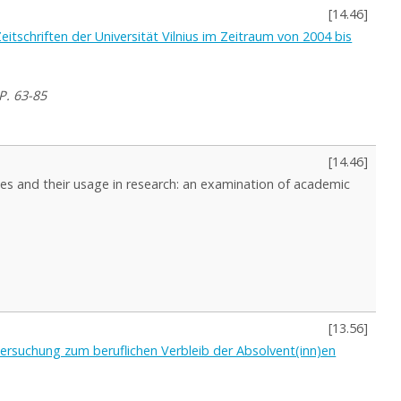
[
14.46
]
itschriften der Universität Vilnius im Zeitraum von 2004 bis
P. 63-85
[
14.46
]
es and their usage in research: an examination of academic
[
13.56
]
ntersuchung zum beruflichen Verbleib der Absolvent(inn)en