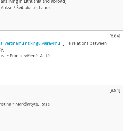
ians living in Lithuania and abroad]
, Auksė
Šeibokaitė, Laura
[
8.84
]
ai vertinamu rizikingu vairavimu
[Tile relations between
ty]
ura
Pranckevičienė, Aistė
[
8.84
]
istina
Markšaitytė, Rasa