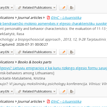
ary
EN
Related Publications
blications
Journal articles
©InC – Lituanistika
mė bendraamžio mokinio asmenybės ir elgesio charakteristikų suvoki
nt personality and behavior characteristics: the evaluation of 11-13
rkšaitytė, Rasa
ychology: a biopsychosocial approach , 2013, 12, 9-28 Tarptautinis 
Captured:
2026-07-31 00:00:27
ary
EN
Related Publications
blications
Books & books parts
elgesys? Lietuvių emigracijos ir kai kurių rizikingo elgesio formų sąsa
risk-behaviors among Lithuanians]
eckaitė-Matulaitienė, Kristina
jo?: VI jaunųjų mokslininkų psichologų konferencija. Vilnius: Vilni
ary
EN
Related Publications
blications
Journal articles
©InC – Lituanistika