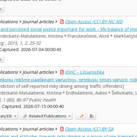
blications
Journal articles
Open Access (CC) BY-NC-ND
s and perceived social justice important for work – life balance of 
rdeckaitė-Matulaitienė, Kristina
Pranckevičienė, Aistė
Markšaitytė
g , 2015, 1, 2, 25-32
Captured:
2026-07-04 00:00:43
blications
Journal articles
©InC – Lituanistika
ksnių reikšmė paaiškinant vairuotojų, netekusių teisės vairuoti, rizi
diction of self-reported risky driving among traffic offenders]
deckaitė-Matulaitienė, Kristina
Endriulaitienė, Auksė
Šeibokaitė, 
 1 (80), 86-97 Public health
Captured:
2026-07-15 00:00:40
ary
EN
Related Publications
blications
Journal articles
Open Access (CC) BY-SA
lation and attitudes towards risky driving in a group of pre-licensed d