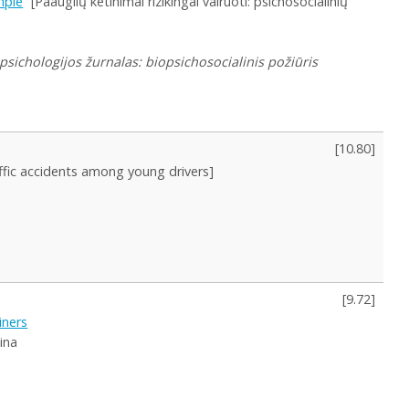
mple
[Paauglių ketinimai rizikingai vairuoti: psichosocialinių
psichologijos žurnalas: biopsichosocialinis požiūris
[
10.80
]
affic accidents among young drivers]
[
9.72
]
iners
ina