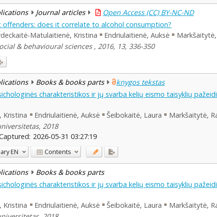
blications
Journal articles
Open Access (CC) BY-NC-ND
fic offenders: does it correlate to alcohol consumption?
deckaitė-Matulaitienė, Kristina
Endriulaitienė, Auksė
Markšaitytė,
cial & behavioural sciences , 2016, 13, 336-350
blications
Books & books parts
knygos tekstas
ichologinės charakteristikos ir jų svarba kelių eismo taisyklių paže
 Kristina
Endriulaitienė, Auksė
Šeibokaitė, Laura
Markšaitytė, R
niversitetas, 2018
Captured:
2026-05-31 03:27:19
ary
EN
Contents
blications
Books & books parts
ichologinės charakteristikos ir jų svarba kelių eismo taisyklių paže
 Kristina
Endriulaitienė, Auksė
Šeibokaitė, Laura
Markšaitytė, R
niversitetas, 2018