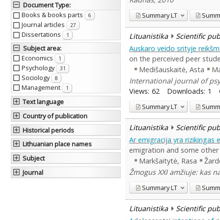
Document Type
:
Books & books parts
Summary
LT
Summ
6
Journal articles
27
Dissertations
Lituanistika
Scientific pu
1
Auskaro veido srityje reikš
Subject area
:
Economics
on the perceived peer stude
1
Psychology
Medišauskaitė, Asta
Ma
31
Sociology
8
International journal of ps
Management
1
Views:
62
Downloads:
1
Text language
Summary
LT
Summ
Country of publication
Lituanistika
Scientific pu
Historical periods
Ar emigracija yra rizikingas 
Lithuanian place names
emigration and some other 
Subject
Markšaitytė, Rasa
Žard
Žmogus XXI amžiuje: kas nau
Journal
Summary
LT
Summ
Lituanistika
Scientific pu