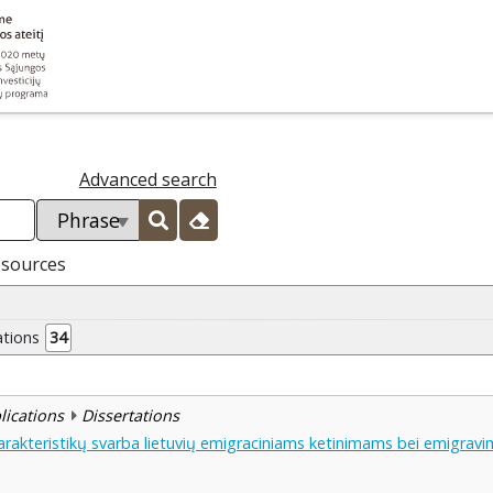
Advanced search
esources
ations
34
blications
Dissertations
charakteristikų svarba lietuvių emigraciniams ketinimams bei emigravi