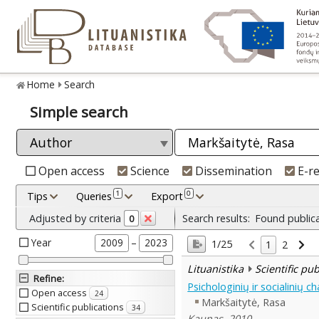
Home
Search
Simple search
Open access
Science
Dissemination
E-r
1
0
Tips
Queries
Export
Adjusted by criteria
Search results:
Found public
0
Year
–
2009
2023
1/25
1
2
Lituanistika
Scientific pu
Refine
:
Psichologinių ir socialinių 
Open access
24
Markšaitytė, Rasa
Scientific publications
34
Kaunas, 2010