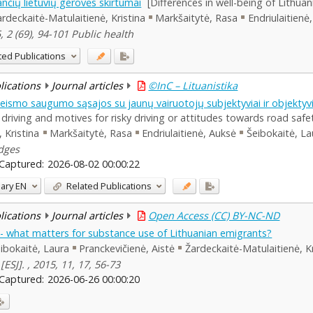
ančių lietuvių gerovės skirtumai
[Differences in well-being of Lithuan
rdeckaitė-Matulaitienė, Kristina
Markšaitytė, Rasa
Endriulaitienė
 2 (69), 94-101 Public health
ted Publications
blications
Journal articles
©InC – Lituanistika
 eismo saugumo sąsajos su jaunų vairuotojų subjektyviai ir objektyvi
y driving and motives for risky driving or attitudes towards road safe
 Kristina
Markšaitytė, Rasa
Endriulaitienė, Auksė
Šeibokaitė, La
idges
Captured:
2026-08-02 00:00:22
ary
EN
Related Publications
blications
Journal articles
Open Access (CC) BY-NC-ND
n - what matters for substance use of Lithuanian emigrants?
ibokaitė, Laura
Pranckevičienė, Aistė
Žardeckaitė-Matulaitienė, Kr
[ESJ]. , 2015, 11, 17, 56-73
Captured:
2026-06-26 00:00:20