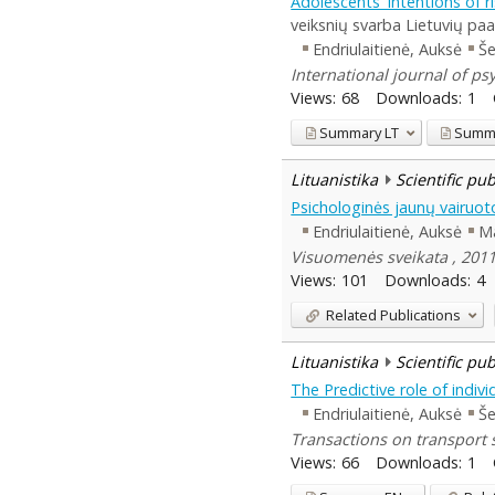
Adolescents' intentions of r
veiksnių svarba Lietuvių paa
Endriulaitienė, Auksė
Še
International journal of ps
Views:
68
Downloads:
1
Summary
LT
Summ
Lituanistika
Scientific pu
Psichologinės jaunų vairuot
Endriulaitienė, Auksė
Ma
Visuomenės sveikata , 2011,
Views:
101
Downloads:
4
Related Publications
Lituanistika
Scientific pu
The Predictive role of indiv
Endriulaitienė, Auksė
Še
Transactions on transport s
Views:
66
Downloads:
1