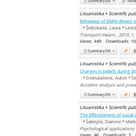
Summary
EN
Rela
Lituanistika
Scientific pu
Behaviour of BMW drivers on
Šeibokaitė, Laura
Levic
Transport means , 2019, 1,
Views:
449
Downloads:
16
Summary
EN
Lituanistika
Scientific pu
Changes in beliefs during dri
Endriulaitienė, Auksė
Še
Accident analysis and preve
Summary
EN
Lituanistika
Scientific pu
The Effectiveness of social 
Šakinytė, Dainora
Markš
Psychological applications 
Views:
46
Downloads:
3