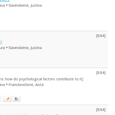
asa
Slavinskienė, Justina
[
8.84
]
t?
ura
Slavinskienė, Justina
[
8.84
]
ans: how do psychological factors contribute to it]
ina
Pranckevičienė, Aistė
[
8.84
]