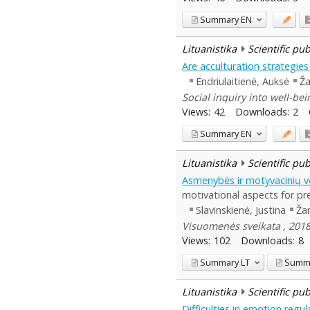
Summary
EN
Lituanistika
Scientific pu
Are acculturation strategie
Endriulaitienė, Auksė
Ža
Social inquiry into well-bein
Views:
42
Downloads:
2
Summary
EN
Lituanistika
Scientific pu
Asmenybės ir motyvacinių vei
motivational aspects for pre
Slavinskienė, Justina
Žar
Visuomenės sveikata , 2018,
Views:
102
Downloads:
8
Summary
LT
Summ
Lituanistika
Scientific pu
Difficulties in emotion regu