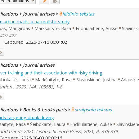
ted Publications
blications
Journal articles
leidinio tekstas
 urban roads: a naturalistic study
kas, Mangirdas
Markšaitytė, Rasa
Endriulaitienė, Auksė
Slavinsk
 419-422
Captured:
2026-07-16 00:01:02
blications
Journal articles
ver training and their association with risky driving
ibokaitė, Laura
Markšaitytė, Rasa
Slavinskienė, Justina
Arlauski
ntion , 2020, 144, 105583, 1-8
blications
Books & books parts
straipsnio tekstas
ads targeting drunk driving
aitytė, Rasa
Šeibokaitė, Laura
Endriulaitienė, Auksė
Slavinskien
and trends 2021. Lisboa: Science Press, 2021, P. 335-339
Captured:
2026-08-03 00:00:16