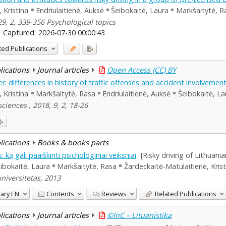
 Kristina
Endriulaitienė, Auksė
Šeibokaitė, Laura
Markšaitytė, R
29, 2, 339-356 Psychological topics
Captured:
2026-07-30 00:00:43
ted Publications
blications
Journal articles
Open Access (CC) BY
: differences in history of traffic offenses and accident involvemen
 Kristina
Markšaitytė, Rasa
Endriulaitienė, Auksė
Šeibokaitė, La
ciences , 2018, 9, 2, 18-26
blications
Books & books parts
: ką gali paaiškinti psichologiniai veiksniai
[Risky driving of Lithuani
ibokaitė, Laura
Markšaitytė, Rasa
Žardeckaitė-Matulaitienė, Krist
niversitetas, 2013
ary
EN
Contents
Reviews
Related Publications
blications
Journal articles
©InC – Lituanistika