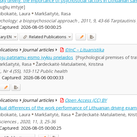
isky driving: the importance of psychosocial factors in Lithuanian sa
uglių imtyje]
ibokaitė, Laura
Markšaitytė, Rasa
ychology: a biopsychosocial approach , 2011, 9, 43-66 Tarptautinis 
Captured:
2026-08-05 00:00:25
ary
EN
Related Publications
blications
Journal articles
©InC – Lituanistika
ojų patiriamų eismo įvykių prielaidos
[Psychological premises of tr
rkšaitytė, Rasa
Žardeckaitė-Matulaitienė, Kristina
 Nr 4 (55), 103-112 Public health
Captured:
2026-08-06 00:00:33
blications
Journal articles
Open Access (CC) BY
idual differences of the work performance of Lithuanian driving exam
ibokaitė, Laura
Markšaitytė, Rasa
Žardeckaitė-Matulaitienė, Krist
ciences , 2020, 11, 3, 25-36
Captured:
2026-08-05 00:00:25