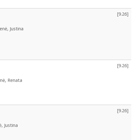
[
9.26
]
ienė, Justina
[
9.26
]
enė, Renata
[
9.26
]
ė, Justina