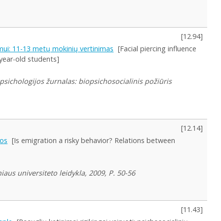
[
12.94
]
mui: 11-13 metų mokinių vertinimas
[Facial piercing influence
 year-old students]
psichologijos žurnalas: biopsichosocialinis požiūris
[
12.14
]
jos
[Is emigration a risky behavior? Relations between
aus universiteto leidykla, 2009, P. 50-56
[
11.43
]