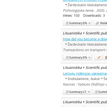
Žardeckaitė-Matulaitienė,
Psihologijske teme , 2020, 
Views:
103
Downloads:
3
Summary
EN
Rela
Lituanistika
Scientific pu
How did you become a driver
Žardeckaitė-Matulaitienė,
Transactions on transport s
Summary
EN
Lituanistika
Scientific pu
Lietuvių rizikingas vairavimas
Endriulaitienė, Auksė
Še
Kaunas : Vytauto Didžiojo u
Summary
LT
Summ
Lituanistika
Scientific pu