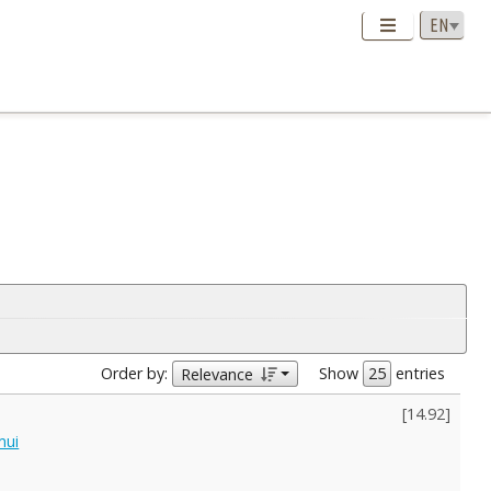
Order by:
Show
entries
Relevance
[
14.92
]
mui