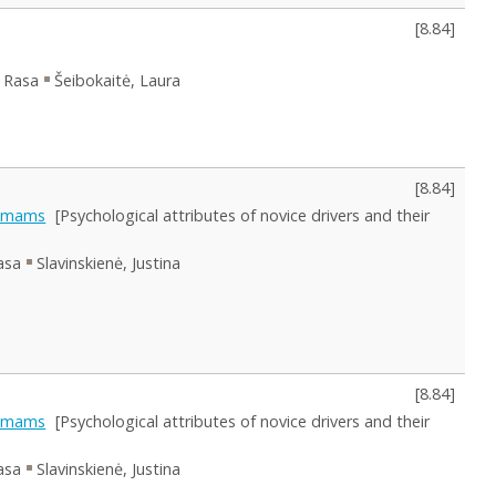
[
8.84
]
 Rasa
Šeibokaitė, Laura
[
8.84
]
idimams
[Psychological attributes of novice drivers and their
asa
Slavinskienė, Justina
[
8.84
]
idimams
[Psychological attributes of novice drivers and their
asa
Slavinskienė, Justina