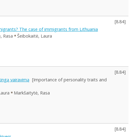
[
8.84
]
immigrants? The case of immigrants from Lithuania
, Rasa
Šeibokaitė, Laura
[
8.84
]
kingą vairavimą
[Importance of personality traits and
Laura
Markšaitytė, Rasa
[
8.84
]
rivers