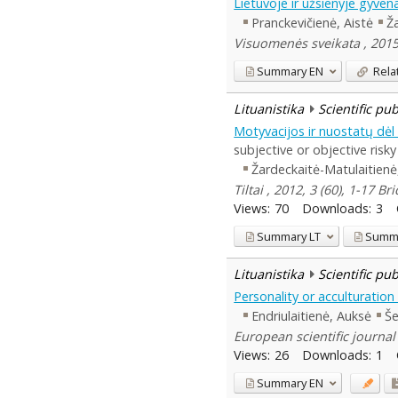
Lietuvoje ir užsienyje gyven
Pranckevičienė, Aistė
Ža
Visuomenės sveikata , 2015,
Summary
EN
Rela
Lituanistika
Scientific pu
Motyvacijos ir nuostatų dėl
subjective or objective risk
Žardeckaitė-Matulaitienė,
Tiltai , 2012, 3 (60), 1-17 Br
Views:
70
Downloads:
3
Summary
LT
Summ
Lituanistika
Scientific pu
Personality or acculturatio
Endriulaitienė, Auksė
Še
European scientific journal 
Views:
26
Downloads:
1
Summary
EN