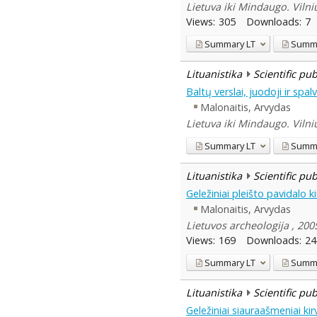
Lietuva iki Mindaugo. Vilni
Views:
305
Downloads:
7
Summary
LT
Summ
Lituanistika
Scientific pu
Baltų verslai, juodoji ir spal
Malonaitis, Arvydas
Lietuva iki Mindaugo. Vilni
Summary
LT
Summ
Lituanistika
Scientific pu
Geležiniai pleišto pavidalo ki
Malonaitis, Arvydas
Lietuvos archeologija , 200
Views:
169
Downloads:
24
Summary
LT
Summ
Lituanistika
Scientific pu
Geležiniai siauraašmeniai kir