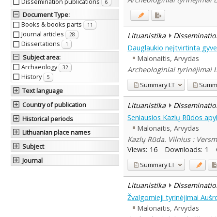
Dissemination publications
6
Document Type
:
Books & books parts
11
Journal articles
Lituanistika
Disseminatio
28
Dissertations
1
Dauglaukio neįtvirtinta gyv
Subject area
:
Malonaitis, Arvydas
Archaeology
32
Archeologiniai tyrinėjimai 
History
5
Summary
LT
Summ
Text language
Country of publication
Lituanistika
Disseminatio
Seniausios Kazlų Rūdos apyl
Historical periods
Malonaitis, Arvydas
Lithuanian place names
Kazlų Rūda. Vilnius : Versm
Subject
Views:
16
Downloads:
1
Journal
Summary
LT
Lituanistika
Disseminatio
Žvalgomieji tyrinėjimai Aušr
Malonaitis, Arvydas