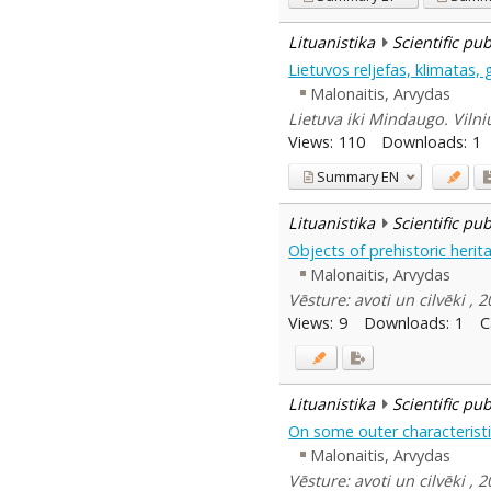
Lituanistika
Scientific pu
Lietuvos reljefas, klimatas, g
Malonaitis, Arvydas
Lietuva iki Mindaugo. Vilni
Views:
110
Downloads:
1
Summary
EN
Lituanistika
Scientific pu
Objects of prehistoric herit
Malonaitis, Arvydas
Vēsture: avoti un cilvēki , 
Views:
9
Downloads:
1
C
Lituanistika
Scientific pu
On some outer characteristic
Malonaitis, Arvydas
Vēsture: avoti un cilvēki ,