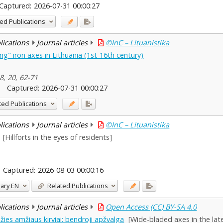
Captured:
2026-07-31 00:00:27
ed Publications
blications
Journal articles
©InC – Lituanistika
g" iron axes in Lithuania (1st-16th century)
8, 20, 62-71
Captured:
2026-07-31 00:00:27
ted Publications
blications
Journal articles
©InC – Lituanistika
[Hillforts in the eyes of residents]
Captured:
2026-08-03 00:00:16
ary
EN
Related Publications
blications
Journal articles
Open Access (CC) BY-SA 4.0
žies amžiaus kirviai: bendroji apžvalga
[Wide-bladed axes in the late