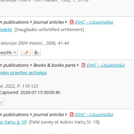
n publications
Journal articles
©InC – Lituanistika
envietė
[Dauglaukis unfortified settlement]
Lietuvoje 2004 metais , 2006, 41-44
ary
EN
n publications
Books & books parts
©InC – Lituanistika
inkių praeities apžvalga
ė, 2022, P. 110-123
Captured:
2026-07-15 00:00:40
n publications
Journal articles
©InC – Lituanistika
os Vartų g. 19
[Field survey at Aušros Vartų St. 19]