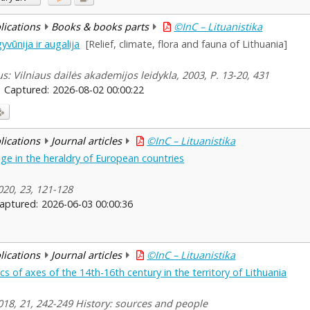
blications
Books & books parts
©InC – Lituanistika
yvūnija ir augalija
[Relief, climate, flora and fauna of Lithuania]
us: Vilniaus dailės akademijos leidykla, 2003, P. 13-20, 431
Captured:
2026-08-02 00:00:22
blications
Journal articles
©InC – Lituanistika
age in the heraldry of European countries
2020, 23, 121-128
aptured:
2026-06-03 00:00:36
blications
Journal articles
©InC – Lituanistika
s of axes of the 14th-16th century in the territory of Lithuania
 2018, 21, 242-249 History: sources and people