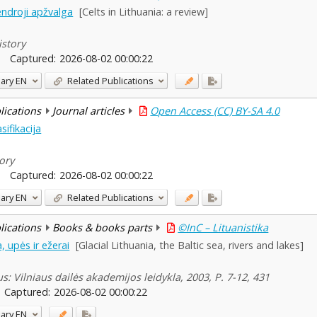
bendroji apžvalga
[Celts in Lithuania: a review]
istory
Captured:
2026-08-02 00:00:22
ary
EN
Related Publications
blications
Journal articles
Open Access (CC) BY-SA 4.0
asifikacija
tory
Captured:
2026-08-02 00:00:22
ary
EN
Related Publications
blications
Books & books parts
©InC – Lituanistika
, upės ir ežerai
[Glacial Lithuania, the Baltic sea, rivers and lakes]
s: Vilniaus dailės akademijos leidykla, 2003, P. 7-12, 431
Captured:
2026-08-02 00:00:22
ary
EN