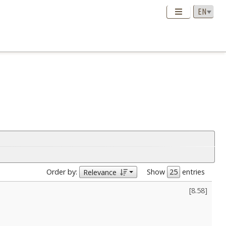
Order by:
Show
entries
Relevance
[
8.58
]