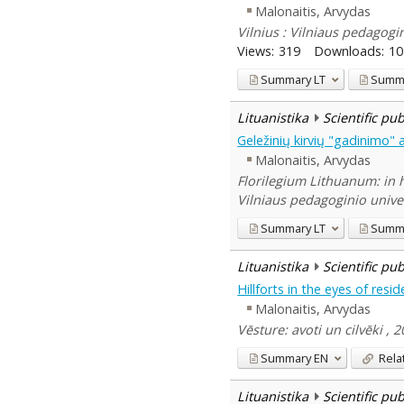
Malonaitis, Arvydas
Vilnius : Vilniaus pedagogin
Views:
319
Downloads:
10
Summary
LT
Summ
Lituanistika
Scientific pu
Geležinių kirvių "gadinimo"
Malonaitis, Arvydas
Florilegium Lithuanum: in 
Vilniaus pedagoginio univer
Summary
LT
Summ
Lituanistika
Scientific pu
Hillforts in the eyes of resi
Malonaitis, Arvydas
Vēsture: avoti un cilvēki ,
Summary
EN
Rela
Lituanistika
Scientific pu