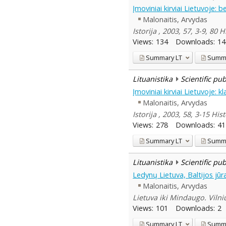
Įmoviniai kirviai Lietuvoje: 
Malonaitis, Arvydas
Istorija , 2003, 57, 3-9, 80 H
Views:
134
Downloads:
14
Summary
LT
Summ
Lituanistika
Scientific pu
Įmoviniai kirviai Lietuvoje: kl
Malonaitis, Arvydas
Istorija , 2003, 58, 3-15 His
Views:
278
Downloads:
41
Summary
LT
Summ
Lituanistika
Scientific pu
Ledynų Lietuva, Baltijos jūra
Malonaitis, Arvydas
Lietuva iki Mindaugo. Vilniu
Views:
101
Downloads:
2
Summary
LT
Summ