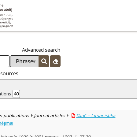
Advanced search
esources
ations
40
n publications
Journal articles
©InC – Lituanistika
nėjimai
ietuvoje 1990 ir 1991 metais , 1992, 1, 37-39