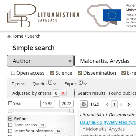
Home
Search
Simple search
Open access
Science
Dissemination
E-r
1
0
Tips
Queries
Export
Adjusted by criteria
Search results:
Found public
0
Year
–
1992
2022
1/25
1
2
Lituanistika
Disseminatio
Refine
:
Dauglaukio gyvenvietės tyri
Open access
39
Malonaitis, Arvydas
Scientific publications
34
Archeologiniai tyrinėjimai L