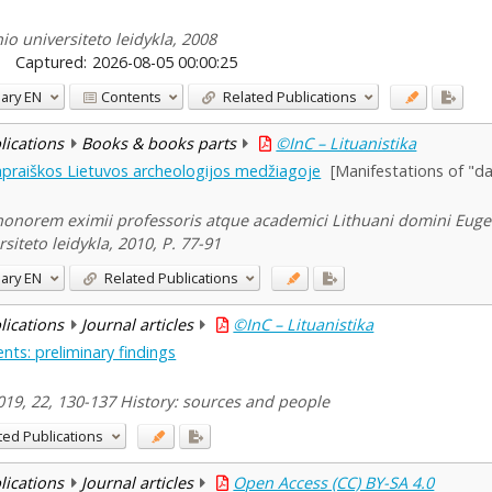
io universiteto leidykla, 2008
Captured:
2026-08-05 00:00:25
ary
EN
Contents
Related Publications
blications
Books & books parts
©InC – Lituanistika
 apraiškos Lietuvos archeologijos medžiagoje
[Manifestations of "d
honorem eximii professoris atque academici Lithuani domini Eugeni
siteto leidykla, 2010, P. 77-91
ary
EN
Related Publications
blications
Journal articles
©InC – Lituanistika
dents: preliminary findings
 2019, 22, 130-137 History: sources and people
ted Publications
blications
Journal articles
Open Access (CC) BY-SA 4.0