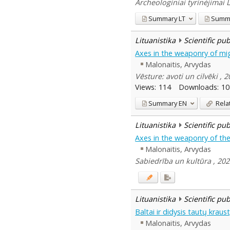
Archeologiniai tyrinėjimai 
Summary
LT
Summ
Lituanistika
Scientific pu
Axes in the weaponry of migra
Malonaitis, Arvydas
Vēsture: avoti un cilvēki ,
Views:
114
Downloads:
10
Summary
EN
Rela
Lituanistika
Scientific pu
Axes in the weaponry of the 
Malonaitis, Arvydas
Sabiedrība un kultūra , 202
Lituanistika
Scientific pu
Baltai ir didysis tautų krau
Malonaitis, Arvydas