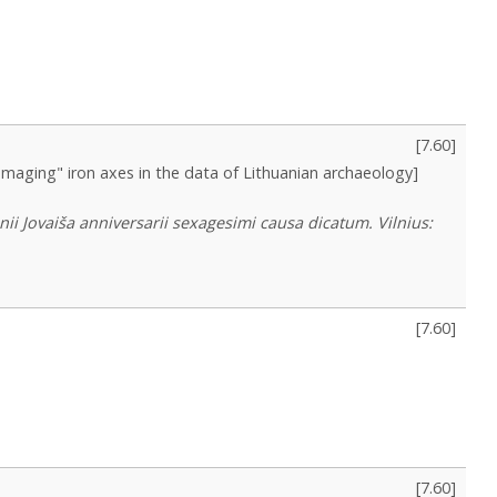
[
7.60
]
amaging" iron axes in the data of Lithuanian archaeology]
i Jovaiša anniversarii sexagesimi causa dicatum. Vilnius:
[
7.60
]
[
7.60
]