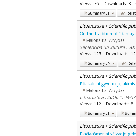
Views:
76
Downloads:
3
Summary
LT
Relat
Lituanistika
Scientific pu
On the tradition of "damagin
Malonaitis, Arvydas
Sabiedrība un kultūra , 201
Views:
125
Downloads:
12
Summary
EN
Rela
Lituanistika
Scientific pu
Piliakalniai gyventojų akimis
Malonaitis, Arvydas
Lituanistica , 2018, 1, 44-57
Views:
112
Downloads:
8
Summary
LT
Summ
Lituanistika
Scientific pu
Plačiaašmeniai vėlyvojo gele