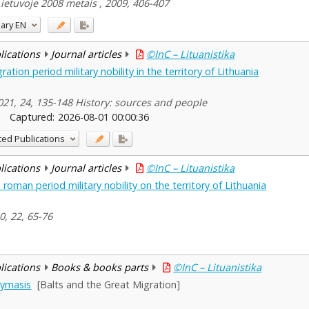
Lietuvoje 2008 metais , 2009, 406-407
ary
EN
blications
Journal articles
©InC – Lituanistika
tion period military nobility in the territory of Lithuania
 2021, 24, 135-148 History: sources and people
Captured:
2026-08-01 00:00:36
ted Publications
blications
Journal articles
©InC – Lituanistika
roman period military nobility on the territory of Lithuania
0, 22, 65-76
blications
Books & books parts
©InC – Lituanistika
stymasis
[Balts and the Great Migration]