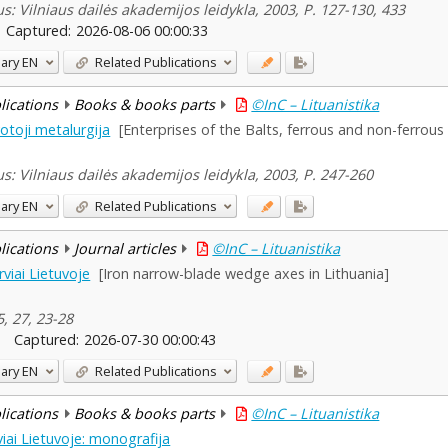
us: Vilniaus dailės akademijos leidykla, 2003, P. 127-130, 433
Captured:
2026-08-06 00:00:33
ary
EN
Related Publications
blications
Books & books parts
©InC – Lituanistika
votoji metalurgija
[Enterprises of the Balts, ferrous and non-ferrous
us: Vilniaus dailės akademijos leidykla, 2003, P. 247-260
ary
EN
Related Publications
blications
Journal articles
©InC – Lituanistika
rviai Lietuvoje
[Iron narrow-blade wedge axes in Lithuania]
5, 27, 23-28
Captured:
2026-07-30 00:00:43
ary
EN
Related Publications
blications
Books & books parts
©InC – Lituanistika
viai Lietuvoje: monografija