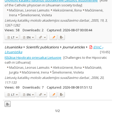
Gydytojo kataliko vaidmuo šiuolaikinėje Lietuvos visuomenėje
[Role
Text language
of the Catholic physician in Lihuanian society today]
Mačiūnas, Leonas Laimutis
Aleksiūnienė, Ilona
Mačiūnienė,
Country of publication
Irena
Šimelionienė, Violeta
Historical periods
Lietuvių katalikų mokslo akademijos suvažiavimo darbai , 2005, 19, 3,
Lithuanian place names
1267-1282
Subject
Views:
58
Downloads:
2
Captured:
2026-08-07 00:00:44
Journal
LT
EN
Lituanistika
Scientific publications
Journal articles
©InC –
Lituanistika
[
10.65
]
Iššūkiai Hipokrato priesaikai Lietuvoje
[Challenges to the Hipocratic
oath in Lithuania]
Mačiūnas, Leonas Laimutis
Aleksiūnienė, Ilona
Mačiūnaitė,
Jurgita
Mačiūnienė, Irena
Šimelionienė, Violeta
Lietuvių katalikų mokslo akademijos suvažiavimo darbai , 2006, 20,
117-133
Views:
69
Downloads:
7
Captured:
2026-08-08 01:51:12
LT
EN
1/2