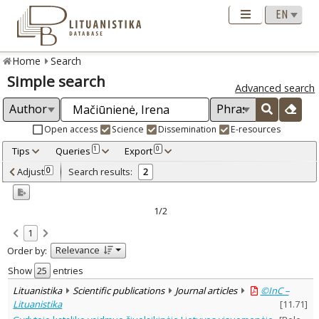
Home
Search
Simple search
Advanced search
Open access
Science
Dissemination
E-resources
Tips
Queries
Export
1
0
Adjusted by criteria
Adjust
Search results:
0
2
0
Year
–
2005
2006
1/2
Refine
:
1
Open access
2
Relevance
Order by:
Scientific publications
2
Document Type
:
Show
entries
Journal articles
2
Lituanistika
Scientific publications
Journal articles
©InC –
Subject area
:
Lituanistika
[
11.71
]
Sociology
2