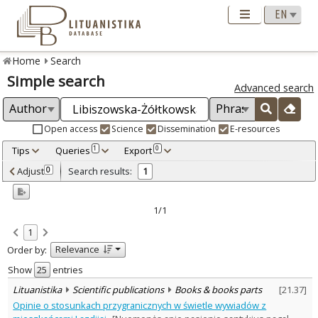
Home
Search
Simple search
Advanced search
Open access
Science
Dissemination
E-resources
Tips
Queries
Export
1
0
Adjusted by criteria
Adjust
Search results:
0
1
0
Year
–
2002
2002
1/1
Refine
:
1
Scientific publications
1
Relevance
Order by:
Document Type
:
Books & books parts
Show
entries
1
Subject area
:
Lituanistika
Scientific publications
Books & books parts
[
21.37
]
History
1
Opinie o stosunkach przygranicznych w świetle wywiadów z
Political sciences
1