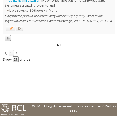
mieszkańcami Lazdijai
[Nuomonės apie pasienio santykius pagal
Sociology
1
žvalgmes su Lazdijų gyventojais]
Text language
Libiszowska-Żółtkowska, Maria
Country of publication
Pogranicze polsko-litewskie: aktywizacja współpracy. Warszawa:
Wydawnictwa Uniwersytetu Warszawskiego, 2002, P. 100-111, 213-224
Historical periods
Lithuanian place names
Subject
Journal
1/1
1
Show
entries
© LMT. All rights reserved.
Site is running on
KUSoftas
CMS
.