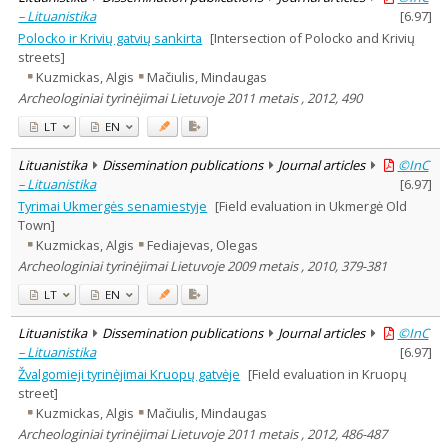
– Lituanistika
[
6.97
]
Polocko ir Krivių gatvių sankirta
[Intersection of Polocko and Krivių
streets]
Kuzmickas, Algis
Mačiulis, Mindaugas
Archeologiniai tyrinėjimai Lietuvoje 2011 metais , 2012, 490
LT
EN
Lituanistika
Dissemination publications
Journal articles
©InC
– Lituanistika
[
6.97
]
Tyrimai Ukmergės senamiestyje
[Field evaluation in Ukmergė Old
Town]
Kuzmickas, Algis
Fediajevas, Olegas
Archeologiniai tyrinėjimai Lietuvoje 2009 metais , 2010, 379-381
LT
EN
Lituanistika
Dissemination publications
Journal articles
©InC
– Lituanistika
[
6.97
]
Žvalgomieji tyrinėjimai Kruopų gatvėje
[Field evaluation in Kruopų
street]
Kuzmickas, Algis
Mačiulis, Mindaugas
Archeologiniai tyrinėjimai Lietuvoje 2011 metais , 2012, 486-487