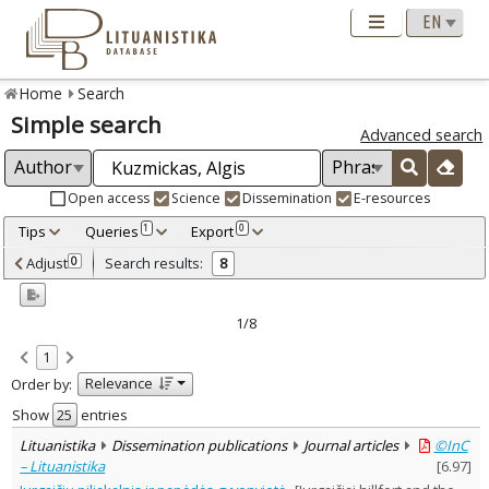
Home
Search
Simple search
Advanced search
Open access
Science
Dissemination
E-resources
Tips
Queries
Export
1
0
Adjusted by criteria
Adjust
Search results:
0
8
0
Year
–
2010
2012
1/8
Refine
:
1
Open access
8
Relevance
Order by:
Dissemination publications
8
Document Type
:
Show
entries
Journal articles
8
Lituanistika
Dissemination publications
Journal articles
©InC
Subject area
:
– Lituanistika
[
6.97
]
Archaeology
8