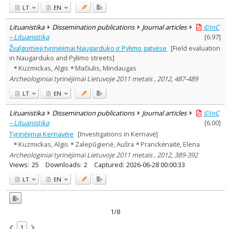
LT
EN
Lituanistika
Dissemination publications
Journal articles
©InC
– Lituanistika
[
6.97
]
Žvalgomieji tyrinėjimai Naugarduko ir Pylimo gatvėse
[Field evaluation
in Naugarduko and Pylimo streets]
Kuzmickas, Algis
Mačiulis, Mindaugas
Archeologiniai tyrinėjimai Lietuvoje 2011 metais , 2012, 487-489
LT
EN
Lituanistika
Dissemination publications
Journal articles
©InC
– Lituanistika
[
6.00
]
Tyrinėjimai Kernavėje
[Investigations in Kernavė]
Kuzmickas, Algis
Zalepūgienė, Aušra
Pranckėnaitė, Elena
Archeologiniai tyrinėjimai Lietuvoje 2011 metais , 2012, 389-392
Views:
25
Downloads:
2
Captured:
2026-06-28 00:00:33
LT
EN
1/8
1