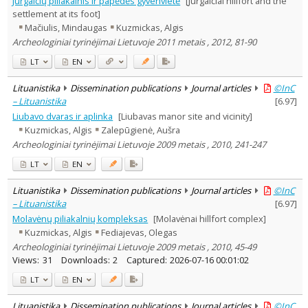
Jurgaičių piliakalnis ir papėdės gyvenvietė
[Jurgaičiai hillfort and the
Text language
settlement at its foot]
Mačiulis, Mindaugas
Kuzmickas, Algis
Country of publication
Archeologiniai tyrinėjimai Lietuvoje 2011 metais , 2012, 81-90
Historical periods
LT
EN
Lithuanian place names
Subject
Lituanistika
Dissemination publications
Journal articles
©InC
Journal
– Lituanistika
[
6.97
]
Liubavo dvaras ir aplinka
[Liubavas manor site and vicinity]
Kuzmickas, Algis
Zalepūgienė, Aušra
Archeologiniai tyrinėjimai Lietuvoje 2009 metais , 2010, 241-247
LT
EN
Lituanistika
Dissemination publications
Journal articles
©InC
– Lituanistika
[
6.97
]
Molavėnų piliakalnių kompleksas
[Molavėnai hillfort complex]
Kuzmickas, Algis
Fediajevas, Olegas
Archeologiniai tyrinėjimai Lietuvoje 2009 metais , 2010, 45-49
Views:
31
Downloads:
2
Captured:
2026-07-16 00:01:02
LT
EN
Lituanistika
Dissemination publications
Journal articles
©InC