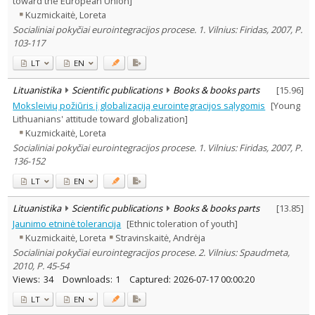
toward the European Union]
Ethnology
2
Kuzmickaitė, Loreta
History
1
Socialiniai pokyčiai eurointegracijos procese. 1. Vilnius: Firidas, 2007, P.
Psychology
1
103-117
Sociology
6
Text language
LT
EN
Country of publication
Lituanistika
Scientific publications
Books & books parts
[
15.96
]
Historical periods
Moksleivių požiūris į globalizaciją eurointegracijos sąlygomis
[Young
Lithuanian place names
Lithuanians' attitude toward globalization]
Kuzmickaitė, Loreta
Subject
Socialiniai pokyčiai eurointegracijos procese. 1. Vilnius: Firidas, 2007, P.
Journal
136-152
LT
EN
Lituanistika
Scientific publications
Books & books parts
[
13.85
]
Jaunimo etninė tolerancija
[Ethnic toleration of youth]
Kuzmickaitė, Loreta
Stravinskaitė, Andrėja
Socialiniai pokyčiai eurointegracijos procese. 2. Vilnius: Spaudmeta,
2010, P. 45-54
Views:
34
Downloads:
1
Captured:
2026-07-17 00:00:20
LT
EN