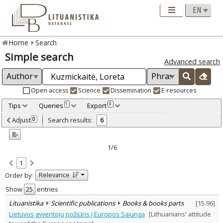
Home
Search
Simple search
Advanced search
Open access
Science
Dissemination
E-resources
Tips
Queries
Export
1
0
Adjusted by criteria
Adjust
Search results:
0
6
0
Year
–
2000
2010
1/6
Refine
:
1
Open access
1
Relevance
Order by:
Scientific publications
6
Document Type
:
Show
entries
Books & books parts
5
Lituanistika
Scientific publications
Books & books parts
[
15.96
]
Journal articles
1
Lietuvos gyventojų požiūris į Europos Sąjungą
[Lithuanians' attitude
Subject area
: