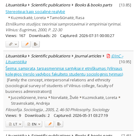
Lituanistika
Scientific publications
Books & books parts
[
13.85
]
Stereotipai kaip socialinė realybė
Kuzmickaitė, Loreta
Tamošiūnaitė, Rasa
Etniškumo studijos: teoriniai samprotavimai ir empiriniai tyrimai.
Vilnius: Eugrimas, 2000, P. 22-30
Views:
167
Downloads:
20
Captured:
2026-07-31 00:00:27
Lituanistika
Scientific publications
Journal articles
©InC –
Lituanistika
[
10.95
]
Šeima: samprata, tarpasmeniniai santykiai ir etniškumas (Vilniaus
kolegijos Verslo vadybos fakulteto studentų sociologinis tyrimas)
[Family: the concept, interpersonal relations and ethnicity
(sociological survey of students of Vilnius college, faculty of
business administration)]
Juozeliūnienė, Irena
Norvilaitė, Živilė
Kuzmickaitė, Loreta
Stravinskaitė, Andrėja
Filosofija. Sociologija , 2005, 2, 46-50 Philosophy. Sociology
Views:
9
Downloads:
2
Captured:
2026-05-31 03:27:19
LT
EN
Lituanistika
Scientific publications
Books & books parts
[
7.45
]