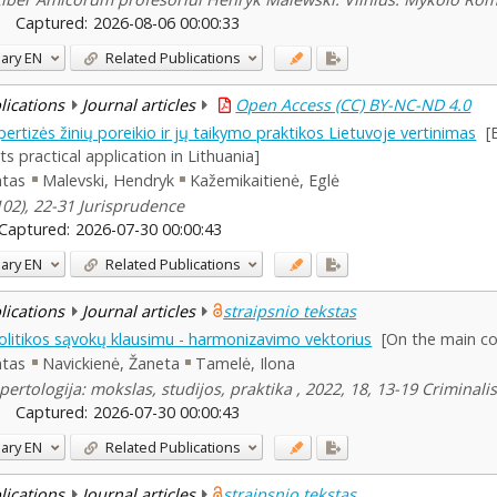
Captured:
2026-08-06 00:00:33
ary
EN
Related Publications
blications
Journal articles
Open Access (CC) BY-NC-ND 4.0
pertizės žinių poreikio ir jų taikymo praktikos Lietuvoje vertinimas
[
 practical application in Lithuania]
ntas
Malevski, Hendryk
Kažemikaitienė, Eglė
(102), 22-31 Jurisprudence
Captured:
2026-07-30 00:00:43
ary
EN
Related Publications
blications
Journal articles
straipsnio tekstas
politikos sąvokų klausimu - harmonizavimo vektorius
[On the main co
ntas
Navickienė, Žaneta
Tamelė, Ilona
pertologija: mokslas, studijos, praktika , 2022, 18, 13-19 Criminali
Captured:
2026-07-30 00:00:43
ary
EN
Related Publications
blications
Journal articles
straipsnio tekstas