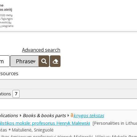
Advanced search
esources
ations
7
blications
Books & books parts
knygos tekstas
listikos moksle: profesorius Henryk Malewski
[Personalities in Lith
ntas
Matulienė, Snieguolė
 Liber Amicorum profesoriui Henryk Malewski. Vilnius: Mykolo Rome