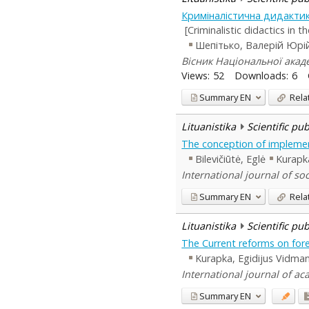
Криміналістична дидактик
[Criminalistic didactics in
Шепітько, Валерій Юрі
Вісник Національної академ
Views:
52
Downloads:
6
Summary
EN
Rela
Lituanistika
Scientific pu
The conception of implement
Bilevičiūtė, Eglė
Kurapk
International journal of s
Summary
EN
Rela
Lituanistika
Scientific pu
The Current reforms on foren
Kurapka, Egidijus Vidma
International journal of aca
Summary
EN