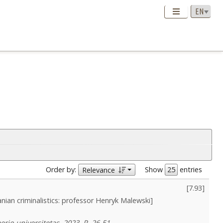
Order by:
Show
entries
Relevance
[
7.93
]
uanian criminalistics: professor Henryk Malewski]
rio universitetas, 2023, P. 26-51