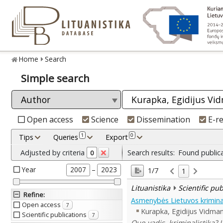
Home
Search
Simple search
Open access
Science
Dissemination
E-r
1
0
Tips
Queries
Export
Adjusted by criteria
Search results:
Found public
0
Year
–
2007
2023
1/7
1
Lituanistika
Scientific pu
Refine
:
Asmenybės Lietuvos krimina
Open access
7
Kurapka, Egidijus Vidma
Scientific publications
7
Quo vadis, kriminalistika?