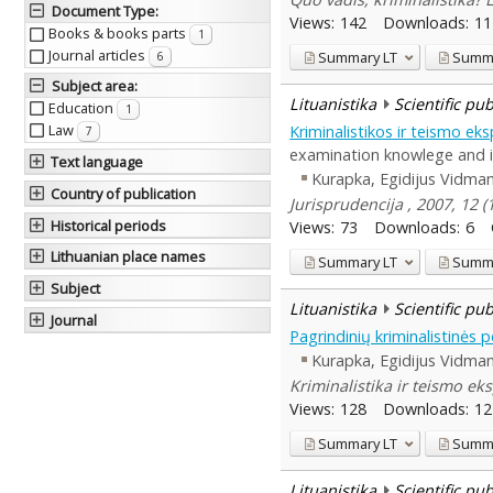
Document Type
:
Views:
142
Downloads:
11
Books & books parts
1
Journal articles
Summary
LT
Summ
6
Subject area
:
Lituanistika
Scientific pu
Education
1
Law
Kriminalistikos ir teismo eks
7
examination knowlege and its
Text language
Kurapka, Egidijus Vidma
Country of publication
Jurisprudencija , 2007, 12 
Historical periods
Views:
73
Downloads:
6
Lithuanian place names
Summary
LT
Summ
Subject
Lituanistika
Scientific pu
Journal
Pagrindinių kriminalistinės 
Kurapka, Egidijus Vidma
Kriminalistika ir teismo eks
Views:
128
Downloads:
12
Summary
LT
Summ
Lituanistika
Scientific pu