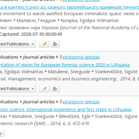
а в контексті руху до єдиного європейського криміналістичног
 the movement to wards aunified European criminalistic space: views 
йович
Малєвскі, Гендрик
Kurapka, Egidijus Vidmantas
ії правових наук України [Journal of the National Academy of Leg
Captured:
2026-07-30 00:00:43
ted Publications
blications
Journal articles
straipsnio tekstas
ation of vision for European forensic science 2020 in Lithuania
a, Egidijus Vidmantas
Matulienė, Snieguolė
Stankevičiūtė, Sigutė
ocial, management, economics and business engineering , 2014, 8, 
ted Publications
blications
Journal articles
straipsnio tekstas
sic science: international experience and first steps in Lithuania
ntas
Matulienė, Snieguolė
Bilevičiūtė, Eglė
Stankevičiūtė, Sigutė
demic research [IJAR]. , 2014, 6, 6, 472-476