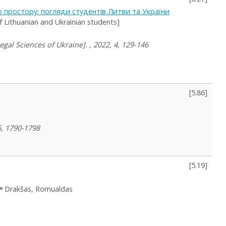
о простору: погляди студентів Литви та України
of Lithuanian and Ukrainian students]
al Sciences of Ukraine]. , 2022, 4, 129-146
[
5.86
]
6, 1790-1798
[
5.19
]
Drakšas, Romualdas