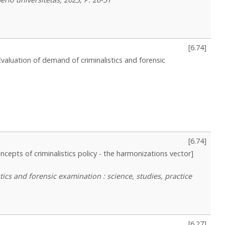
[
6.74
]
Evaluation of demand of criminalistics and forensic
[
6.74
]
ncepts of criminalistics policy - the harmonizations vector]
stics and forensic examination : science, studies, practice
[
6.27
]