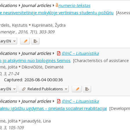
blications
Journal articles
numerio tekstas
je neuniversitetinėje mokykloje vertinimas studentų požiūriu
[Assess
delis, Kęstutis
Kuprėnaitė, Žydra
omenėje , 2016, 7(1), 303-309
ary
EN
blications
Journal articles
©InC – Lituanistika
o jo atskyrimo nuo biologinės šeimos
[Characteristics of assistance 
nė, Jolita
Dikovičiūtė, Deimantė
, 3, 21-24
Captured:
2026-08-04 00:00:36
ary
EN
Related Publications
blications
Journal articles
©InC – Lituanistika
alinių įgūdžių ugdymas – prielaida socialinei reabilitacijai
[Developmen
nė, Jolita
Janaudytė, Lina
9, 3, 105-109