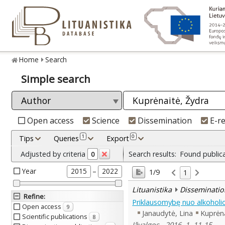
Home
Search
Simple search
Open access
Science
Dissemination
E-r
1
0
Tips
Queries
Export
Adjusted by criteria
Search results:
Found public
0
Year
–
2015
2022
1/9
1
Lituanistika
Disseminatio
Refine
:
Priklausomybę nuo alkoholi
Open access
9
Janaudytė, Lina
Kuprėna
Scientific publications
8
Įžvalgos , 2016, 1, 11-15