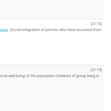
[
21.10
]
imasis
[Social integration of persons who have recovered from
[
21.10
]
Social well-being of the population (children) of group living in