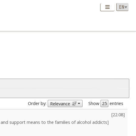
Order by:
Show
entries
Relevance
[
22.08
]
 and support means to the families of alcohol addicts]