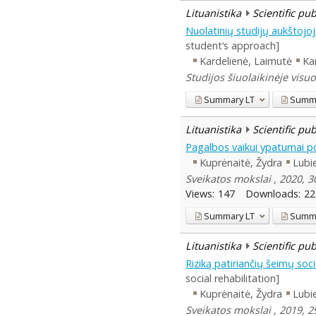
Lituanistika
Scientific pu
Nuolatinių studijų aukštojo
student‘s approach]
Kardelienė, Laimutė
Kar
Studijos šiuolaikinėje visu
Summary
LT
Summ
Lituanistika
Scientific pu
Pagalbos vaikui ypatumai p
Kuprėnaitė, Žydra
Lubie
Sveikatos mokslai , 2020, 30
Views:
147
Downloads:
22
Summary
LT
Summ
Lituanistika
Scientific pu
Riziką patiriančių šeimų soci
social rehabilitation]
Kuprėnaitė, Žydra
Lubie
Sveikatos mokslai , 2019, 2