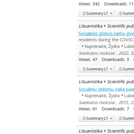
Views:
342
Downloads:
11
Summary
LT
Summ
Lituanistika
Scientific pu
Socialinės globos namų gyv
residents during the COVID
Kuprėnaitė, Žydra
Lubie
Sveikatos mokslai , 2022, 3
Views:
47
Downloads:
3
Summary
LT
Summ
Lituanistika
Scientific pu
Socialinių veiksnių įtaka paa
Kuprėnaitė, Žydra
Lubie
Sveikatos mokslai , 2015, 25
Views:
61
Downloads:
7
Summary
LT
Summ
Lituanistika
Scientific pu