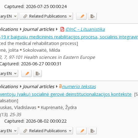
Captured:
2026-07-25 00:00:24
ary
EN
Related Publications
blications
Journal articles
©InC – Lituanistika
 ir baigusių medicininės reabilitacijos procesą, socialinis integrav
d the medical rehabilitation process]
nė, Jolita
Sokolovaitė, Milda
2, 7, 97-101 Health sciences in Eastern Europe
Captured:
2026-06-27 00:00:31
ary
EN
blications
Journal articles
numerio tekstas
ntojų (vaikų) socialinė gerovė deinstitucionalizacijos kontekste
[
alisation]
uskas, Vladislavas
Kuprėnaitė, Žydra
(13), 25-35
Captured:
2026-08-02 00:00:22
ary
EN
Related Publications