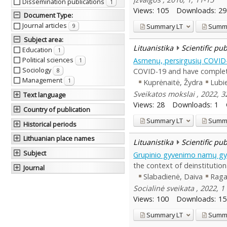
Dissemination publications
1
Views:
105
Downloads:
29
Document Type
:
Journal articles
Summary
LT
Summ
9
Subject area
:
Lituanistika
Scientific pu
Education
1
Political sciences
Asmenų, persirgusių COVID-19
1
Sociology
COVID-19 and have complete
8
Management
1
Kuprėnaitė, Žydra
Lubie
Sveikatos mokslai , 2022, 3
Text language
Views:
28
Downloads:
1
Country of publication
Summary
LT
Summ
Historical periods
Lithuanian place names
Lituanistika
Scientific pu
Subject
Grupinio gyvenimo namų gyve
the context of deinstitution
Journal
Slabadienė, Daiva
Raga
Socialinė sveikata , 2022, 1 
Views:
100
Downloads:
15
Summary
LT
Summ