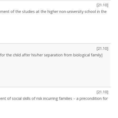
[
21.10
]
ment of the studies at the higher non-university school in the
[
21.10
]
for the child after his/her separation from biological family]
[
21.10
]
t of social skills of risk incurring families – a precondition for