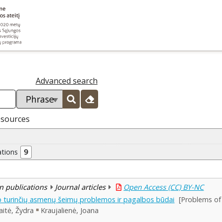
Advanced search
esources
ations
9
n publications
Journal articles
Open Access (CC) BY-NC
o turinčių asmenų šeimų problemos ir pagalbos būdai
[Problems of
itė, Žydra
Kraujalienė, Joana