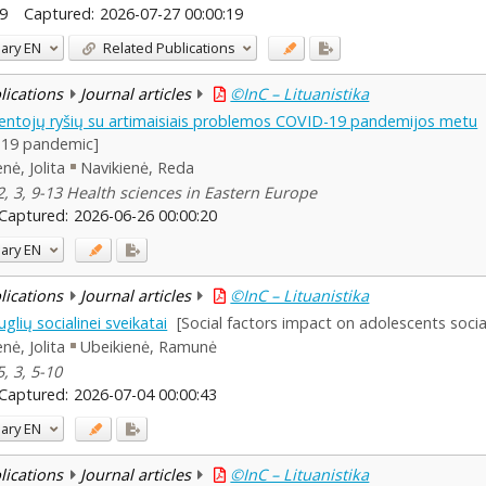
9
Captured:
2026-07-27 00:00:19
ary
EN
Related Publications
blications
Journal articles
©InC – Lituanistika
entojų ryšių su artimaisiais problemos COVID-19 pandemijos metu
-19 pandemic]
nė, Jolita
Navikienė, Reda
2, 3, 9-13 Health sciences in Eastern Europe
Captured:
2026-06-26 00:00:20
ary
EN
blications
Journal articles
©InC – Lituanistika
uglių socialinei sveikatai
[Social factors impact on adolescents socia
nė, Jolita
Ubeikienė, Ramunė
, 3, 5-10
Captured:
2026-07-04 00:00:43
ary
EN
blications
Journal articles
©InC – Lituanistika