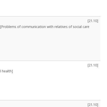
[
21.10
]
[Problems of communication with relatives of social care
[
21.10
]
l health]
[
21.10
]