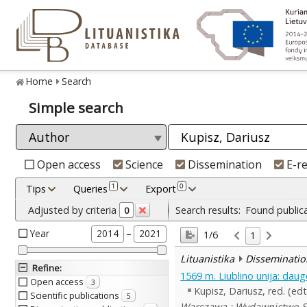
Home
Search
Simple search
Open access
Science
Dissemination
E-r
1
0
Tips
Queries
Export
Adjusted by criteria
Search results:
Found public
0
Year
–
2014
2021
1/6
1
Lituanistika
Disseminatio
Refine
:
1569 m. Liublino unija: daug
Open access
3
Kupisz, Dariusz, red. (edt
Scientific publications
5
Warszawa : Wydawnictwo 