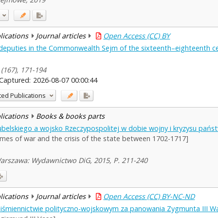
blications
Journal articles
Open Access (CC) BY
deputies in the Commonwealth Sejm of the sixteenth–eighteenth ce
(167), 171-194
Captured:
2026-08-07 00:00:44
ted Publications
blications
Books & books parts
elskiego a wojsko Rzeczypospolitej w dobie wojny i kryzysu pańs
 times of war and the crisis of the state between 1702-1717]
arszawa: Wydawnictwo DiG, 2015, P. 211-240
blications
Journal articles
Open Access (CC) BY-NC-ND
piśmiennictwie polityczno-wojskowym za panowania Zygmunta III W