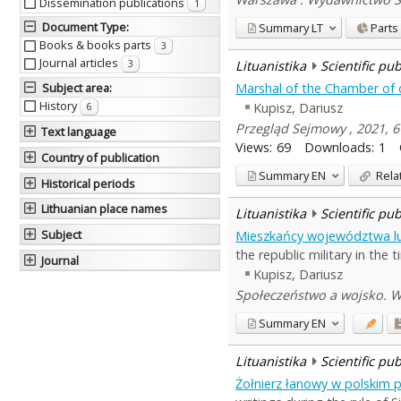
Dissemination publications
1
Document Type
:
Summary
LT
Parts
Books & books parts
3
Journal articles
Lituanistika
Scientific pu
3
Marshal of the Chamber of 
Subject area
:
History
Kupisz, Dariusz
6
Przegląd Sejmowy , 2021, 6 
Text language
Views:
69
Downloads:
1
Country of publication
Summary
EN
Rela
Historical periods
Lithuanian place names
Lituanistika
Scientific pu
Subject
Mieszkańcy województwa lub
the republic military in the
Journal
Kupisz, Dariusz
Społeczeństwo a wojsko. W
Summary
EN
Lituanistika
Scientific pu
Żołnierz łanowy w polskim 