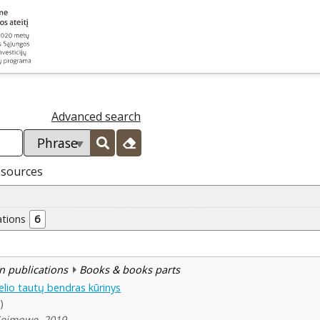
Advanced search
esources
ations
6
n publications
Books & books parts
elio tautų bendras kūrinys
)
Sejmowe, 2019