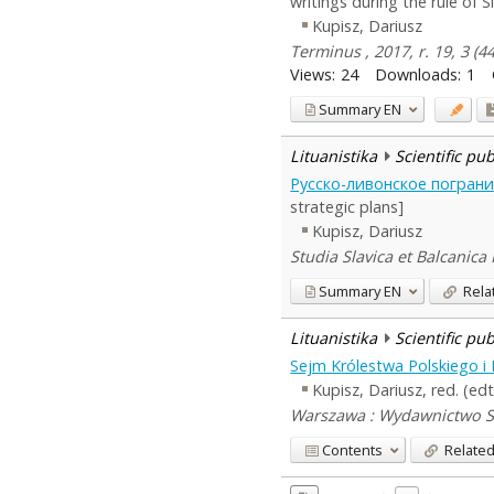
writings during the rule of S
Kupisz, Dariusz
Terminus , 2017, r. 19, 3 (4
Views:
24
Downloads:
1
Summary
EN
Lituanistika
Scientific pu
Русско-ливонское пограни
strategic plans]
Kupisz, Dariusz
Studia Slavica et Balcanica 
Summary
EN
Rela
Lituanistika
Scientific pu
Sejm Królestwa Polskiego i
Kupisz, Dariusz, red. (edt
Warszawa : Wydawnictwo 
Contents
Related