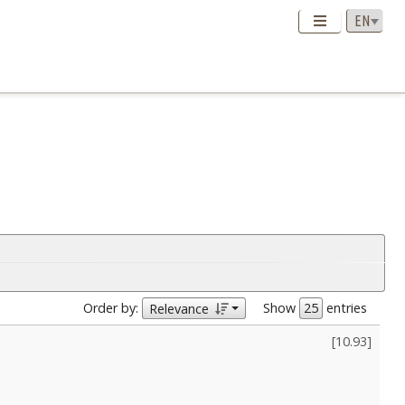
Order by:
Show
entries
Relevance
[
10.93
]