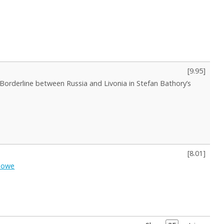
[
9.95
]
[Borderline between Russia and Livonia in Stefan Bathory’s
[
8.01
]
anowe