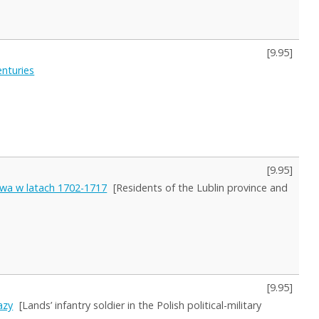
[
9.95
]
nturies
[
9.95
]
twa w latach 1702-1717
[Residents of the Lublin province and
[
9.95
]
azy
[Lands’ infantry soldier in the Polish political-military