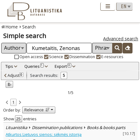
Home
Search
Simple search
Advanced search
Open access
Science
Dissemination
E-resources
Tips
Queries
Export
1
0
Adjusted by criteria
Adjust
Search results:
0
5
0
Year
–
2009
2023
1/5
Refine
:
1
Open access
1
Relevance
Order by:
Scientific publications
4
Dissemination publications
1
Show
entries
Document Type
:
Lituanistika
Dissemination publications
Books & books parts
Books & books parts
4
[
10.17
]
Atkurtos Lietuvos sienos: sėkmės istorija
Journal articles
1