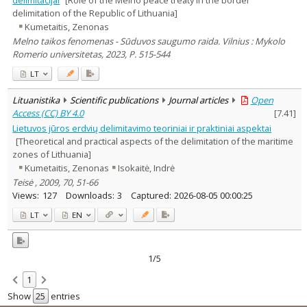
delimitation of the Republic of Lithuania]
Kumetaitis, Zenonas
Melno taikos fenomenas - Sūduvos saugumo raida. Vilnius : Mykolo
Romerio universitetas, 2023, P. 515-544
LT
Lituanistika
Scientific publications
Journal articles
Open
Access (CC) BY 4.0
[
7.41
]
Lietuvos jūros erdvių delimitavimo teoriniai ir praktiniai aspektai
[Theoretical and practical aspects of the delimitation of the maritime
zones of Lithuania]
Kumetaitis, Zenonas
Isokaitė, Indrė
Teisė , 2009, 70, 51-66
Views:
127
Downloads:
3
Captured:
2026-08-05 00:00:25
LT
EN
1/5
1
Show
entries