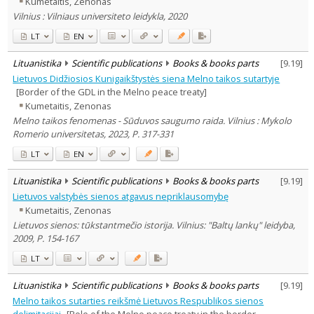
Kumetaitis, Zenonas
Subject area
:
Vilnius : Vilniaus universiteto leidykla, 2020
History
4
Law
1
LT
EN
Text language
Lituanistika
Scientific publications
Books & books parts
[
9.19
]
Country of publication
Lietuvos Didžiosios Kunigaikštystės siena Melno taikos sutartyje
Historical periods
[Border of the GDL in the Melno peace treaty]
Lithuanian place names
Kumetaitis, Zenonas
Subject
Melno taikos fenomenas - Sūduvos saugumo raida. Vilnius : Mykolo
Romerio universitetas, 2023, P. 317-331
Journal
LT
EN
Lituanistika
Scientific publications
Books & books parts
[
9.19
]
Lietuvos valstybės sienos atgavus nepriklausomybę
Kumetaitis, Zenonas
Lietuvos sienos: tūkstantmečio istorija. Vilnius: "Baltų lankų" leidyba,
2009, P. 154-167
LT
Lituanistika
Scientific publications
Books & books parts
[
9.19
]
Melno taikos sutarties reikšmė Lietuvos Respublikos sienos
delimitacijai
[Role of the Melno peace treaty in the border