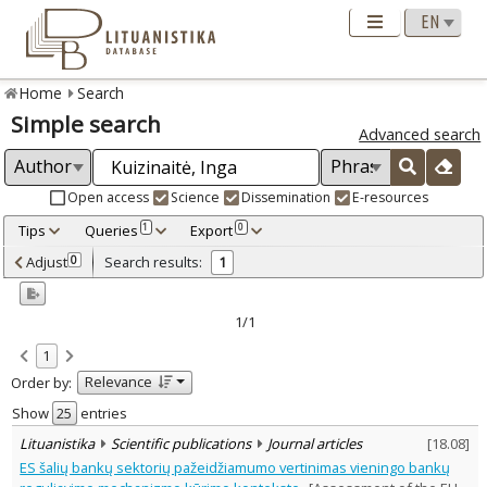
Home
Search
Simple search
Advanced search
Open access
Science
Dissemination
E-resources
Tips
Queries
Export
1
0
Adjusted by criteria
Adjust
Search results:
0
1
0
Year
–
2014
2014
1/1
Refine
:
1
Scientific publications
1
Relevance
Order by:
Document Type
:
Journal articles
Show
entries
1
Subject area
:
Lituanistika
Scientific publications
Journal articles
[
18.08
]
Economics
1
ES šalių bankų sektorių pažeidžiamumo vertinimas vieningo bankų
Text language