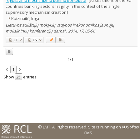
reguliavimo mechanizmo kūrimo kontekste
[Assessment of the EU
countries banking sectors fragility in the context of the single
Country of publication
supervisory mechanism creation]
Historical periods
Kuizinaitė, Inga
Lithuanian place names
Lietuvos aukštųjų mokyklų vadybos ir ekonomikos jaunųjų
mokslininkų konferencijų darbai , 2014, 17, 85-96
Subject
Journal
LT
EN
1/1
1
Show
entries
© LMT. All rights reserved.
Site is running on
KUSoftas
CMS
.