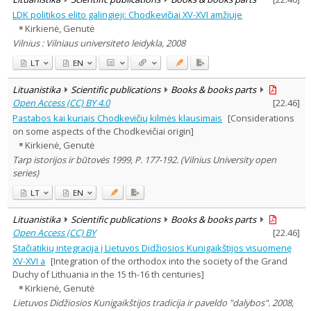
LDK politikos elito galingieji: Chodkevičiai XV-XVI amžiuje
Kirkienė, Genutė
Vilnius : Vilniaus universiteto leidykla, 2008
LT
EN
Lituanistika
Scientific publications
Books & books parts
Open Access (CC) BY 4.0
[
22.46
]
Pastabos kai kuriais Chodkevičių kilmės klausimais
[Considerations
on some aspects of the Chodkevičiai origin]
Kirkienė, Genutė
Tarp istorijos ir būtovės 1999, P. 177-192. (Vilnius University open
series)
LT
EN
Lituanistika
Scientific publications
Books & books parts
Open Access (CC) BY
[
22.46
]
Stačiatikių integracija į Lietuvos Didžiosios Kunigaikštijos visuomenę
XV-XVI a
[Integration of the orthodox into the society of the Grand
Duchy of Lithuania in the 15 th-16 th centuries]
Kirkienė, Genutė
Lietuvos Didžiosios Kunigaikštijos tradicija ir paveldo "dalybos". 2008,