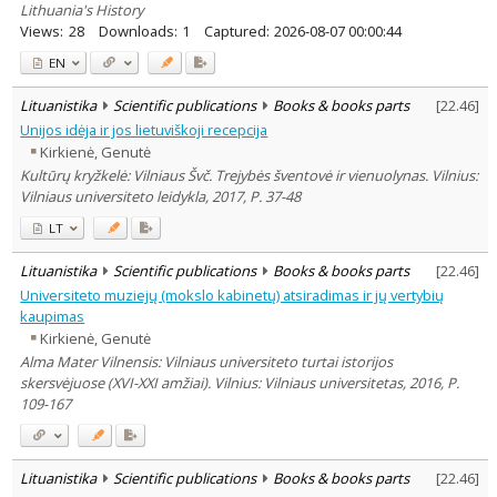
Lithuania's History
Views:
28
Downloads:
1
Captured:
2026-08-07 00:00:44
EN
Lituanistika
Scientific publications
Books & books parts
[
22.46
]
Unijos idėja ir jos lietuviškoji recepcija
Kirkienė, Genutė
Kultūrų kryžkelė: Vilniaus Švč. Trejybės šventovė ir vienuolynas. Vilnius:
Vilniaus universiteto leidykla, 2017, P. 37-48
LT
Lituanistika
Scientific publications
Books & books parts
[
22.46
]
Universiteto muziejų (mokslo kabinetų) atsiradimas ir jų vertybių
kaupimas
Kirkienė, Genutė
Alma Mater Vilnensis: Vilniaus universiteto turtai istorijos
skersvėjuose (XVI-XXI amžiai). Vilnius: Vilniaus universitetas, 2016, P.
109-167
Lituanistika
Scientific publications
Books & books parts
[
22.46
]