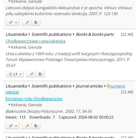
Kirkienė, Genutė
Lietuvos didysis kunigaikštis Aleksandras ir jo epocha. Vilnius: Vilniaus
pilių valstybinio kultūrinio rezervato direkcija, 2007, P. 123-130
Lituanistika
Scientific publications
Books & books parts
[
22.46
]
Chodkiewiczowie i unia lubelska
Kirkienė, Genutė
Unia Lubelska z 1569 roku: z tradycji unifi kacyjnych i Rzeczypospolitej.
Toruń: Wydawnictwo Polskiego Towarzystwa Historycznego, 2011, P.
55-61
LT
Lituanistika
Scientific publications
Journal articles
numerio
tekstas
[
22.46
]
Korzenie rodu Chodkiewiczów
Kirkienė, Genutė
Białoruskie Zeszyty Historyczne , 2002, 17, 34-56
Views:
113
Downloads:
7
Captured:
2026-08-02 00:00:22
Lituanistika
Scientific publications
Books & books parts
[
22.46
]