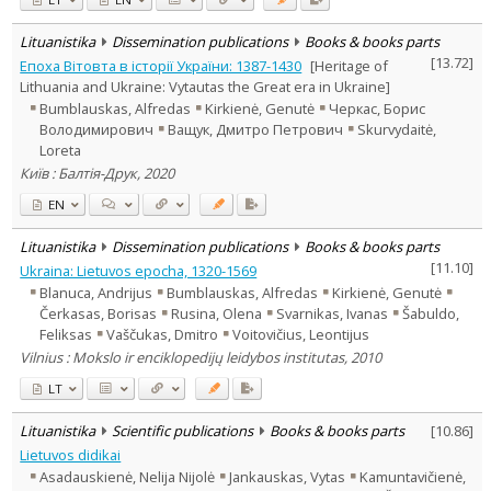
Lituanistika
Dissemination publications
Books & books parts
[
13.72
]
Епоха Вітовта в історії України: 1387-1430
[Heritage of
Lithuania and Ukraine: Vytautas the Great era in Ukraine]
Bumblauskas, Alfredas
Kirkienė, Genutė
Черкас, Борис
Володимирович
Ващук, Дмитро Петрович
Skurvydaitė,
Loreta
Київ : Балтія-Друк, 2020
EN
Lituanistika
Dissemination publications
Books & books parts
[
11.10
]
Ukraina: Lietuvos epocha, 1320-1569
Blanuca, Andrijus
Bumblauskas, Alfredas
Kirkienė, Genutė
Čerkasas, Borisas
Rusina, Olena
Svarnikas, Ivanas
Šabuldo,
Feliksas
Vaščukas, Dmitro
Voitovičius, Leontijus
Vilnius : Mokslo ir enciklopedijų leidybos institutas, 2010
LT
Lituanistika
Scientific publications
Books & books parts
[
10.86
]
Lietuvos didikai
Asadauskienė, Nelija Nijolė
Jankauskas, Vytas
Kamuntavičienė,