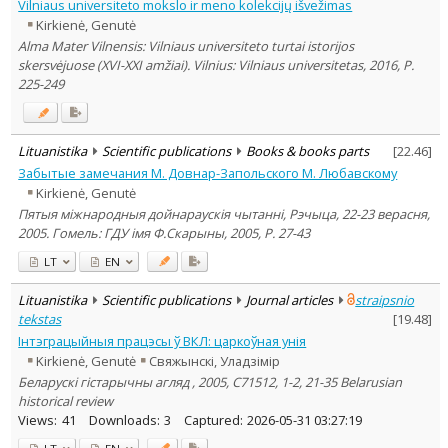
Vilniaus universiteto mokslo ir meno kolekcijų išvežimas
Kirkienė, Genutė
Alma Mater Vilnensis: Vilniaus universiteto turtai istorijos
skersvėjuose (XVI-XXI amžiai). Vilnius: Vilniaus universitetas, 2016, P.
225-249
Lituanistika
Scientific publications
Books & books parts
[
22.46
]
Забытые замечания М. Довнар-Запольского М. Любавскому
Kirkienė, Genutė
Пятыя мiжнародныя дойнараускiя чытаннi, Рэчыца, 22-23 верасня,
2005. Гомель: ГДУ імя Ф.Скарыны, 2005, P. 27-43
LT
EN
Lituanistika
Scientific publications
Journal articles
straipsnio
tekstas
[
19.48
]
Iнтэграцыйныя працэсы ў ВКЛ: царкоўная унiя
Kirkienė, Genutė
Свяжынскi, Уладзiмiр
Беларускі гістарычны агляд , 2005, C71512, 1-2, 21-35 Belarusian
historical review
Views:
41
Downloads:
3
Captured:
2026-05-31 03:27:19