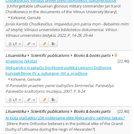
Chodkevičius Vilniaus universiteto bibliotekos dokumentuose
Subject area
:
[Unforgettable Lithuanian glorious military commander Jan Karol
History
21
Chodkiewicz in the documents of the Vilnius University library]
Arts
1
Kirkienė, Genutė
Theology
1
Jonas Karolis Chodkevičius. Impavidus pro patria mori - Bebaimis mirti
Text language
už tėvynę: Vilniaus universiteto bibliotekos dokumentai. Vilnius :
Country of publication
Vilniaus universiteto leidykla, 2022, P. 14-28, 29-44
Historical periods
LT
Lithuanian place names
Lituanistika
Scientific publications
Books & books parts
Subject
straipsnio tekstas
[
22.46
]
Journal
Aleksandro Jogailaičio konfesinė politika Lietuvos Didžiojoje
Kunigaikštijoje XV a. pabaigoje–XVI a. pradžioje
Kirkienė, Genutė
Iš Panevėžio praeities: penki bažnyčios šimtmečiai. Panevėžys:
Panevėžio kraštotyros muziejus, 2007, P. 8-24
LT
Lituanistika
Scientific publications
Books & books parts
[
22.46
]
Ar būta stačiatikių LDK politiniame elite Aleksandro valdymo laikais?
[Were there Orthodox believers in the political elite of the Grand
Duchy of Lithuania during the reign of Alexander?]