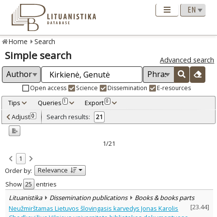
Home
Search
Simple search
Advanced search
Open access
Science
Dissemination
E-resources
Tips
Queries
Export
1
0
Adjusted by criteria
Adjust
Search results:
0
21
0
Year
–
1999
2025
1/21
Refine
:
1
Open access
7
Relevance
Order by:
Scientific publications
17
Dissemination publications
4
Show
entries
Document Type
:
Lituanistika
Dissemination publications
Books & books parts
Books & books parts
17
[
23.44
]
Neužmirštamas Lietuvos šlovingasis karvedys Jonas Karolis
Journal articles
4