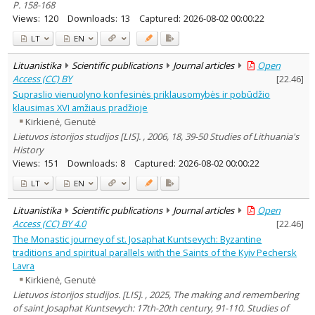
P. 158-168
Views:
120
Downloads:
13
Captured:
2026-08-02 00:00:22
LT
EN
Lituanistika
Scientific publications
Journal articles
Open
Access (CC) BY
[
22.46
]
Supraslio vienuolyno konfesinės priklausomybės ir pobūdžio
klausimas XVI amžiaus pradžioje
Kirkienė, Genutė
Lietuvos istorijos studijos [LIS]. , 2006, 18, 39-50 Studies of Lithuania's
History
Views:
151
Downloads:
8
Captured:
2026-08-02 00:00:22
LT
EN
Lituanistika
Scientific publications
Journal articles
Open
Access (CC) BY 4.0
[
22.46
]
The Monastic journey of st. Josaphat Kuntsevych: Byzantine
traditions and spiritual parallels with the Saints of the Kyiv Pechersk
Lavra
Kirkienė, Genutė
Lietuvos istorijos studijos. [LIS]. , 2025, The making and remembering
of saint Josaphat Kuntsevych: 17th-20th century, 91-110. Studies of