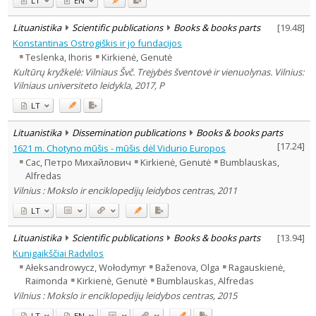
LT
EN
Lituanistika
Scientific publications
Books & books parts
[
19.48
]
Konstantinas Ostrogiškis ir jo fundacijos
Teslenka, Ihoris
Kirkienė, Genutė
Kultūrų kryžkelė: Vilniaus Švč. Trejybės šventovė ir vienuolynas. Vilnius:
Vilniaus universiteto leidykla, 2017, P
LT
Lituanistika
Dissemination publications
Books & books parts
[
17.24
]
1621 m. Chotyno mūšis - mūšis dėl Vidurio Europos
Сас, Петро Михайлович
Kirkienė, Genutė
Bumblauskas,
Alfredas
Vilnius : Mokslo ir enciklopedijų leidybos centras, 2011
LT
Lituanistika
Scientific publications
Books & books parts
[
13.94
]
Kunigaikščiai Radvilos
Ałeksandrowycz, Wołodymyr
Baženova, Olga
Ragauskienė,
Raimonda
Kirkienė, Genutė
Bumblauskas, Alfredas
Vilnius : Mokslo ir enciklopedijų leidybos centras, 2015
LT
EN