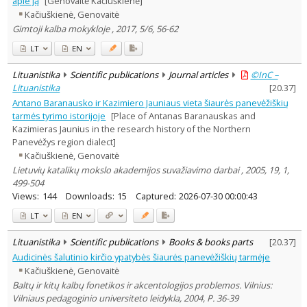
apie ją
[Genovaitė Kačiuškienė]
Subject area
:
Kačiuškienė, Genovaitė
Education
4
Gimtoji kalba mokykloje , 2017, 5/6, 56-62
Ethnology
2
Linguistics
54
LT
EN
Literary Studies
2
Text language
Lituanistika
Scientific publications
Journal articles
©InC –
Lituanistika
[
20.37
]
Country of publication
Antano Baranausko ir Kazimiero Jauniaus vieta šiaurės panevėžiškių
Historical periods
tarmės tyrimo istorijoje
[Place of Antanas Baranauskas and
Lithuanian place names
Kazimieras Jaunius in the research history of the Northern
Panevėžys region dialect]
Subject
Kačiuškienė, Genovaitė
Journal
Lietuvių katalikų mokslo akademijos suvažiavimo darbai , 2005, 19, 1,
499-504
Views:
144
Downloads:
15
Captured:
2026-07-30 00:00:43
LT
EN
Lituanistika
Scientific publications
Books & books parts
[
20.37
]
Audicinės šalutinio kirčio ypatybės šiaurės panevėžiškių tarmėje
Kačiuškienė, Genovaitė
Baltų ir kitų kalbų fonetikos ir akcentologijos problemos. Vilnius:
Vilniaus pedagoginio universiteto leidykla, 2004, P. 36-39