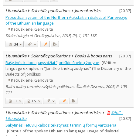
Lituanistika
Scientific publications
Journal articles
[
20.37
]
Prosodical system of the Northern Aukstaitian dialect of Panevezys
of the Lithuanian language
Kačiuškienė, Genovaitė
Dialectologia et Geolinguistica , 2018, 26, 1, 131-138
EN
Lituanistika
Scientific publications
Books & books parts
[
20.37
]
Rašytinės kalbos pavyzdžiai "Joniškio šnektų žodyne
[Written
language exmples in "Joniškio šnektų žodynas" (The Dictionary of the
Dialects of Joniškis)]
Kačiuškienė, Genovaitė
Baltų kalbų tarmės: rašytinis palikimas. Šiauliai: Discens, 2005, P. 105-
111
LT
EN
Lituanistika
Scientific publications
Journal articles
©InC –
Lituanistika
[
20.37
]
Sakytinės lietuvių kalbos tekstynas: tarminių formų vartosena
[Corpus of the spoken Lithuanian language: usage of dialectal