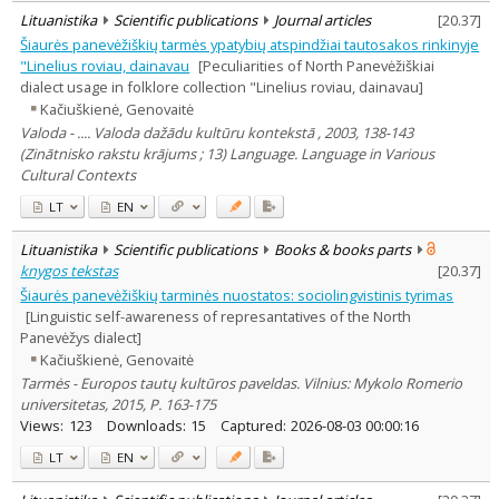
Lituanistika
Scientific publications
Journal articles
[
20.37
]
Šiaurės panevėžiškių tarmės ypatybių atspindžiai tautosakos rinkinyje
"Linelius roviau, dainavau
[Peculiarities of North Panevėžiškiai
dialect usage in folklore collection "Linelius roviau, dainavau]
Kačiuškienė, Genovaitė
Valoda - .... Valoda dažādu kultūru kontekstā , 2003, 138-143
(Zinātnisko rakstu krājums ; 13) Language. Language in Various
Cultural Contexts
LT
EN
Lituanistika
Scientific publications
Books & books parts
knygos tekstas
[
20.37
]
Šiaurės panevėžiškių tarminės nuostatos: sociolingvistinis tyrimas
[Linguistic self-awareness of represantatives of the North
Panevėžys dialect]
Kačiuškienė, Genovaitė
Tarmės - Europos tautų kultūros paveldas. Vilnius: Mykolo Romerio
universitetas, 2015, P. 163-175
Views:
123
Downloads:
15
Captured:
2026-08-03 00:00:16
LT
EN