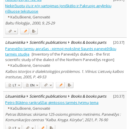
Nekirčiuotų i/u ir ẹ/ọ vartojimas Joniškėlio ir Pakruojo apylinkių
rišliuose tekstuose
Kačiuškienė, Genovaitė
Baltu filoloģija , 2000, 9, 25-29
Lituanistika
Scientific publications
Books & books parts
[
20.37
]
Panevėžio tarmių aprašas - pirmoji mokslinė šiaurės panevėžiškių
tarmės studija
[Inventory of the Panevėžys dialects - the first
scientific study of the dialect of the Northern Panevėžys region]
Kačiuškienė, Genovaitė
Kalbos istorijos ir dialektologijos problemos. 1. Vilnius: Lietuvių kalbos
institutas, 2005, P. 49-53
LT
EN
Lituanistika
Scientific publications
Books & books parts
[
20.37
]
Petro Būtėno rankraščiai gimtosios tarmės tyrimų tema
Kačiuškienė, Genovaitė
Petras Būtėnas: skiriama 125-osioms gimimo metinėms. Panevėžys :
Komunikacijos centras "Kalba. Knyga. Kūryba", 2021, P. 76-90
LT