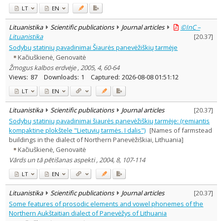
LT
EN
Lituanistika
Scientific publications
Journal articles
©InC –
Lituanistika
[
20.37
]
Sodybų statinių pavadinimai Šiaurės panevėžiškių tarmėje
Kačiuškienė, Genovaitė
Žmogus kalbos erdvėje , 2005, 4, 60-64
Views:
87
Downloads:
1
Captured:
2026-08-08 01:51:12
LT
EN
Lituanistika
Scientific publications
Journal articles
[
20.37
]
Sodybų statinių pavadinimai šiaurės panevėžiškių tarmėje: (remiantis
kompaktine plokštele "Lietuvių tarmės. I dalis")
[Names of farmstead
buildings in the dialect of Northern Panevėžiškiai, Lithuania]
Kačiuškienė, Genovaitė
Vārds un tā pētišanas aspekti , 2004, 8, 107-114
LT
EN
Lituanistika
Scientific publications
Journal articles
[
20.37
]
Some features of prosodic elements and vowel phonemes of the
Northern Aukštaitian dialect of Panevėžys of Lithuania