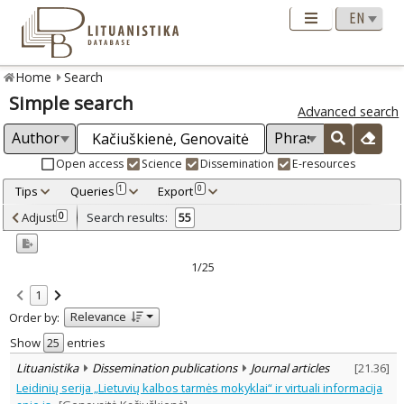
Home
Search
Simple search
Advanced search
Open access
Science
Dissemination
E-resources
Tips
Queries
Export
1
0
Adjusted by criteria
Adjust
Search results:
0
55
0
Year
–
2000
2025
1/25
Refine
:
1
Open access
29
Relevance
Order by:
Scientific publications
52
Dissemination publications
3
Show
entries
Document Type
:
Lituanistika
Dissemination publications
Journal articles
[
21.36
]
Books & books parts
10
Leidinių serija „Lietuvių kalbos tarmės mokyklai“ ir virtuali informacija
Journal articles
45