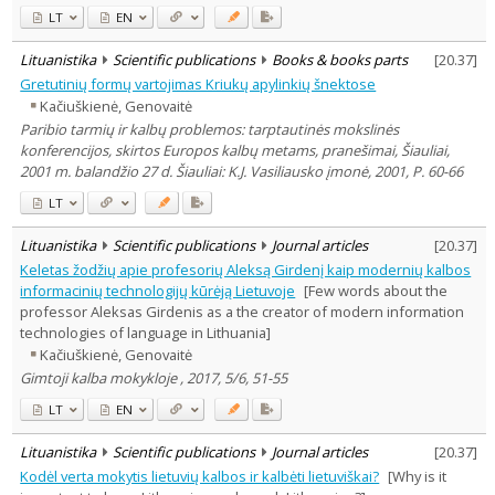
LT
EN
Lituanistika
Scientific publications
Books & books parts
[
20.37
]
Gretutinių formų vartojimas Kriukų apylinkių šnektose
Kačiuškienė, Genovaitė
Paribio tarmių ir kalbų problemos: tarptautinės mokslinės
konferencijos, skirtos Europos kalbų metams, pranešimai, Šiauliai,
2001 m. balandžio 27 d. Šiauliai: K.J. Vasiliausko įmonė, 2001, P. 60-66
LT
Lituanistika
Scientific publications
Journal articles
[
20.37
]
Keletas žodžių apie profesorių Aleksą Girdenį kaip modernių kalbos
informacinių technologijų kūrėją Lietuvoje
[Few words about the
professor Aleksas Girdenis as a the creator of modern information
technologies of language in Lithuania]
Kačiuškienė, Genovaitė
Gimtoji kalba mokykloje , 2017, 5/6, 51-55
LT
EN
Lituanistika
Scientific publications
Journal articles
[
20.37
]
Kodėl verta mokytis lietuvių kalbos ir kalbėti lietuviškai?
[Why is it