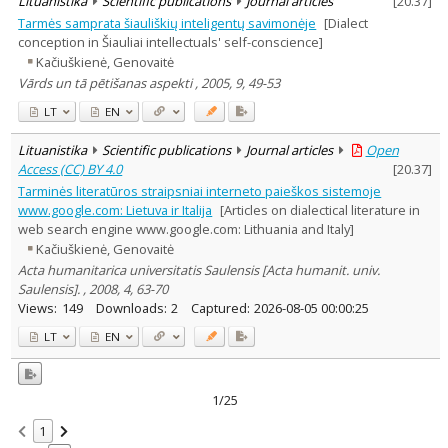
Lituanistika
Scientific publications
Journal articles
[
20.37
]
Tarmės samprata šiauliškių inteligentų savimonėje
[Dialect
conception in Šiauliai intellectuals' self-conscience]
Kačiuškienė, Genovaitė
Vārds un tā pētišanas aspekti , 2005, 9, 49-53
LT
EN
Lituanistika
Scientific publications
Journal articles
Open
Access (CC) BY 4.0
[
20.37
]
Tarminės literatūros straipsniai interneto paieškos sistemoje
www.google.com: Lietuva ir Italija
[Articles on dialectical literature in
web search engine www.google.com: Lithuania and Italy]
Kačiuškienė, Genovaitė
Acta humanitarica universitatis Saulensis [Acta humanit. univ.
Saulensis]. , 2008, 4, 63-70
Views:
149
Downloads:
2
Captured:
2026-08-05 00:00:25
LT
EN
1/25
1