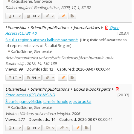
Kačiuškienė, Genovaitė
Dialectologia et Geolinguistica , 2009, 17, 1, 32-37
LT
EN
Lituanistika
Scientific publications
Journal articles
Open
Access (CC) BY 4.0
[
20.37
]
Šiaulių regiono atstovų kalbinė savimonė
[Linguistic self-awareness
of representatives of Šiauliai Region]
Kačiuškienė, Genovaitė
Acta humanitarica universitatis Saulensis [Acta humanit. univ.
Saulensis]. , 2012, 14, 130-139
Views:
99
Downloads:
12
Captured:
2026-08-07 00:00:44
LT
EN
Lituanistika
Scientific publications
Books & books parts
Open Access (CC) BY-NC-ND
[
20.37
]
Šiaurės panevėžiškių tarmės fonologijos bruožai
Kačiuškienė, Genovaitė
Vilnius : Vilniaus universiteto leidykla, 2006
Views:
277
Downloads:
14
Captured:
2026-08-07 00:00:44
LT
EN