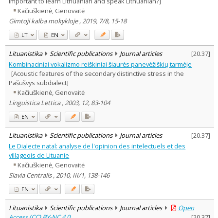
important to learn Lithuanian and speak Lithuanian?]
Kačiuškienė, Genovaitė
Gimtoji kalba mokykloje , 2019, 7/8, 15-18
LT
EN
Lituanistika
Scientific publications
Journal articles
[
20.37
]
Kombinaciniai vokalizmo reiškiniai šiaurės panevėžiškių tarmėje
[Acoustic features of the secondary distinctive stress in the
Pašušvys subdialect]
Kačiuškienė, Genovaitė
Linguistica Lettica , 2003, 12, 83-104
EN
Lituanistika
Scientific publications
Journal articles
[
20.37
]
Le Dialecte natal: analyse de l'opinion des intelectuels et des
villageois de Lituanie
Kačiuškienė, Genovaitė
Slavia Centralis , 2010, III/1, 138-146
EN
Lituanistika
Scientific publications
Journal articles
Open
Access (CC) BY-NC 4.0
[
20.37
]